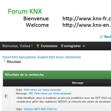
Rec
Bienvenue, Visiteur !
Connexion
S’enregistrer
Forum KNX francophone / English KNX forum
›
Recherche
Résultats
Résultats de la recherche
Message
Sujet :
Petit retour sur home assistant
Message :
RE: Petit retour sur home assistant
Hello MedBenk, peux-tu expliciter un peu tes problèmes avec les DPT KNX sur
module pour gérer des radiateurs NEEDO, je cherche des pistes de résolution
Sujet :
Dimmer MDT AKD-0401.01