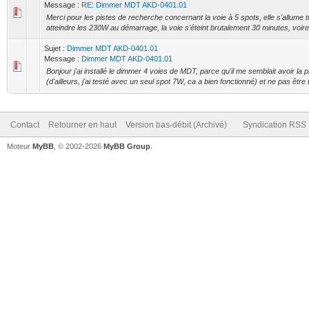
Message :
RE: Dimmer MDT AKD-0401.01
Merci pour les pistes de recherche concernant la voie à 5 spots, elle s'allume t
atteindre les 230W au démarrage, la voie s'éteint brutalement 30 minutes, voire
Sujet :
Dimmer MDT AKD-0401.01
Message :
Dimmer MDT AKD-0401.01
Bonjour j'ai installé le dimmer 4 voies de MDT, parce qu'il me semblait avoir la 
(d'ailleurs, j'ai testé avec un seul spot 7W, ca a bien fonctionné) et ne pas être t
Contact
Retourner en haut
Version bas-débit (Archivé)
Syndication RSS
Moteur
MyBB
, © 2002-2026
MyBB Group
.