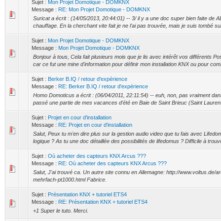
Sujet :
Mon Projet Domotique - DOMKNX
Message :
RE: Mon Projet Domotique - DOMKNX
Suricat a écrit : (14/05/2013, 20:44:01) -- 3/ il y a une doc super bien faite de 
chauffage. En la cherchant vite fait je ne l'ai pas trouvée, mais je suis tombé sur
Sujet :
Mon Projet Domotique - DOMKNX
Message :
Mon Projet Domotique - DOMKNX
Bonjour à tous, Cela fait plusieurs mois que je lis avec intérêt vos différents P
car ce fut une mine d'information pour définir mon installation KNX ou pour com
Sujet :
Berker B.IQ / retour d'expérience
Message :
RE: Berker B.IQ / retour d'expérience
Homo Domoticus a écrit : (06/04/2011, 22:11:54) -- euh, non, pas vraiment dans l
passé une partie de mes vacances d'été en Baie de Saint Brieuc (Saint Laurent 
Sujet :
Projet en cour d'installation
Message :
RE: Projet en cour d'installation
Salut, Peux tu m'en dire plus sur la gestion audio video que tu fais avec Lifedo
logique ? As tu une doc détaillée des possibilités de lifedomus ? Difficile à trouve
Sujet :
Où acheter des capteurs KNX Arcus ???
Message :
RE: Où acheter des capteurs KNX Arcus ???
Salut, J'ai trouvé ca. Un autre site connu en Allemagne: http://www.voltus.de/
mehrfach-pt1000.html Fabrice.
Sujet :
Présentation KNX + tutoriel ETS4
Message :
RE: Présentation KNX + tutoriel ETS4
+1 Super le tuto. Merci.