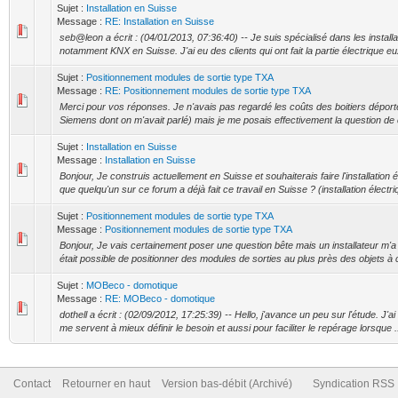
Sujet :
Installation en Suisse
Message :
RE: Installation en Suisse
seb@leon a écrit : (04/01/2013, 07:36:40) -- Je suis spécialisé dans les install
notamment KNX en Suisse. J'ai eu des clients qui ont fait la partie électrique 
Sujet :
Positionnement modules de sortie type TXA
Message :
RE: Positionnement modules de sortie type TXA
Merci pour vos réponses. Je n'avais pas regardé les coûts des boitiers déporté
Siemens dont on m'avait parlé) mais je me posais effectivement la question de 
Sujet :
Installation en Suisse
Message :
Installation en Suisse
Bonjour, Je construis actuellement en Suisse et souhaiterais faire l'installation
que quelqu'un sur ce forum a déjà fait ce travail en Suisse ? (installation électriq
Sujet :
Positionnement modules de sortie type TXA
Message :
Positionnement modules de sortie type TXA
Bonjour, Je vais certainement poser une question bête mais un installateur m'a
était possible de positionner des modules de sorties au plus près des objets à
Sujet :
MOBeco - domotique
Message :
RE: MOBeco - domotique
dothell a écrit : (02/09/2012, 17:25:39) -- Hello, j'avance un peu sur l'étude. J'ai
me servent à mieux définir le besoin et aussi pour faciliter le repérage lorsque .
Contact
Retourner en haut
Version bas-débit (Archivé)
Syndication RSS