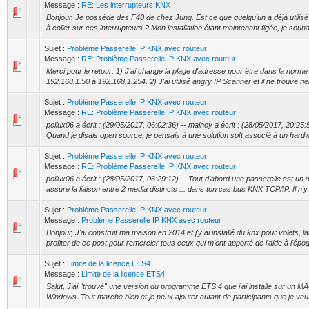
Message :
RE: Les interrupteurs KNX
Bonjour, Je possède des F40 de chez Jung. Est ce que quelqu'un a déjà utilisé
à coller sur ces interrupteurs ? Mon installation étant maintenant figée, je souhai
Sujet :
Problème Passerelle IP KNX avec routeur
Message :
RE: Problème Passerelle IP KNX avec routeur
Merci pour le retour. 1) J'ai changé la plage d'adresse pour être dans la norme
192.168.1.50 à 192.168.1.254. 2) J'ai utilisé angry IP Scanner et il ne trouve ri
Sujet :
Problème Passerelle IP KNX avec routeur
Message :
RE: Problème Passerelle IP KNX avec routeur
pollux06 a écrit : (29/05/2017, 06:02:36) -- malnoy a écrit : (28/05/2017, 20:25:
Quand je disais open source, je pensais à une solution soft associé à un hardwa
Sujet :
Problème Passerelle IP KNX avec routeur
Message :
RE: Problème Passerelle IP KNX avec routeur
pollux06 a écrit : (28/05/2017, 06:29:12) -- Tout d'abord une passerelle est u
assure la liaison entre 2 media distincts ... dans ton cas bus KNX TCP/IP. Il n'y
Sujet :
Problème Passerelle IP KNX avec routeur
Message :
Problème Passerelle IP KNX avec routeur
Bonjour, J'ai construit ma maison en 2014 et j'y ai installé du knx pour volets, 
profiter de ce post pour remercier tous ceux qui m'ont apporté de l'aide à l'époq
Sujet :
Limite de la licence ETS4
Message :
Limite de la licence ETS4
Salut, J'ai "trouvé" une version du programme ETS 4 que j'ai installé sur un M
Windows. Tout marche bien et je peux ajouter autant de participants que je veux