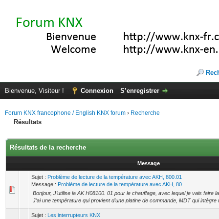
Rec
Bienvenue, Visiteur !
Connexion
S’enregistrer
Forum KNX francophone / English KNX forum
›
Recherche
Résultats
Résultats de la recherche
Message
Sujet :
Problème de lecture de la température avec AKH, 800.01
Message :
Problème de lecture de la température avec AKH, 80...
Bonjour, J’utilise la AK H08100. 01 pour le chauffage, avec lequel je vais faire la
J’ai une température qui provient d’une platine de commande, MDT qui intègre u
Sujet :
Les interrupteurs KNX