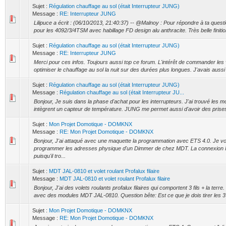
Sujet :
Régulation chauffage au sol (était Interrupteur JUNG)
Message :
RE: Interrupteur JUNG
Lilipuce a écrit : (06/10/2013, 21:40:37) -- @Malnoy : Pour répondre à ta questi
pour les 4092/3/4TSM avec habillage FD design alu anthracite. Très belle finitio
Sujet :
Régulation chauffage au sol (était Interrupteur JUNG)
Message :
RE: Interrupteur JUNG
Merci pour ces infos. Toujours aussi top ce forum. L'intérêt de commander les
optimiser le chauffage au sol la nuit sur des durées plus longues. J'avais auss
Sujet :
Régulation chauffage au sol (était Interrupteur JUNG)
Message :
Régulation chauffage au sol (était Interrupteur JU...
Bonjour, Je suis dans la phase d'achat pour les interrupteurs. J'ai trouvé les
intègrent un capteur de température. JUNG me permet aussi d'avoir des prises
Sujet :
Mon Projet Domotique - DOMKNX
Message :
RE: Mon Projet Domotique - DOMKNX
Bonjour, J'ai attaqué avec une maquette la programmation avec ETS 4.0. Je v
programmer les adresses physique d'un Dimmer de chez MDT. La connexion I
puisqu'il tro...
Sujet :
MDT JAL-0810 et volet roulant Profalux filaire
Message :
MDT JAL-0810 et volet roulant Profalux filaire
Bonjour, J'ai des volets roulants profalux filaires qui comportent 3 fils + la ter
avec des modules MDT JAL-0810. Question bête: Est ce que je dois tirer les 3 fi
Sujet :
Mon Projet Domotique - DOMKNX
Message :
RE: Mon Projet Domotique - DOMKNX