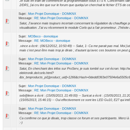
Je suis en train de commencer la programmation sous ETS 4. Concernant l'alim
2/DR1, j'ai cru lire que sur le forum que quelqu'un cherchait le fichier ETS de c
Sujet :
Mon Projet Domotique - DOMKNX
Message :
RE: Mon Projet Domotique - DOMKNX
Salut, J'avance mais toujours incertain concernant la régulation du chauffage pa
visualisation. J'ai vu récemment le module Corlo qui a l'air prometteur. J'hésite
Sujet :
MOBeco - domotique
Message :
RE: MOBeco - domotique
.vince a écrit : (06/12/2012, 10:50:49) -- Salut, 1- Ca me parait pas mal. Moi j'
mais c'est peut être mais trop je dirais ; d'autant qu'avec ces boutons on peut g
Sujet :
Mon Projet Domotique - DOMKNX
Message :
RE: Mon Projet Domotique - DOMKNX
Salut, En cherchant des infos sur ProServ, je suis tombé sur cet écran: http://
elektronik.de/corlo.html?
&tx_bmproducts_pi1[product_uid]=1266&cHash=0dedd0363e07504e6a5505c6f
Sujet :
Mon Projet Domotique - DOMKNX
Message :
RE: Mon Projet Domotique - DOMKNX
seb@leon a écrit : (15/05/2013, 21:49:00) -- Suricat a écrit : (15/05/2013, 21:20
(15/05/2013, 15:46:15) -- Oui effectivement ce sont les LED Gu10, E27 qui intégr
Sujet :
Mon Projet Domotique - DOMKNX
Message :
RE: Mon Projet Domotique - DOMKNX
Ca confirme ce que je disais, trop classe ce forum et ses participants. Merci à
:-)