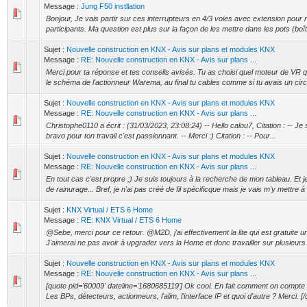
Message :
Jung F50 instllation
Bonjour, Je vais partir sur ces interrupteurs en 4/3 voies avec extension pour 
participants. Ma question est plus sur la façon de les mettre dans les pots (boî
Sujet :
Nouvelle construction en KNX - Avis sur plans et modules KNX
Message :
RE: Nouvelle construction en KNX - Avis sur plans ...
Merci pour ta réponse et tes conseils avisés. Tu as choisi quel moteur de VR q
le schéma de l'actionneur Warema, au final tu cables comme si tu avais un circui
Sujet :
Nouvelle construction en KNX - Avis sur plans et modules KNX
Message :
RE: Nouvelle construction en KNX - Avis sur plans ...
Christophe0110 a écrit : (31/03/2023, 23:08:24) -- Hello calou7, Citation : -- Je 
bravo pour ton travail c'est passionnant. -- Merci :) Citation : -- Pour...
Sujet :
Nouvelle construction en KNX - Avis sur plans et modules KNX
Message :
RE: Nouvelle construction en KNX - Avis sur plans ...
En tout cas c'est propre ;) Je suis toujours à la recherche de mon tableau. Et 
de rainurage... Bref, je n'ai pas créé de fil spécificque mais je vais m'y mettre à 
Sujet :
KNX Virtual / ETS 6 Home
Message :
RE: KNX Virtual / ETS 6 Home
@Sebe, merci pour ce retour. @M2D, j'ai effectivement la lite qui est gratuite u
J'aimerai ne pas avoir à upgrader vers la Home et donc travailler sur plusieurs p
Sujet :
Nouvelle construction en KNX - Avis sur plans et modules KNX
Message :
RE: Nouvelle construction en KNX - Avis sur plans ...
[quote pid='60009' dateline='1680685119'] Ok cool. En fait comment on compte 
Les BPs, détecteurs, actionneurs, l'alim, l'interface IP et quoi d'autre ? Merci. [/