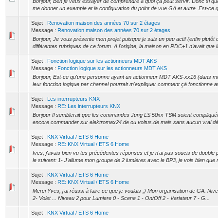
Bonjour, Ben je veux essayer de comprendre à quoi çà peut servir. Donc si quelqu'
me donner un exemple et la configuration du point de vue GA et autre. Est-ce qu'
Sujet :
Renovation maison des années 70 sur 2 étages
Message :
Renovation maison des années 70 sur 2 étages
Bonjour, Je vous présente mon projet puisque je suis un peu actif (enfin plutôt
différentes rubriques de ce forum. A l'origine, la maison en RDC+1 n'avait que la
Sujet :
Fonction logique sur les actionneurs MDT AKS
Message :
Fonction logique sur les actionneurs MDT AKS
Bonjour, Est-ce qu'une personne ayant un actionneur MDT AKS-xx16 (dans mon
leur fonction logique par channel pourrait m'expliquer comment çà fonctionne 
Sujet :
Les interrupteurs KNX
Message :
RE: Les interrupteurs KNX
Bonjour Il semblerait que les commandes Jung LS 50xx TSM soient compliquée
encore commander sur elektromax24.de ou voltus.de mais sans aucun vrai déla
Sujet :
KNX Virtual / ETS 6 Home
Message :
RE: KNX Virtual / ETS 6 Home
Ives, j'avais bien vu tes précédentes réponses et je n'ai pas soucis de double
le suivant: 1- J'allume mon groupe de 2 lumières avec le BP3, je vois bien que
Sujet :
KNX Virtual / ETS 6 Home
Message :
RE: KNX Virtual / ETS 6 Home
Merci Yves, j'ai réussi à faire ce que je voulais ;) Mon organisation de GA: Niv
2- Volet ... Niveau 2 pour Lumiere 0 - Scene 1 - On/Off 2 - Variateur 7 - G...
Sujet :
KNX Virtual / ETS 6 Home