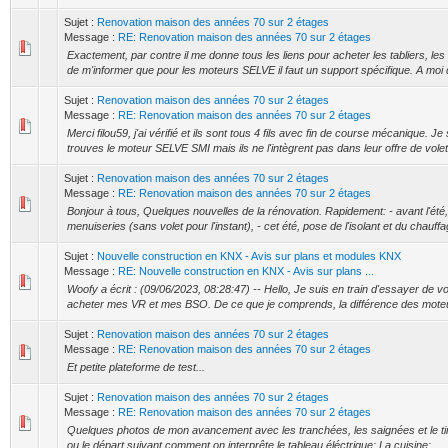
Sujet :
Renovation maison des années 70 sur 2 étages
Message :
RE: Renovation maison des années 70 sur 2 étages
Exactement, par contre il me donne tous les liens pour acheter les tabliers, les 
de m'informer que pour les moteurs SELVE il faut un support spécifique. A moi d
Sujet :
Renovation maison des années 70 sur 2 étages
Message :
RE: Renovation maison des années 70 sur 2 étages
Merci filou59, j'ai vérifié et ils sont tous 4 fils avec fin de course mécanique. Je 
trouves le moteur SELVE SMI mais ils ne l'intègrent pas dans leur offre de volet 
Sujet :
Renovation maison des années 70 sur 2 étages
Message :
RE: Renovation maison des années 70 sur 2 étages
Bonjour à tous, Quelques nouvelles de la rénovation. Rapidement: - avant l'ét
menuiseries (sans volet pour l'instant), - cet été, pose de l'isolant et du chauffage
Sujet :
Nouvelle construction en KNX - Avis sur plans et modules KNX
Message :
RE: Nouvelle construction en KNX - Avis sur plans ...
Woofy a écrit : (09/06/2023, 08:28:47) -- Hello, Je suis en train d'essayer de 
acheter mes VR et mes BSO. De ce que je comprends, la différence des moteurs 
Sujet :
Renovation maison des années 70 sur 2 étages
Message :
RE: Renovation maison des années 70 sur 2 étages
Et petite plateforme de test...
Sujet :
Renovation maison des années 70 sur 2 étages
Message :
RE: Renovation maison des années 70 sur 2 étages
Quelques photos de mon avancement avec les tranchées, les saignées et le tir
ou le départ suivant comment on interprête le tableau éléctrique: La cuisine: