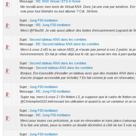
Message :
RE: KNX Virtual / ETS 6 Home
Me revoilà avec mes tests de Virtual KNX. Donc j'ai une voie par lumières. Est
voie pour tout éteindre ou tout allumer ? Cdt. Jérôme.
Sujet :
Jung F50 instllation
Message :
RE: Jung F50 instllation
Merci @Filou59. Je vais aussi utiliser des boites d'encastrement Legrand de 5
Sujet :
Second tableau KNX dans les combles
Message :
RE: Second tableau KNX dans les combles
Merci à vous 2.nEt tu as raison M2D, je n'avais pas pensé à ces 2 points: la 
l'environnement. En fait je refais déjà tout le rdc qui n'avait rien mis à part quelq
Sujet :
Second tableau KNX dans les combles
Message :
Second tableau KNX dans les combles
Bonjour, Est-il possible d'installer un tableau avec que des modules KNX dans d
d'accès (trappe accessible par échelle) ? En fait comme je suis en rénovation, l
Sujet :
Jung F50 instllation
Message :
RE: Jung F50 instllation
Super top, merci à vous 2 ! En finition LS, je suppose que le cadre de finition es
@Christophe0110 intéressant ton utilisation et quand tu as un variateur et un vol
Sujet :
Jung F50 instllation
Message :
RE: Jung F50 instllation
Merci pour toutes ces précisions, je suis en rénovation et sans placo (rainurage
Si tu fais une photo, peux-tu mettre un double décimètre à côté de ton 3 voix stp
Sujet :
Jung F50 instllation