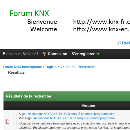
Rec
Bienvenue, Visiteur !
Connexion
S’enregistrer
Forum KNX francophone / English KNX forum
›
Recherche
Résultats
Résultats de la recherche
Message
Sujet :
Actionneur MDT AKS-1616.03 bloqué en mode programmation
Message :
Actionneur MDT AKS-1616.03 bloqué en mode programm...
Bonsoir, Je ne sais pas trop quoi faire avec cet actionneur qui reste en mode
allumée). En laissant appuyer sur le bouton prog, ca ne fait rien, en le déconnec