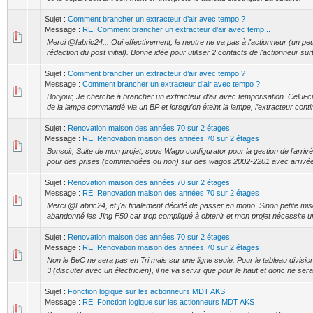
Sujet :
Comment brancher un extracteur d’air avec tempo ?
Message :
RE: Comment brancher un extracteur d’air avec temp...
Merci @fabric24... Oui effectivement, le neutre ne va pas à l'actionneur (un peu
rédaction du post initial). Bonne idée pour utiliser 2 contacts de l'actionneur sur
Sujet :
Comment brancher un extracteur d’air avec tempo ?
Message :
Comment brancher un extracteur d’air avec tempo ?
Bonjour, Je cherche à brancher un extracteur d’air avec temporisation. Celui-ci
de la lampe commandé via un BP et lorsqu’on éteint la lampe, l’extracteur contin
Sujet :
Renovation maison des années 70 sur 2 étages
Message :
RE: Renovation maison des années 70 sur 2 étages
Bonsoir, Suite de mon projet, sous Wago configurator pour la gestion de l'arrivée 
pour des prises (commandées ou non) sur des wagos 2002-2201 avec arrivée d
Sujet :
Renovation maison des années 70 sur 2 étages
Message :
RE: Renovation maison des années 70 sur 2 étages
Merci @Fabric24, et j'ai finalement décidé de passer en mono. Sinon petite mise 
abandonné les Jing F50 car trop compliqué à obtenir et mon projet nécessite un
Sujet :
Renovation maison des années 70 sur 2 étages
Message :
RE: Renovation maison des années 70 sur 2 étages
Non le BeC ne sera pas en Tri mais sur une ligne seule. Pour le tableau divisio
3 (discuter avec un électricien), il ne va servir que pour le haut et donc ne sera
Sujet :
Fonction logique sur les actionneurs MDT AKS
Message :
RE: Fonction logique sur les actionneurs MDT AKS