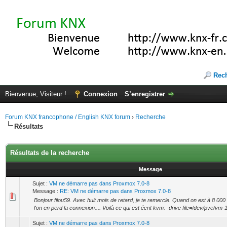
Rec
Bienvenue, Visiteur !
Connexion
S’enregistrer
Forum KNX francophone / English KNX forum
›
Recherche
Résultats
Résultats de la recherche
Message
Sujet :
VM ne démarre pas dans Proxmox 7.0-8
Message :
RE: VM ne démarre pas dans Proxmox 7.0-8
Bonjour filou59. Avec huit mois de retard, je te remercie. Quand on est à 8 00
l'on en perd la connexion.... Voilà ce qui est écrit kvm: -drive file=/dev/pve/vm-1
Sujet :
VM ne démarre pas dans Proxmox 7.0-8