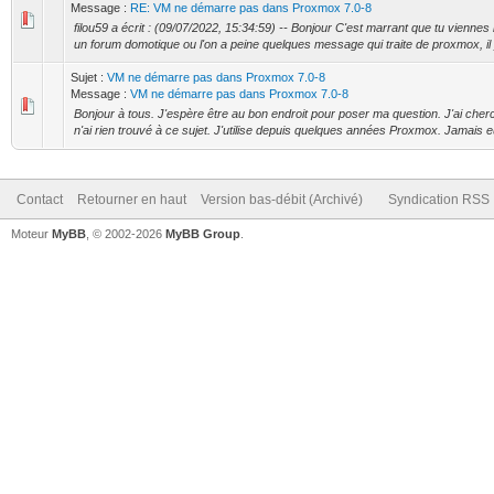
Message :
RE: VM ne démarre pas dans Proxmox 7.0-8
filou59 a écrit : (09/07/2022, 15:34:59) -- Bonjour C'est marrant que tu viennes 
un forum domotique ou l'on a peine quelques message qui traite de proxmox, il y
Sujet :
VM ne démarre pas dans Proxmox 7.0-8
Message :
VM ne démarre pas dans Proxmox 7.0-8
Bonjour à tous. J'espère être au bon endroit pour poser ma question. J'ai che
n'ai rien trouvé à ce sujet. J'utilise depuis quelques années Proxmox. Jamais eu
Contact
Retourner en haut
Version bas-débit (Archivé)
Syndication RSS
Moteur
MyBB
, © 2002-2026
MyBB Group
.