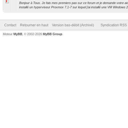
Bonjour à Tous. Je fais mes premiers pas sur ce forum et je demande votre aide
installé un hyperviseur Proxmox 7.1-7 sur lequel j'ai installé une VM Windows 2
Contact
Retourner en haut
Version bas-débit (Archivé)
Syndication RSS
Moteur
MyBB
, © 2002-2026
MyBB Group
.