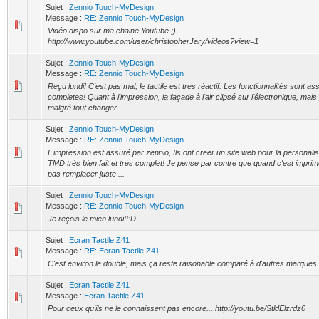
Sujet :
Zennio Touch-MyDesign
Message :
RE: Zennio Touch-MyDesign
Vidéo dispo sur ma chaine Youtube ;)
http://www.youtube.com/user/christopherJary/videos?view=1
Sujet :
Zennio Touch-MyDesign
Message :
RE: Zennio Touch-MyDesign
Reçu lundi! C'est pas mal, le tactile est tres réactif. Les fonctionnalités sont as
completes! Quant à l'impression, la façade à l'air clipsé sur l'électronique, mais
malgré tout changer ...
Sujet :
Zennio Touch-MyDesign
Message :
RE: Zennio Touch-MyDesign
L'impression est assuré par zennio, Ils ont creer un site web pour la personalis
TMD très bien fait et très complet! Je pense par contre que quand c'est impri
pas remplacer juste ...
Sujet :
Zennio Touch-MyDesign
Message :
RE: Zennio Touch-MyDesign
Je reçois le mien lundi!!:D
Sujet :
Ecran Tactile Z41
Message :
RE: Ecran Tactile Z41
C'est environ le double, mais ça reste raisonable comparé à d'autres marques.
Sujet :
Ecran Tactile Z41
Message :
Ecran Tactile Z41
Pour ceux qu'ils ne le connaissent pas encore... http://youtu.be/StldElzrdz0