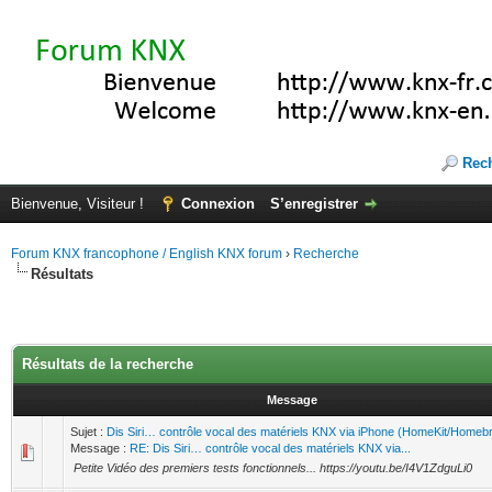
Rec
Bienvenue, Visiteur !
Connexion
S’enregistrer
Forum KNX francophone / English KNX forum
›
Recherche
Résultats
Résultats de la recherche
Message
Sujet :
Dis Siri… contrôle vocal des matériels KNX via iPhone (HomeKit/Homebr
Message :
RE: Dis Siri… contrôle vocal des matériels KNX via...
Petite Vidéo des premiers tests fonctionnels... https://youtu.be/I4V1ZdguLi0