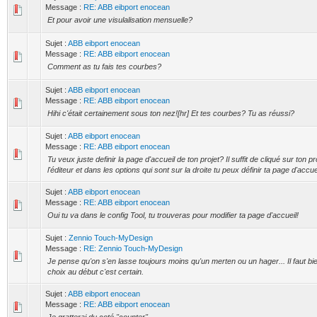
Message :
RE: ABB eibport enocean
Et pour avoir une visulalisation mensuelle?
Sujet :
ABB eibport enocean
Message :
RE: ABB eibport enocean
Comment as tu fais tes courbes?
Sujet :
ABB eibport enocean
Message :
RE: ABB eibport enocean
Hihi c'était certainement sous ton nez![hr] Et tes courbes? Tu as réussi?
Sujet :
ABB eibport enocean
Message :
RE: ABB eibport enocean
Tu veux juste definir la page d'accueil de ton projet? Il suffit de cliqué sur ton pr
l'éditeur et dans les options qui sont sur la droite tu peux définir ta page d'accue
Sujet :
ABB eibport enocean
Message :
RE: ABB eibport enocean
Oui tu va dans le config Tool, tu trouveras pour modifier ta page d'accueil!
Sujet :
Zennio Touch-MyDesign
Message :
RE: Zennio Touch-MyDesign
Je pense qu'on s'en lasse toujours moins qu'un merten ou un hager... Il faut bie
choix au début c'est certain.
Sujet :
ABB eibport enocean
Message :
RE: ABB eibport enocean