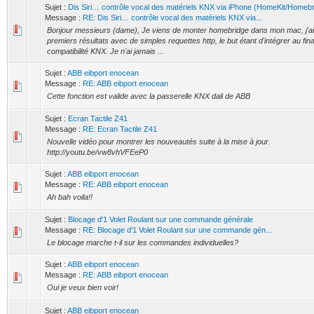
Sujet :
Dis Siri… contrôle vocal des matériels KNX via iPhone (HomeKit/Homebr
Message :
RE: Dis Siri… contrôle vocal des matériels KNX via...
Bonjour messieurs (dame), Je viens de monter homebridge dans mon mac, j'a
premiers résultats avec de simples requettes http, le but étant d'intégrer au fina
compatibilité KNX. Je n'ai jamais ...
Sujet :
ABB eibport enocean
Message :
RE: ABB eibport enocean
Cette fonction est valide avec la passerelle KNX dali de ABB
Sujet :
Ecran Tactile Z41
Message :
RE: Ecran Tactile Z41
Nouvelle vidéo pour montrer les nouveautés suite à la mise à jour.
http://youtu.be/vw8vhVFEeP0
Sujet :
ABB eibport enocean
Message :
RE: ABB eibport enocean
Ah bah voila!!
Sujet :
Blocage d'1 Volet Roulant sur une commande générale
Message :
RE: Blocage d'1 Volet Roulant sur une commande gén...
Le blocage marche t-il sur les commandes individuelles?
Sujet :
ABB eibport enocean
Message :
RE: ABB eibport enocean
Oui je veux bien voir!
Sujet :
ABB eibport enocean