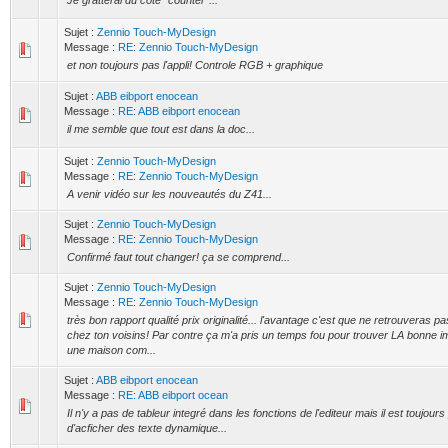
Je gratterai du coté "counter"...
Sujet :
Zennio Touch-MyDesign
Message :
RE: Zennio Touch-MyDesign
et non toujours pas l'appli! Controle RGB + graphique
Sujet :
ABB eibport enocean
Message :
RE: ABB eibport enocean
il me semble que tout est dans la doc...
Sujet :
Zennio Touch-MyDesign
Message :
RE: Zennio Touch-MyDesign
A venir vidéo sur les nouveautés du Z41...
Sujet :
Zennio Touch-MyDesign
Message :
RE: Zennio Touch-MyDesign
Confirmé faut tout changer! ça se comprend...
Sujet :
Zennio Touch-MyDesign
Message :
RE: Zennio Touch-MyDesign
très bon rapport qualité prix originalité... l'avantage c'est que ne retrouveras pa
chez ton voisins! Par contre ça m'a pris un temps fou pour trouver LA bonne i
une maison com...
Sujet :
ABB eibport enocean
Message :
RE: ABB eibport ocean
Il n'y a pas de tableur integré dans les fonctions de l'editeur mais il est toujours
d'acficher des texte dynamique...