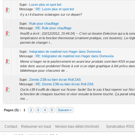
Sujet :
Luzen plus et spot led
Message :
RE: Luzen plus et spot led
Il y a t il d'autres eclairages sur ce depart?
Sujet :
Rule pour chauffage
Message :
RE: Rule pour chauffage
fma38 a écrit : (02/12/2012, 15:44:24) -- C'est un bouton Eelectron qui a la so
température et la fonction thermostat (vraiment pratique, ces boutons). La règl
permet de changer l...
Sujet :
Intégration de matériel non Hager dans Domovéa
Message :
RE: Intégration de matériel non Hager dans Domovéa
Meme si hager ne le pasforcement en avant leur produits sont bien KNX et pa
tebis donc aucun probleme! Reste à voir si un objet graphique à été prévu dan
bibliotheque pour chacunes de ...
Sujet :
Zennio Z38i ou bien écran Roll ZAS
Message :
RE: Zennio Z38i ou bien écran Roll ZAS
Oui le z38 il suffit de cliquer sur l'icone- facile! Sur le zas il faut reperer sur l'éc
la fonction de chaques touches et viser ensuite la bonne touche. Ça parait sim
ma ...
Pages (5) :
1
2
3
4
5
Suivant »
Contact
Retourner en haut
Version bas-débit (Archivé)
Syndication RSS