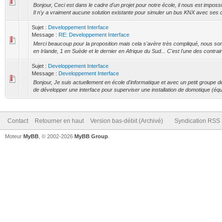
Bonjour, Ceci est dans le cadre d'un projet pour notre école, il nous est impossi
Il n'y a vraiment aucune solution existante pour simuler un bus KNX avec ses 
Sujet :
Developpement Interface
Message :
RE: Developpement Interface
Merci beaucoup pour la proposition mais cela s'avère très compliqué, nous s
en Irlande, 1 en Suède et le dernier en Afrique du Sud... C'est l'une des contraint
Sujet :
Developpement Interface
Message :
Developpement Interface
Bonjour, Je suis actuellement en école d'informatique et avec un petit groupe
de développer une interface pour superviser une installation de domotique (équ
Contact
Retourner en haut
Version bas-débit (Archivé)
Syndication RSS
Moteur
MyBB
, © 2002-2026
MyBB Group
.