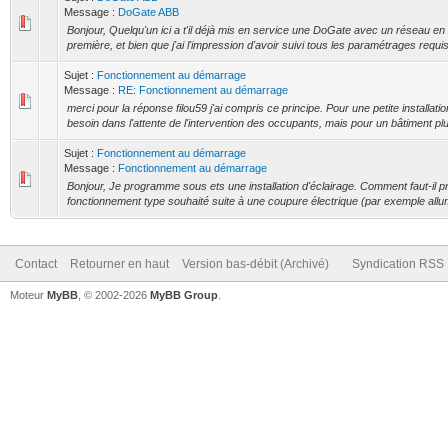
Message :
DoGate ABB
Bonjour, Quelqu'un ici a t'il déjà mis en service une DoGate avec un réseau e
première, et bien que j'ai l'impression d'avoir suivi tous les paramétrages requis,
Sujet :
Fonctionnement au démarrage
Message :
RE: Fonctionnement au démarrage
merci pour la réponse filou59 j'ai compris ce principe. Pour une petite installati
besoin dans l'attente de l'intervention des occupants, mais pour un bâtiment plu
Sujet :
Fonctionnement au démarrage
Message :
Fonctionnement au démarrage
Bonjour, Je programme sous ets une installation d'éclairage. Comment faut-il p
fonctionnement type souhaité suite à une coupure électrique (par exemple allum
Contact
Retourner en haut
Version bas-débit (Archivé)
Syndication RSS
Moteur
MyBB
, © 2002-2026
MyBB Group
.