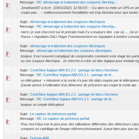
Message :
RE: démarrage et traitement des coupures électriqu...
Jonathan007 a écrit : (03/01/2023, 12:56:07) -- Ou alors tu mets un UPS en am
coupe pas... -- malheureusement l'installation est trop étendue pour que toutes l
Sujet :
démarrage et traitement des coupures électriques
Message :
RE: démarrage et traitement des coupures électriqu...
merci, je suis d'accord sur le principe mais il y a toujours des cas où .... j'ai
Passa + régulation DALI Hager Fonctionnement en régulation à lumière constan
Sujet :
démarrage et traitement des coupures électriques
Message :
démarrage et traitement des coupures électriques
bonjour, Il est souvent compliqué de comprendre comment vont réagir les part
ou une coupure électrique. Je cherche à créer un bloc logique pour module log
Sujet :
Contrôleur logique ABA S/1.2.1 : partage de blocs fonctions
Message :
RE: Contrôleur logique ABA S/1.2.1 : partage de bl...
un télérupteur + minuterie si la sortie n'a pas été déjà coupée par le télérupteu
(j'avais pensé à l'utilisation d'un détecteur de présence qui coupe la sortie apr..
Sujet :
Contrôleur logique ABA S/1.2.1 : partage de blocs fonctions
Message :
RE: Contrôleur logique ABA S/1.2.1 : partage de bl...
bonjour un simple télérupteur
Sujet :
Le capteur de présence parfait
Message :
RE: Le capteur de présence parfait
Pour moi il faut voir le pixa pour des utilisations différentes des détecteurs clas
compare un cadrillage de l'image référence/instantané, il peut faire plus que du 
Sujet :
DoGate ABB