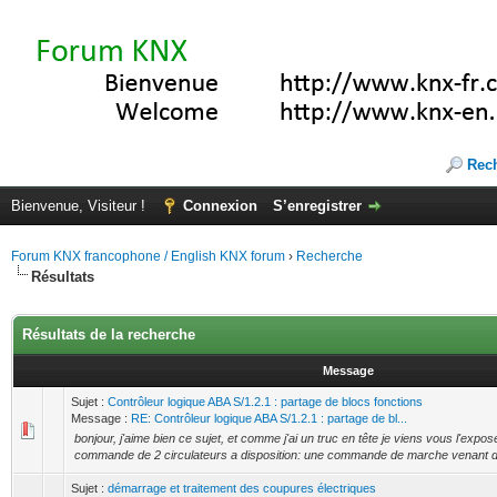
Rec
Bienvenue, Visiteur !
Connexion
S’enregistrer
Forum KNX francophone / English KNX forum
›
Recherche
Résultats
Résultats de la recherche
Message
Sujet :
Contrôleur logique ABA S/1.2.1 : partage de blocs fonctions
Message :
RE: Contrôleur logique ABA S/1.2.1 : partage de bl...
bonjour, j'aime bien ce sujet, et comme j'ai un truc en tête je viens vous l'exposer
commande de 2 circulateurs a disposition: une commande de marche venant de 
Sujet :
démarrage et traitement des coupures électriques