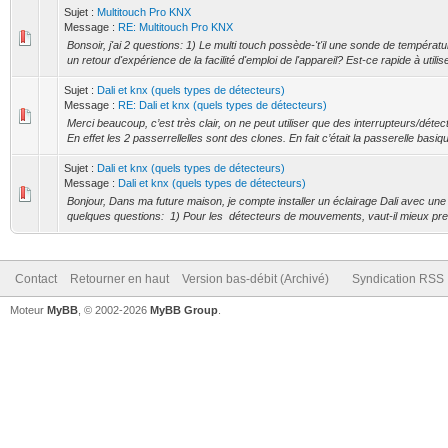
Sujet :
Multitouch Pro KNX
Message :
RE: Multitouch Pro KNX
Bonsoir, j'ai 2 questions: 1) Le multi touch possède-'t'il une sonde de températ
un retour d'expérience de la facilité d'emploi de l'appareil? Est-ce rapide à utilise
Sujet :
Dali et knx (quels types de détecteurs)
Message :
RE: Dali et knx (quels types de détecteurs)
Merci beaucoup, c’est très clair, on ne peut utiliser que des interrupteurs/déte
En effet les 2 passerrellelles sont des clones. En fait c’était la passerelle basiq
Sujet :
Dali et knx (quels types de détecteurs)
Message :
Dali et knx (quels types de détecteurs)
Bonjour, Dans ma future maison, je compte installer un éclairage Dali avec une i
quelques questions: 1) Pour les détecteurs de mouvements, vaut-il mieux pren
Contact
Retourner en haut
Version bas-débit (Archivé)
Syndication RSS
Moteur
MyBB
, © 2002-2026
MyBB Group
.