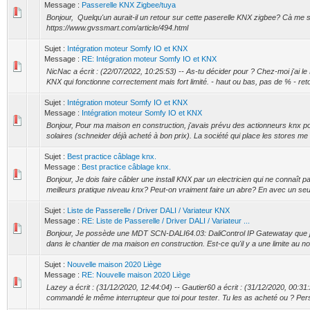
Message :
Passerelle KNX Zigbee/tuya
Bonjour, Quelqu'un aurait-il un retour sur cette paserelle KNX zigbee? Cà me s
https://www.gvssmart.com/article/494.html
Sujet :
Intégration moteur Somfy IO et KNX
Message :
RE: Intégration moteur Somfy IO et KNX
NicNac a écrit : (22/07/2022, 10:25:53) -- As-tu décider pour ? Chez-moi j'ai l
KNX qui fonctionne correctement mais fort limité. - haut ou bas, pas de % - retou
Sujet :
Intégration moteur Somfy IO et KNX
Message :
Intégration moteur Somfy IO et KNX
Bonjour, Pour ma maison en construction, j'avais prévu des actionneurs knx p
solaires (schneider déjà acheté à bon prix). La société qui place les stores me 
Sujet :
Best practice câblage knx.
Message :
Best practice câblage knx.
Bonjour, Je dois faire câbler une install KNX par un electricien qui ne connaît 
meilleurs pratique niveau knx? Peut-on vraiment faire un abre? En avec un seul 
Sujet :
Liste de Passerelle / Driver DALI / Variateur KNX
Message :
RE: Liste de Passerelle / Driver DALI / Variateur ...
Bonjour, Je possède une MDT SCN-DALI64.03: DaliControl IP Gatewatay que j'
dans le chantier de ma maison en construction. Est-ce qu'il y a une limite au no
Sujet :
Nouvelle maison 2020 Liège
Message :
RE: Nouvelle maison 2020 Liège
Lazey a écrit : (31/12/2020, 12:44:04) -- Gautier60 a écrit : (31/12/2020, 00:31:
commandé le même interrupteur que toi pour tester. Tu les as acheté ou ? Perso 