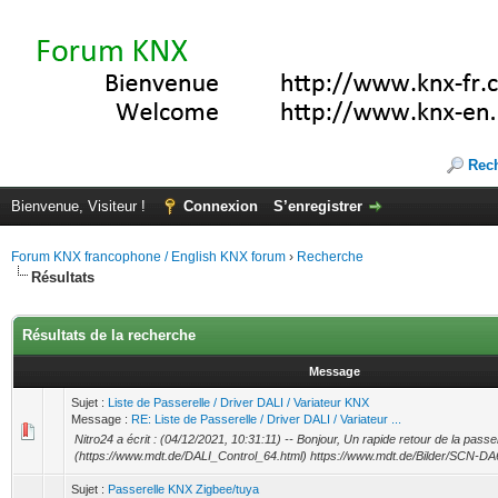
Rec
Bienvenue, Visiteur !
Connexion
S’enregistrer
Forum KNX francophone / English KNX forum
›
Recherche
Résultats
Résultats de la recherche
Message
Sujet :
Liste de Passerelle / Driver DALI / Variateur KNX
Message :
RE: Liste de Passerelle / Driver DALI / Variateur ...
Nitro24 a écrit : (04/12/2021, 10:31:11) -- Bonjour, Un rapide retour de la p
(https://www.mdt.de/DALI_Control_64.html) https://www.mdt.de/Bilder/SCN-DA64
Sujet :
Passerelle KNX Zigbee/tuya