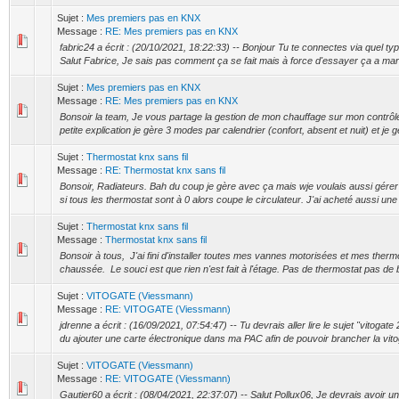
Sujet :
Mes premiers pas en KNX
Message :
RE: Mes premiers pas en KNX
fabric24 a écrit : (20/10/2021, 18:22:33) -- Bonjour Tu te connectes via quel typ
Salut Fabrice, Je sais pas comment ça se fait mais à force d'essayer ça a mar
Sujet :
Mes premiers pas en KNX
Message :
RE: Mes premiers pas en KNX
Bonsoir la team, Je vous partage la gestion de mon chauffage sur mon contrôl
petite explication je gère 3 modes par calendrier (confort, absent et nuit) et je gè
Sujet :
Thermostat knx sans fil
Message :
RE: Thermostat knx sans fil
Bonsoir, Radiateurs. Bah du coup je gère avec ça mais wje voulais aussi gérer
si tous les thermostat sont à 0 alors coupe le circulateur. J'ai acheté aussi une 
Sujet :
Thermostat knx sans fil
Message :
Thermostat knx sans fil
Bonsoir à tous, J'ai fini d'installer toutes mes vannes motorisées et mes therm
chaussée. Le souci est que rien n'est fait à l'étage. Pas de thermostat pas de 
Sujet :
VITOGATE (Viessmann)
Message :
RE: VITOGATE (Viessmann)
jdrenne a écrit : (16/09/2021, 07:54:47) -- Tu devrais aller lire le sujet "vitogat
du ajouter une carte électronique dans ma PAC afin de pouvoir brancher la vito
Sujet :
VITOGATE (Viessmann)
Message :
RE: VITOGATE (Viessmann)
Gautier60 a écrit : (08/04/2021, 22:37:07) -- Salut Pollux06, Je devrais avoi