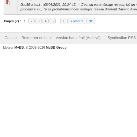
filou59 a écrit : (08/06/2021, 20:24:49) -- C'est du paramétrage réseau, fait un 
procédure a 0, Tu as probablement des réglages réseau différent d'avant, il fau
Pages (7) :
1
2
3
4
5
...
7
Suivant »
Contact
Retourner en haut
Version bas-débit (Archivé)
Syndication RSS
Moteur
MyBB
, © 2002-2026
MyBB Group
.