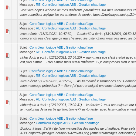
Sujet :
Contrôleur logique ABB : Gestion chauffage
Message :
RE: Contrôleur logique ABB : Gestion chauffage
Voici des copies d'écran de mes différents paramètres sur mes thermostats et
mon contrôleur logique les paramètres de sortie : https://zupimages.net/up/21/4
Sujet :
Contrôleur logique ABB : Gestion chauffage
Message :
RE: Contrôleur logique ABB : Gestion chauffage
Ives a écrit : (13/11/2021, 10:47:39) -- Gautier60 a écrit : (13/11/2021, 09:59:1
comprends pas c'est que ça marche avec les calendriers mais pas avec les bo
Sujet :
Contrôleur logique ABB : Gestion chauffage
Message :
RE: Contrôleur logique ABB : Gestion chauffage
richardpub a écrit : (12/11/2021, 23:54:25) -- mon message s'est croisé avec 
est plus simple -- Plus simple mais aussi différente. Si je comprends bien le s
Sujet :
Contrôleur logique ABB : Gestion chauffage
Message :
RE: Contrôleur logique ABB : Gestion chauffage
Ives a écrit : (12/11/2021, 20:25:57) -- As-tu modifié le format des sous-do
mon message précédent ? -- Alors j'ai pas renseigné une sous donnée puisque 
Sujet :
Contrôleur logique ABB : Gestion chauffage
Message :
RE: Contrôleur logique ABB : Gestion chauffage
richardpub a écrit : (12/11/2021, 10:09:31) -- le dernier 1-mux est toujours sur
le monitoring de ta partie qui fonctionne?? as-tu tester avec la simulation en entr
Sujet :
Contrôleur logique ABB : Gestion chauffage
Message :
Contrôleur logique ABB : Gestion chauffage
Bonjour à tous, J'ai fini de faire ma gestion des modes de chauffage. Pour cela j
ABB. https://zupimages.net/up/21/42/ovm3.png (https://zupimages.net/viewer.p