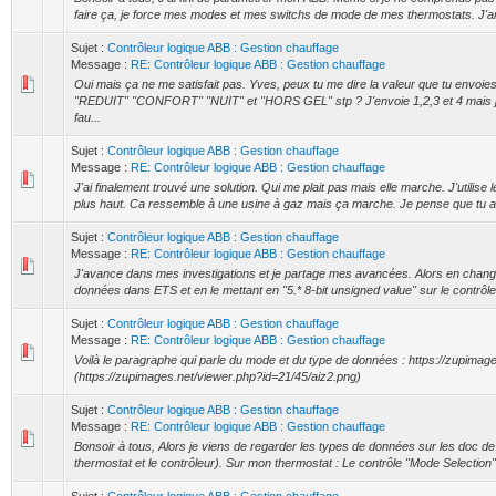
faire ça, je force mes modes et mes switchs de mode de mes thermostats. J'ar
Sujet :
Contrôleur logique ABB : Gestion chauffage
Message :
RE: Contrôleur logique ABB : Gestion chauffage
Oui mais ça ne me satisfait pas. Yves, peux tu me dire la valeur que tu envoi
"REDUIT" "CONFORT" "NUIT" et "HORS GEL" stp ? J'envoie 1,2,3 et 4 mais j
fau...
Sujet :
Contrôleur logique ABB : Gestion chauffage
Message :
RE: Contrôleur logique ABB : Gestion chauffage
J'ai finalement trouvé une solution. Qui me plait pas mais elle marche. J'utilise le
plus haut. Ca ressemble à une usine à gaz mais ça marche. Je pense que tu a
Sujet :
Contrôleur logique ABB : Gestion chauffage
Message :
RE: Contrôleur logique ABB : Gestion chauffage
J'avance dans mes investigations et je partage mes avancées. Alors en chang
données dans ETS et en le mettant en "5.* 8-bit unsigned value" sur le contrôle
Sujet :
Contrôleur logique ABB : Gestion chauffage
Message :
RE: Contrôleur logique ABB : Gestion chauffage
Voilà le paragraphe qui parle du mode et du type de données : https://zupimag
(https://zupimages.net/viewer.php?id=21/45/aiz2.png)
Sujet :
Contrôleur logique ABB : Gestion chauffage
Message :
RE: Contrôleur logique ABB : Gestion chauffage
Bonsoir à tous, Alors je viens de regarder les types de données sur les doc d
thermostat et le contrôleur). Sur mon thermostat : Le contrôle "Mode Selection" 