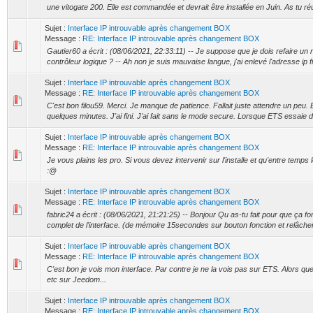
une vitogate 200. Elle est commandée et devrait être installée en Juin. As tu ré
Sujet :
Interface IP introuvable après changement BOX
Message :
RE: Interface IP introuvable après changement BOX
Gautier60 a écrit : (08/06/2021, 22:33:11) -- Je suppose que je dois refaire un
contrôleur logique ? -- Ah non je suis mauvaise langue, j'ai enlevé l'adresse ip f
Sujet :
Interface IP introuvable après changement BOX
Message :
RE: Interface IP introuvable après changement BOX
C'est bon filou59. Merci. Je manque de patience. Fallait juste attendre un peu. E
quelques minutes. J'ai fini. J'ai fait sans le mode secure. Lorsque ETS essaie 
Sujet :
Interface IP introuvable après changement BOX
Message :
RE: Interface IP introuvable après changement BOX
Je vous plains les pro. Si vous devez intervenir sur l'installe et qu'entre temps
:@
Sujet :
Interface IP introuvable après changement BOX
Message :
RE: Interface IP introuvable après changement BOX
fabric24 a écrit : (08/06/2021, 21:21:25) -- Bonjour Qu as-tu fait pour que ça f
complet de l'interface. (de mémoire 15secondes sur bouton fonction et relâcher
Sujet :
Interface IP introuvable après changement BOX
Message :
RE: Interface IP introuvable après changement BOX
C'est bon je vois mon interface. Par contre je ne la vois pas sur ETS. Alors qu
etc sur Jeedom...
Sujet :
Interface IP introuvable après changement BOX
Message :
RE: Interface IP introuvable après changement BOX