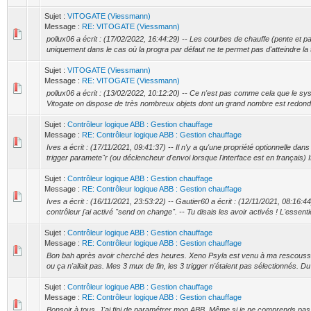
Sujet :
VITOGATE (Viessmann)
Message :
RE: VITOGATE (Viessmann)
pollux06 a écrit : (17/02/2022, 16:44:29) -- Les courbes de chauffe (pente et par
uniquement dans le cas où la progra par défaut ne te permet pas d'atteindre la 
Sujet :
VITOGATE (Viessmann)
Message :
RE: VITOGATE (Viessmann)
pollux06 a écrit : (13/02/2022, 10:12:20) -- Ce n'est pas comme cela que le sy
Vitogate on dispose de très nombreux objets dont un grand nombre est redonda
Sujet :
Contrôleur logique ABB : Gestion chauffage
Message :
RE: Contrôleur logique ABB : Gestion chauffage
Ives a écrit : (17/11/2021, 09:41:37) -- Il n'y a qu'une propriété optionnelle dan
trigger paramete"r (ou déclencheur d'envoi lorsque l'interface est en français) If 
Sujet :
Contrôleur logique ABB : Gestion chauffage
Message :
RE: Contrôleur logique ABB : Gestion chauffage
Ives a écrit : (16/11/2021, 23:53:22) -- Gautier60 a écrit : (12/11/2021, 08:16:4
contrôleur j'ai activé "send on change". -- Tu disais les avoir activés ! L'essentie
Sujet :
Contrôleur logique ABB : Gestion chauffage
Message :
RE: Contrôleur logique ABB : Gestion chauffage
Bon bah après avoir cherché des heures. Xeno Psyla est venu à ma rescousse et
ou ça n'allait pas. Mes 3 mux de fin, les 3 trigger n'étaient pas sélectionnés. Du 
Sujet :
Contrôleur logique ABB : Gestion chauffage
Message :
RE: Contrôleur logique ABB : Gestion chauffage
Bonsoir à tous, J'ai fini de paramétrer mon ABB. Même si je ne comprends pas 