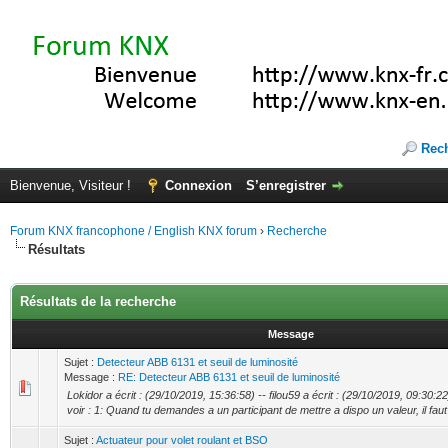
Rec
Bienvenue, Visiteur !
Connexion
S’enregistrer
Forum KNX francophone / English KNX forum
›
Recherche
Résultats
Résultats de la recherche
Message
Sujet :
Detecteur ABB 6131 et seuil de luminosité
Message :
RE: Detecteur ABB 6131 et seuil de luminosité
Lokidor a écrit : (29/10/2019, 15:36:58) -- filou59 a écrit : (29/10/2019, 09:30:22
voir : 1: Quand tu demandes a un participant de mettre a dispo un valeur, il faut 
Sujet :
Actuateur pour volet roulant et BSO