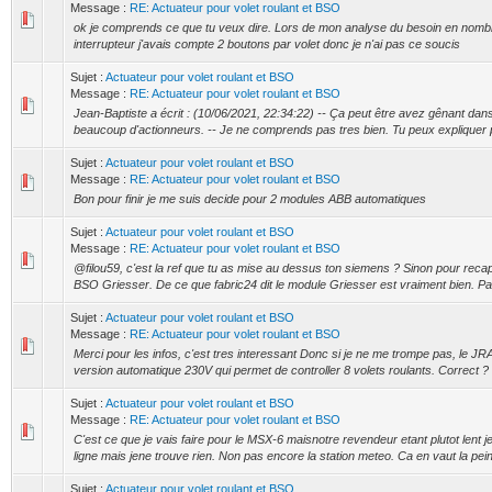
Message :
RE: Actuateur pour volet roulant et BSO
ok je comprends ce que tu veux dire. Lors de mon analyse du besoin en nomb
interrupteur j'avais compte 2 boutons par volet donc je n'ai pas ce soucis
Sujet :
Actuateur pour volet roulant et BSO
Message :
RE: Actuateur pour volet roulant et BSO
Jean-Baptiste a écrit : (10/06/2021, 22:34:22) -- Ça peut être avez gênant dans 
beaucoup d'actionneurs. -- Je ne comprends pas tres bien. Tu peux expliquer pl
Sujet :
Actuateur pour volet roulant et BSO
Message :
RE: Actuateur pour volet roulant et BSO
Bon pour finir je me suis decide pour 2 modules ABB automatiques
Sujet :
Actuateur pour volet roulant et BSO
Message :
RE: Actuateur pour volet roulant et BSO
@filou59, c'est la ref que tu as mise au dessus ton siemens ? Sinon pour recapit
BSO Griesser. De ce que fabric24 dit le module Griesser est vraiment bien. Par 
Sujet :
Actuateur pour volet roulant et BSO
Message :
RE: Actuateur pour volet roulant et BSO
Merci pour les infos, c'est tres interessant Donc si je ne me trompe pas, le JR
version automatique 230V qui permet de controller 8 volets roulants. Correct ?
Sujet :
Actuateur pour volet roulant et BSO
Message :
RE: Actuateur pour volet roulant et BSO
C'est ce que je vais faire pour le MSX-6 maisnotre revendeur etant plutot lent j
ligne mais jene trouve rien. Non pas encore la station meteo. Ca en vaut la pein
Sujet :
Actuateur pour volet roulant et BSO