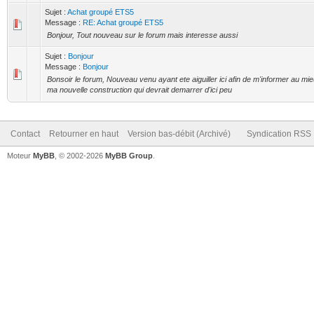
Sujet :
Achat groupé ETS5
Message :
RE: Achat groupé ETS5
Bonjour, Tout nouveau sur le forum mais interesse aussi
Sujet :
Bonjour
Message :
Bonjour
Bonsoir le forum, Nouveau venu ayant ete aiguiller ici afin de m'informer au m
ma nouvelle construction qui devrait demarrer d'ici peu
Contact
Retourner en haut
Version bas-débit (Archivé)
Syndication RSS
Moteur
MyBB
, © 2002-2026
MyBB Group
.