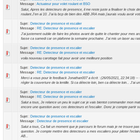
Message :
Actuateur pour volet roulant et BSO
Salut, Apres les detecteurs de presence, il me reste juste a finaliser le choix d
roulant.J'en ai 10. J'ai lu bcp de bien des ABB JRA mais j'aurais voulu avoir vot
Sujet :
Detecteur de presence et escalier
Message :
RE: Detecteur de presence et escalier
J'ai justement oublie de faire les photos avant de quitte le chantier pour mes ar
fasse ca samedi car on plafonne la semaine prochaine. J'ai mis un laser au ras
Sujet :
Detecteur de presence et escalier
Message :
RE: Detecteur de presence et escalier
voila nouveau carottage fait pour avoir une meilleure position
Sujet :
Detecteur de presence et escalier
Message :
RE: Detecteur de presence et escalier
Merci a vous pour le feedback Jonathan007 a écrit : (26/05/2021, 22:34:18) -- -
régler la couverture de la lentille. Si ca détecte loin, ben ca détecte loin... J'ai u
Sujet :
Detecteur de presence et escalier
Message :
RE: Detecteur de presence et escalier
Salut a tous, Je relance un peu le sujet car je vais bientot commander mon ma
encore une question avec ces detecteurs et l'escalier. Donc je compte partir su
Sujet :
Detecteur de presence et escalier
Message :
Detecteur de presence et escalier
Salut a tous, Ca fait un moment que je parcours le forum mais je ne trouve pa
question. Je compte mettre des detecteurs a mes escaliers pour piloter l'eclai
AB...