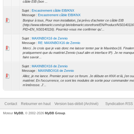
câble EIB (bon ...
Sujet :
Encastrement câble EIB/KNX
Message :
Encastrement câble EIB/KNX
Bonjour à tous, Pour mon installation, j'ai prévu d'acheter ce câble EIB
(http://www.eibmarkt.com/cgi-bin/eibmarkt.storefront/EN/Product/NS0140116
PID=EN_NS0140116). Pourriez-vous me confirmer qu'...
Sujet :
MAXINBOX16 de Zennio
Message :
RE: MAXINBOX16 de Zennio
Merci. Je crois que je vais donc me laisser tenter par le Maxinbox16. Finaleme
pratiquement que du matériel Zennio (sauf alim et interface IP). Je ne manqu
faire savoir...
Sujet :
MAXINBOX16 de Zennio
Message :
MAXINBOX16 de Zennio
Allez, je me lance. Premier post sur ce forum. Je débute en KNX et là, j'en su
matériel. En l’occurrence, ce sont les modules de sortie pour commander mo
m'intéresse. J'...
Contact
Retourner en haut
Version bas-débit (Archivé)
Syndication RSS
Moteur
MyBB
, © 2002-2026
MyBB Group
.