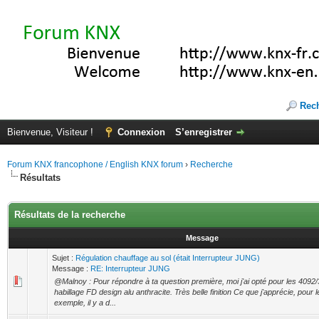
Rec
Bienvenue, Visiteur !
Connexion
S’enregistrer
Forum KNX francophone / English KNX forum
›
Recherche
Résultats
Résultats de la recherche
Message
Sujet :
Régulation chauffage au sol (était Interrupteur JUNG)
Message :
RE: Interrupteur JUNG
@Malnoy : Pour répondre à ta question première, moi j'ai opté pour les 409
habillage FD design alu anthracite. Très belle finition Ce que j'apprécie, pou
exemple, il y a d...