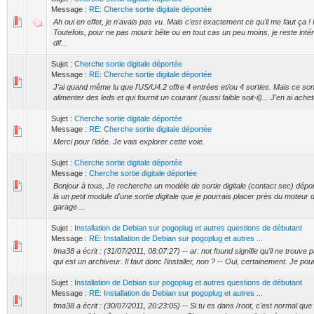
Message :
RE: Cherche sortie digitale déportée
Ah oui en effet, je n'avais pas vu. Mais c'est exactement ce qu'il me faut ça 
Toutefois, pour ne pas mourir bête ou en tout cas un peu moins, je reste inté
dif...
Sujet :
Cherche sortie digitale déportée
Message :
RE: Cherche sortie digitale déportée
J'ai quand même lu que l'US/U4.2 offre 4 entrées et/ou 4 sorties. Mais ce son
alimenter des leds et qui fournit un courant (aussi faible soit-il)... J'en ai achet
Sujet :
Cherche sortie digitale déportée
Message :
RE: Cherche sortie digitale déportée
Merci pour l'idée. Je vais explorer cette voie.
Sujet :
Cherche sortie digitale déportée
Message :
Cherche sortie digitale déportée
Bonjour à tous, Je recherche un modèle de sortie digitale (contact sec) dépo
là un petit module d'une sortie digitale que je pourrais placer près du moteur
garage ...
Sujet :
Installation de Debian sur pogoplug et autres questions de débutant
Message :
RE: Installation de Debian sur pogoplug et autres ...
fma38 a écrit : (31/07/2011, 08:07:27) -- ar: not found signifie qu'il ne trouve p
qui est un archiveur. Il faut donc l'installer, non ? -- Oui, certainement. Je pou
Sujet :
Installation de Debian sur pogoplug et autres questions de débutant
Message :
RE: Installation de Debian sur pogoplug et autres ...
fma38 a écrit : (30/07/2011, 20:23:05) -- Si tu es dans /root, c'est normal que