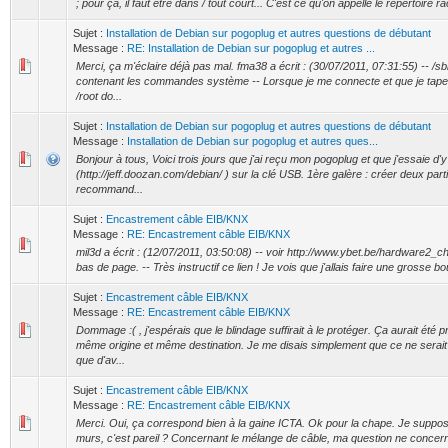
; pour ça, il faut être dans / tout court... C'est ce qu'on appelle le répertoire rac
Sujet :
Installation de Debian sur pogoplug et autres questions de débutant
Message :
RE: Installation de Debian sur pogoplug et autres ...
Merci, ça m'éclaire déjà pas mal. fma38 a écrit : (30/07/2011, 07:31:55) -- /sb
contenant les commandes système -- Lorsque je me connecte et que je tap
/root do...
Sujet :
Installation de Debian sur pogoplug et autres questions de débutant
Message :
Installation de Debian sur pogoplug et autres ques...
Bonjour à tous, Voici trois jours que j'ai reçu mon pogoplug et que j'essaie d'y
(http://jeff.doozan.com/debian/ ) sur la clé USB. 1ère galère : créer deux par
recommand...
Sujet :
Encastrement câble EIB/KNX
Message :
RE: Encastrement câble EIB/KNX
mil3d a écrit : (12/07/2011, 03:50:08) -- voir http://www.ybet.be/hardware2
bas de page. -- Très instructif ce lien ! Je vois que j'allais faire une grosse bo
Sujet :
Encastrement câble EIB/KNX
Message :
RE: Encastrement câble EIB/KNX
Dommage :( , j'espérais que le blindage suffirait à le protéger. Ça aurait été 
même origine et même destination. Je me disais simplement que ce ne serait 
que d'av...
Sujet :
Encastrement câble EIB/KNX
Message :
RE: Encastrement câble EIB/KNX
Merci. Oui, ça correspond bien à la gaine ICTA. Ok pour la chape. Je suppo
murs, c'est pareil ? Concernant le mélange de câble, ma question ne concerna