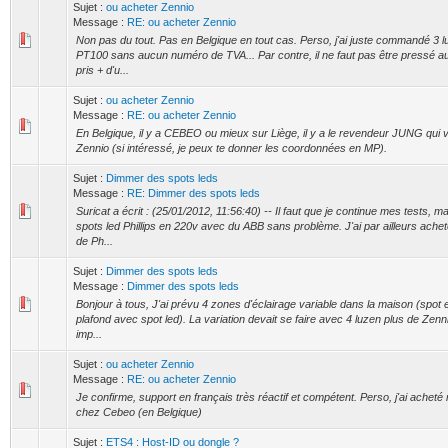
Sujet :
ou acheter Zennio
Message :
RE: ou acheter Zennio
Non pas du tout. Pas en Belgique en tout cas. Perso, j'ai juste commandé 3 l
PT100 sans aucun numéro de TVA... Par contre, il ne faut pas être pressé au
pris + d'u...
Sujet :
ou acheter Zennio
Message :
RE: ou acheter Zennio
En Belgique, il y a CEBEO ou mieux sur Liège, il y a le revendeur JUNG qui 
Zennio (si intéressé, je peux te donner les coordonnées en MP).
Sujet :
Dimmer des spots leds
Message :
RE: Dimmer des spots leds
Suricat a écrit : (25/01/2012, 11:56:40) -- Il faut que je continue mes tests, 
spots led Phillips en 220v avec du ABB sans problème. J'ai par ailleurs ache
de Ph...
Sujet :
Dimmer des spots leds
Message :
Dimmer des spots leds
Bonjour à tous, J'ai prévu 4 zones d'éclairage variable dans la maison (spot
plafond avec spot led). La variation devait se faire avec 4 luzen plus de Zenn
imp...
Sujet :
ou acheter Zennio
Message :
RE: ou acheter Zennio
Je confirme, support en français très réactif et compétent. Perso, j'ai achet
chez Cebeo (en Belgique)
Sujet :
ETS4 : Host-ID ou dongle ?