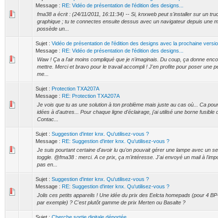
Message :
RE: Vidéo de présentation de l'édition des designs...
fma38 a écrit : (24/11/2011, 16:11:34) -- Si, knxweb peut s'installer sur un tru
graphique ; tu te connectes ensuite dessus avec un navigateur depuis une ma
possède un...
Sujet :
Vidéo de présentation de l'édition des designs avec la prochaine vers
Message :
RE: Vidéo de présentation de l'édition des designs...
Waw ! Ça a l'air moins compliqué que je n'imaginais. Du coup, ça donne enco
mettre. Merci et bravo pour le travail accompli ! J'en profite pour poser une pe
me...
Sujet :
Protection TXA207A
Message :
RE: Protection TXA207A
Je vois que tu as une solution à ton problème mais juste au cas où... Ca pou
idées à d'autres... Pour chaque ligne d'éclairage, j'ai utilisé une borne fusible
Contac...
Sujet :
Suggestion d'inter knx. Qu'utilisez-vous ?
Message :
RE: Suggestion d'inter knx. Qu'utilisez-vous ?
Je suis pourtant certaine d'avoir lu qu'on pouvait gérer une lampe avec un s
toggle. @fma38 : merci. A ce prix, ça m'intéresse. J'ai envoyé un mail à l'imp
pas en...
Sujet :
Suggestion d'inter knx. Qu'utilisez-vous ?
Message :
RE: Suggestion d'inter knx. Qu'utilisez-vous ?
Jolis ces petits appareils ! Une idée du prix des Eelcta homepads (pour 4 BP
par exemple) ? C'est plutôt gamme de prix Merten ou Basalte ?
Sujet :
Cherche sortie digitale déportée