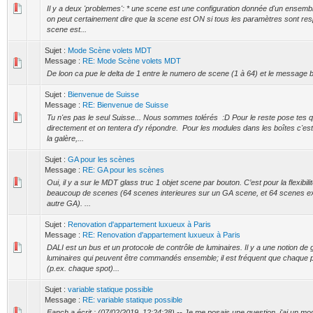
Il y a deux 'problemes': * une scene est une configuration donnée d'un ensemb
on peut certainement dire que la scene est ON si tous les paramètres sont res
scene est...
Sujet :
Mode Scène volets MDT
Message :
RE: Mode Scène volets MDT
De loon ca pue le delta de 1 entre le numero de scene (1 à 64) et le message 
Sujet :
Bienvenue de Suisse
Message :
RE: Bienvenue de Suisse
Tu n'es pas le seul Suisse... Nous sommes tolérés :D Pour le reste pose tes 
directement et on tentera d'y répondre. Pour les modules dans les boîtes c'est
la galère,...
Sujet :
GA pour les scènes
Message :
RE: GA pour les scènes
Oui, il y a sur le MDT glass truc 1 objet scene par bouton. C’est pour la flexibilit
beaucoup de scenes (64 scenes interieures sur un GA scene, et 64 scenes ex
autre GA). ...
Sujet :
Renovation d'appartement luxueux à Paris
Message :
RE: Renovation d'appartement luxueux à Paris
DALI est un bus et un protocole de contrôle de luminaires. Il y a une notion de
luminaires qui peuvent être commandés ensemble; il est fréquent que chaque p
(p.ex. chaque spot)...
Sujet :
variable statique possible
Message :
RE: variable statique possible
Fanch a écrit : (07/02/2019, 12:24:28) -- Je me posais une question, j'ai un m