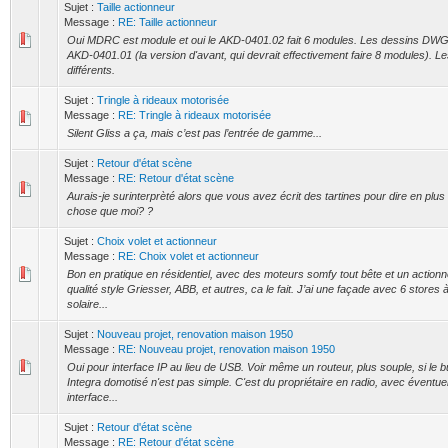
Sujet :
Taille actionneur
Message :
RE: Taille actionneur
Oui MDRC est module et oui le AKD-0401.02 fait 6 modules. Les dessins DWG
AKD-0401.01 (la version d'avant, qui devrait effectivement faire 8 modules). L
différents.
Sujet :
Tringle à rideaux motorisée
Message :
RE: Tringle à rideaux motorisée
Silent Gliss a ça, mais c’est pas l’entrée de gamme...
Sujet :
Retour d'état scène
Message :
RE: Retour d'état scène
Aurais-je surinterprèté alors que vous avez écrit des tartines pour dire en plu
chose que moi? ?
Sujet :
Choix volet et actionneur
Message :
RE: Choix volet et actionneur
Bon en pratique en résidentiel, avec des moteurs somfy tout bête et un actio
qualité style Griesser, ABB, et autres, ca le fait. J’ai une façade avec 6 stores à
solaire...
Sujet :
Nouveau projet, renovation maison 1950
Message :
RE: Nouveau projet, renovation maison 1950
Oui pour interface IP au lieu de USB. Voir même un routeur, plus souple, si le b
Integra domotisé n'est pas simple. C'est du propriétaire en radio, avec éventu
interface...
Sujet :
Retour d'état scène
Message :
RE: Retour d'état scène