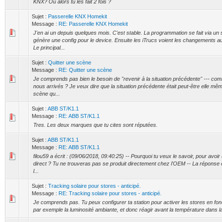
KNX? Ou alors tu les fait 2 fois ?
Sujet :
Passerelle KNX Homekit
Message :
RE: Passerelle KNX Homekit
J'en ai un depuis quelques mois. C'est stable. La programmation se fait via un 
génère une config pour le device. Ensuite les iTrucs voient les changements 
Le principal...
Sujet :
Quitter une scène
Message :
RE: Quitter une scène
Je comprends pas bien le besoin de "revenir à la situation précédente" --- com
nous arrivés ? Je veux dire que la situation précédente était peut-être elle mêm
scène qu...
Sujet :
ABB ST/K1.1
Message :
RE: ABB ST/K1.1
Tres. Les deux marques que tu cites sont réputées.
Sujet :
ABB ST/K1.1
Message :
RE: ABB ST/K1.1
filou59 a écrit : (09/06/2018, 09:40:25) -- Pourquoi tu veux le savoir, pour avoir 
direct ? Tu ne trouveras pas se produit directement chez l'OEM -- La réponse
l...
Sujet :
Tracking solaire pour stores - anticipé.
Message :
RE: Tracking solaire pour stores - anticipé.
Je comprends pas. Tu peux configurer ta station pour activer les stores en fon
par exemple la luminosité ambiante, et donc réagir avant la température dans la