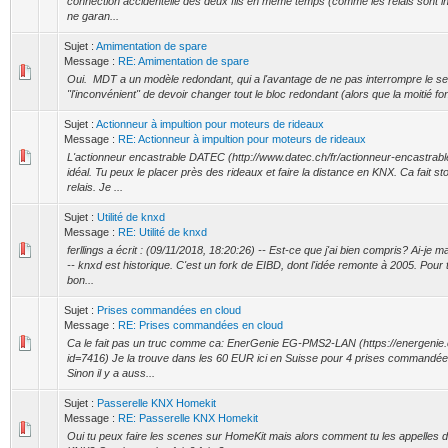
connection accidentelle des deux fils en même temps (comme les relais sont i
ne garan...
Sujet :
Amimentation de spare
Message :
RE: Amimentation de spare
Oui. MDT a un modèle redondant, qui a l'avantage de ne pas interrompre le ser
"l'inconvénient" de devoir changer tout le bloc redondant (alors que la moitié f
Sujet :
Actionneur à impultion pour moteurs de rideaux
Message :
RE: Actionneur à impultion pour moteurs de rideaux
L'actionneur encastrable DATEC (http://www.datec.ch/fr/actionneur-encastrab
idéal. Tu peux le placer près des rideaux et faire la distance en KNX. Ca fait st
relais. Je ...
Sujet :
Utilité de knxd
Message :
RE: Utilité de knxd
ferllings a écrit : (09/11/2018, 18:20:26) -- Est-ce que j'ai bien compris? Ai-j
-- knxd est historique. C'est un fork de EIBD, dont l'idée remonte à 2005. Pour 
bon...
Sujet :
Prises commandées en cloud
Message :
RE: Prises commandées en cloud
Ca le fait pas un truc comme ca: EnerGenie EG-PMS2-LAN (https://energenie
id=7416) Je la trouve dans les 60 EUR ici en Suisse pour 4 prises commandées
Sinon il y a auss...
Sujet :
Passerelle KNX Homekit
Message :
RE: Passerelle KNX Homekit
Oui tu peux faire les scenes sur HomeKit mais alors comment tu les appelles 