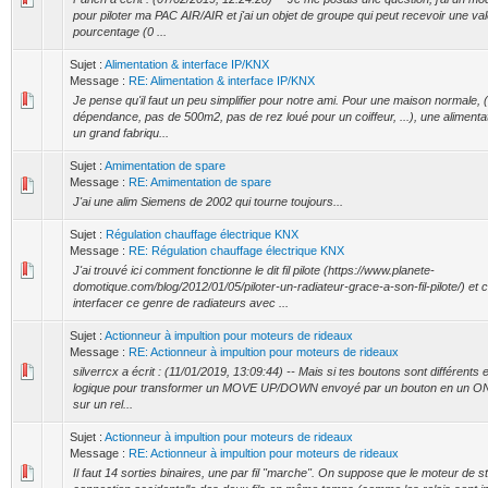
pour piloter ma PAC AIR/AIR et j'ai un objet de groupe qui peut recevoir une va
pourcentage (0 ...
Sujet :
Alimentation & interface IP/KNX
Message :
RE: Alimentation & interface IP/KNX
Je pense qu'il faut un peu simplifier pour notre ami. Pour une maison normale, 
dépendance, pas de 500m2, pas de rez loué pour un coiffeur, ...), une aliment
un grand fabriqu...
Sujet :
Amimentation de spare
Message :
RE: Amimentation de spare
J'ai une alim Siemens de 2002 qui tourne toujours...
Sujet :
Régulation chauffage électrique KNX
Message :
RE: Régulation chauffage électrique KNX
J'ai trouvé ici comment fonctionne le dit fil pilote (https://www.planete-
domotique.com/blog/2012/01/05/piloter-un-radiateur-grace-a-son-fil-pilote/) et
interfacer ce genre de radiateurs avec ...
Sujet :
Actionneur à impultion pour moteurs de rideaux
Message :
RE: Actionneur à impultion pour moteurs de rideaux
silverrcx a écrit : (11/01/2019, 13:09:44) -- Mais si tes boutons sont différents et
logique pour transformer un MOVE UP/DOWN envoyé par un bouton en un ON/
sur un rel...
Sujet :
Actionneur à impultion pour moteurs de rideaux
Message :
RE: Actionneur à impultion pour moteurs de rideaux
Il faut 14 sorties binaires, une par fil "marche". On suppose que le moteur de s