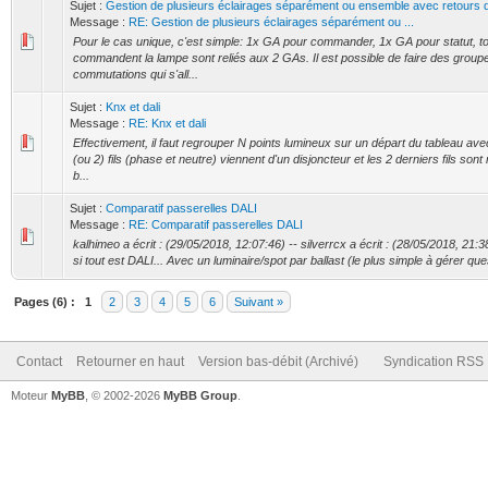
Sujet :
Gestion de plusieurs éclairages séparément ou ensemble avec retours d
Message :
RE: Gestion de plusieurs éclairages séparément ou ...
Pour le cas unique, c'est simple: 1x GA pour commander, 1x GA pour statut, t
commandent la lampe sont reliés aux 2 GAs. Il est possible de faire des group
commutations qui s'all...
Sujet :
Knx et dali
Message :
RE: Knx et dali
Effectivement, il faut regrouper N points lumineux sur un départ du tableau ave
(ou 2) fils (phase et neutre) viennent d'un disjoncteur et les 2 derniers fils sont
b...
Sujet :
Comparatif passerelles DALI
Message :
RE: Comparatif passerelles DALI
kalhimeo a écrit : (29/05/2018, 12:07:46) -- silverrcx a écrit : (28/05/2018, 21:3
si tout est DALI... Avec un luminaire/spot par ballast (le plus simple à gérer que
Pages (6) :
1
2
3
4
5
6
Suivant »
Contact
Retourner en haut
Version bas-débit (Archivé)
Syndication RSS
Moteur
MyBB
, © 2002-2026
MyBB Group
.