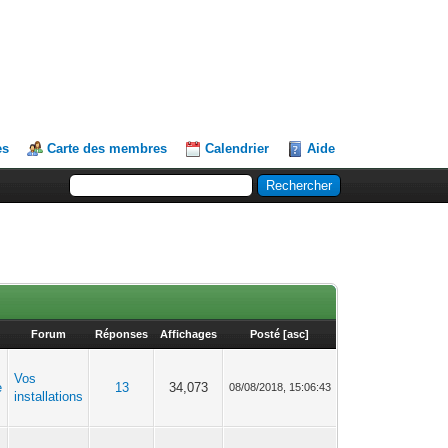
es
Carte des membres
Calendrier
Aide
Forum
Réponses
Affichages
Posté
[
asc
]
Vos
e
13
34,073
08/08/2018, 15:06:43
installations