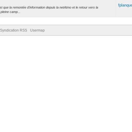
fplanqu
st que la remontée d'information depuis la netAtmo et le retour vers la
 pleine camp...
Syndication RSS
Usermap