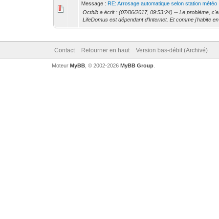
Message :
RE: Arrosage automatique selon station météo
Octhib a écrit : (07/06/2017, 09:53:24) -- Le problème, c'e
LifeDomus est dépendant d'Internet. Et comme j'habite en
Contact
Retourner en haut
Version bas-débit (Archivé)
Moteur
MyBB
, © 2002-2026
MyBB Group
.