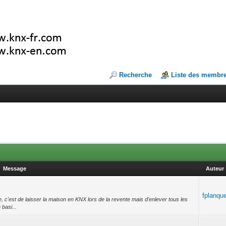
Recherche
Liste des membr
Message
Auteur
fplanqu
e, c'est de laisser la maison en KNX lors de la revente mais d'enlever tous les
basi...