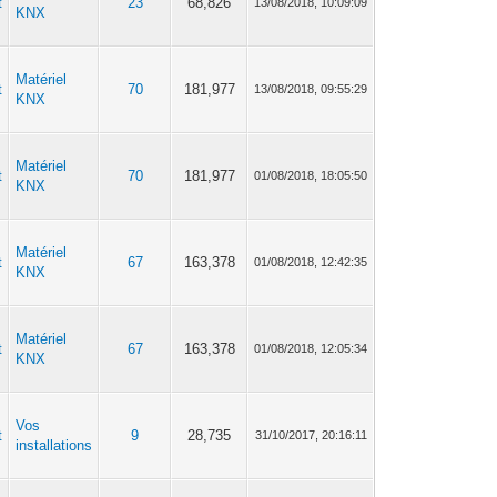
t
23
68,826
13/08/2018, 10:09:09
KNX
Matériel
t
70
181,977
13/08/2018, 09:55:29
KNX
Matériel
t
70
181,977
01/08/2018, 18:05:50
KNX
Matériel
t
67
163,378
01/08/2018, 12:42:35
KNX
Matériel
t
67
163,378
01/08/2018, 12:05:34
KNX
Vos
t
9
28,735
31/10/2017, 20:16:11
installations