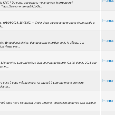
lmeneus
ur le KNX ? Du coup, que pensez-vous de ces interrupteurs?
 (https://www.merten.de/KNX-Se...
lmeneus
crit : (01/08/2018, 18:05:50) -- Créer deux adresses de groupes (commande et
io...
lmeneus
ujet. Excusé moi si c'est des questions stupides, mais je débute. J'ai
ion Hager eas...
lmeneus
ur SAV de chez Legrand relève bien souvent de l'utopie. Ca fait depuis 2016 que
s int...
lmeneus
faire suite à cette mésaventure, j'ai envoyé à Legrand mes 5 premiers
lus ta...
lmeneus
mmé toute notre installation. Nous utilisons l'application domovea bien pratique,