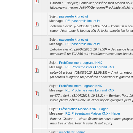
Citation : -- Bonjour, Schneider possède bien Merten po
https://www.merten.de/KNX-Sensoren/Produktdetails.html
Sujet :
passerelle knx et iot
Message :
RE: passerelle knx et iot
Zebulon a écrit : (05/08/2018, 08:46:55) -- lmeneust a é
retour d'état) pour le bouton afin de le lier ensuite les fonct
Sujet :
passerelle knx et iot
Message :
RE: passerelle knx et iot
Zebulon a écrit : (26/07/2018, 16:49:58) -- Je relance le s
commandé un TJA560 qui s'interfacera avec mon installat
Sujet :
Problème inters Legrand KNX
Message :
RE: Problème inters Legrand KNX
pollux06 a écrit : (01/08/2018, 12:09:15) -- Avoir un reto
j'ai soumis à legrand un problème concernant la gamme de
Sujet :
Problème inters Legrand KNX
Message :
RE: Problème inters Legrand KNX
cyril77 a écrit : (31/07/2018, 19:18:21) -- Bonjour. Pour 
interrupteurs défectueux. Ils m'ont appelé quelques jours p
Sujet :
Présentation Maison KNX - Hager
Message :
RE: Présentation Maison KNX - Hager
Bonsoir, Citation : -- Notre électricien nous a donc progra
mais très limitée. Pour la suite de notre proj...
Sujet :
ou acheter Zennio