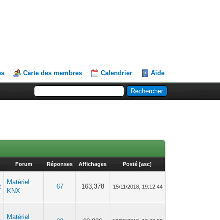
es
Carte des membres
Calendrier
Aide
Forum
Réponses
Affichages
Posté
[
asc
]
Matériel
t
67
163,378
15/11/2018, 19:12:44
KNX
Matériel