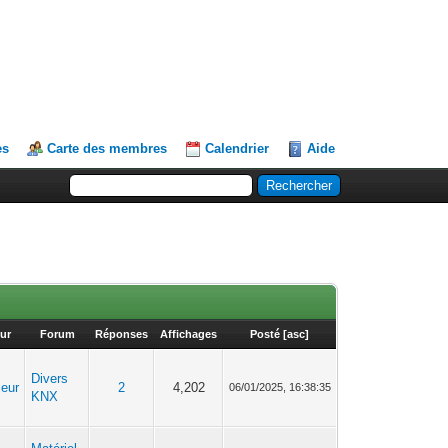
es
Carte des membres
Calendrier
Aide
ur
Forum
Réponses
Affichages
Posté
[
asc
]
Divers
leur
2
4,202
06/01/2025, 16:38:35
KNX