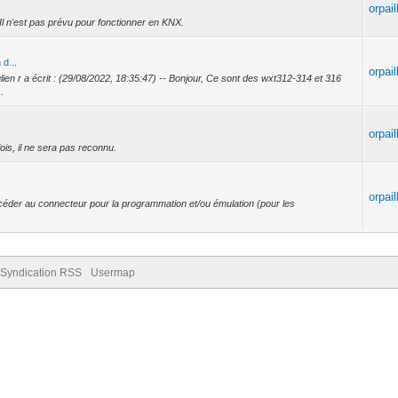
orpail
Il n'est pas prévu pour fonctionner en KNX.
 d...
orpail
lien r a écrit : (29/08/2022, 18:35:47) -- Bonjour, Ce sont des wxt312-314 et 316
.
orpail
 fois, il ne sera pas reconnu.
orpail
céder au connecteur pour la programmation et/ou émulation (pour les
Syndication RSS
Usermap