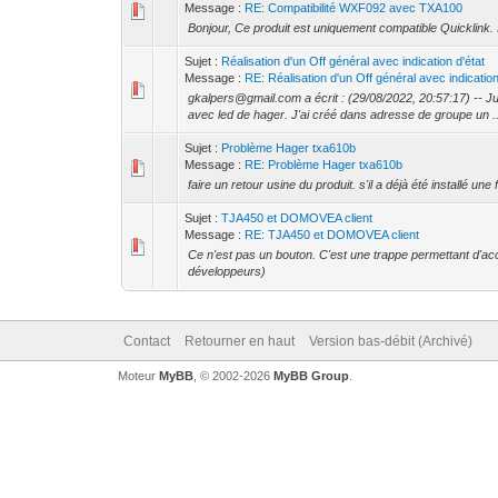
Message :
RE: Compatibilité WXF092 avec TXA100
Bonjour, Ce produit est uniquement compatible Quicklink. 
Sujet :
Réalisation d'un Off général avec indication d'état
Message :
RE: Réalisation d'un Off général avec indication
gkalpers@gmail.com a écrit : (29/08/2022, 20:57:17) -- Ju
avec led de hager. J'ai créé dans adresse de groupe un ..
Sujet :
Problème Hager txa610b
Message :
RE: Problème Hager txa610b
faire un retour usine du produit. s'il a déjà été installé une
Sujet :
TJA450 et DOMOVEA client
Message :
RE: TJA450 et DOMOVEA client
Ce n'est pas un bouton. C'est une trappe permettant d'ac
développeurs)
Contact
Retourner en haut
Version bas-débit (Archivé)
Moteur
MyBB
, © 2002-2026
MyBB Group
.