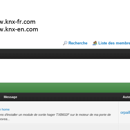
Recherche
Liste des membr
Message
Aute
le home
orpail
iens d‘installer un module de sortie hager TXB602F sur le moteur de ma porte de
movea...