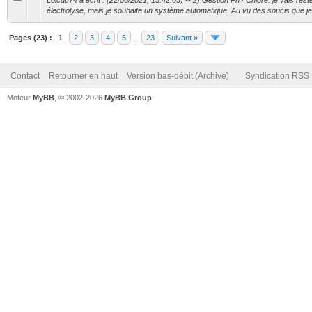
Loicdu74 a écrit : (22/06/2021, 15:42:03) -- 2) Gestion Ph / Chlore: je vais res
électrolyse, mais je souhaite un système automatique. Au vu des soucis que je l
Pages (23) :
1
2
3
4
5
...
23
Suivant »
Contact
Retourner en haut
Version bas-débit (Archivé)
Syndication RSS
Moteur
MyBB
, © 2002-2026
MyBB Group
.