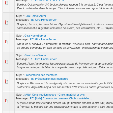
Message :
RE: Le Topic du Zennio Z35
Bonjour, Oui la version 3.0 évolue bien par rapport à la version 2. C'est l'avant
Zennio qui évolue dans le temps. L'évolution est énorme par rapport à la version
Sujet :
Gira HomeServer
Message :
RE: Gira HomeServer
Bonjour, Hier soir, j'ai cherché sur l'Appstore Gira et j'ai trouvé plusieurs modè
correspondant à la gestion améliorée de la clim, des ventilateurs, etc.… Payant
Sujet :
Gira HomeServer
Message :
RE: Gira HomeServer
Oui je les ai essayé. Le problème, la fonction "Variateur plus" conviendrait ma
de groupe commuter en plus de celle de la variation. "Introduction de valeur plu
Sujet :
Gira HomeServer
Message :
RE: Gira HomeServer
Bonsoir, Alors j'avance sur les programmations du homeserver et sur la config 
bloque sur la façon de faire dans la partie quad. La problématique : J'ai a comma
Sujet :
Présentation des membres
Message :
RE: Présentation des membres
Bonjour et Bienvenue ! Je corrigerai juste une erreur lorsque tu dis que le KNX
protocoles. Aujourd'hui il y a des passerelles KNX vers les autres protocoles po
Sujet :
[Aide] Construction neuve - Choix matériel et avis
Message :
RE: [Aide] Construction neuve - Choix matériel et ...
Si mais la tu as une interface directe knx (tu branche dessus le bus knx) d’apr
la ´normal’, tu passes par une interface ip/knx que tu dois acheter a part. Apres