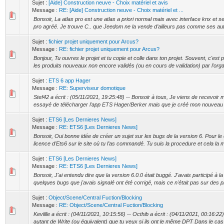
Sujet :
[Aide] Construction neuve - Choix matériel et avis
Message :
RE: [Aide] Construction neuve - Choix matériel et ...
Bonsoir, La atlas pro est une atlas a priori normal mais avec interface knx et
pro agréé. Je trouve C.. que Jeedom ne la vende d’ailleurs pas comme ses autr
Sujet :
fichier projet uniquement pour Arcus?
Message :
RE: fichier projet uniquement pour Arcus?
Bonjour, Tu ouvres le projet et tu copie et colle dans ton projet. Souvent, c'e
les produits nouveaux non encore validés (ou en cours de validation) par l'organ
Sujet :
ETS 6 app Hager
Message :
RE: Superviseur domotique
Stef42 a écrit : (05/11/2021, 19:25:48) -- Bonsoir à tous, Je viens de recevoir 
essayé de télécharger l'app ETS Hager/Berker mais que je créé mon nouveau pr
Sujet :
ETS6 [Les Dernieres News]
Message :
RE: ETS6 [Les Dernieres News]
Bonsoir, Oui bonne idée de créer un sujet sur les bugs de la version 6. Pour le
licence d’Ets6 sur le site où tu l’as commandé. Tu suis la procedure et cela la me
Sujet :
ETS6 [Les Dernieres News]
Message :
RE: ETS6 [Les Dernieres News]
Bonsoir, J'ai entendu dire que la version 6.0.0 était buggé. J'avais participé à l
quelques bugs que j'avais signalé ont été corrigé, mais ce n'était pas sur des p
Sujet :
Object/Scene/Central Fuction/Blocking
Message :
RE: Object/Scene/Central Fuction/Blocking
Kevlille a écrit : (04/11/2021, 10:15:56) -- Octhib a écrit : (04/11/2021, 00:16:2
autant de Write (ou équivalent) que tu veux si ils ont le même DPT Dans le ca