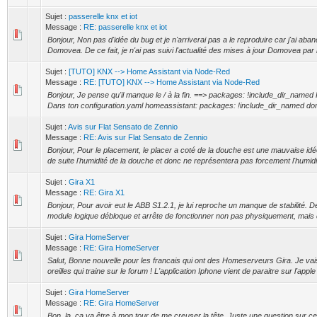
Sujet :
passerelle knx et iot
Message :
RE: passerelle knx et iot
Bonjour, Non pas d'idée du bug et je n'arriverai pas a le reproduire car j'ai a
Domovea. De ce fait, je n'ai pas suivi l'actualité des mises à jour Domovea par r
Sujet :
[TUTO] KNX --> Home Assistant via Node-Red
Message :
RE: [TUTO] KNX --> Home Assistant via Node-Red
Bonjour, Je pense qu'il manque le / à la fin. ==> packages: !include_dir_named 
Dans ton configuration.yaml homeassistant: packages: !include_dir_named dom
Sujet :
Avis sur Flat Sensato de Zennio
Message :
RE: Avis sur Flat Sensato de Zennio
Bonjour, Pour le placement, le placer a coté de la douche est une mauvaise idée
de suite l'humidité de la douche et donc ne représentera pas forcement l'humidit
Sujet :
Gira X1
Message :
RE: Gira X1
Bonjour, Pour avoir eut le ABB S1.2.1, je lui reproche un manque de stabilité. De
module logique débloque et arrête de fonctionner non pas physiquement, mais d
Sujet :
Gira HomeServer
Message :
RE: Gira HomeServer
Salut, Bonne nouvelle pour les francais qui ont des Homeserveurs Gira. Je vai
oreilles qui traine sur le forum ! L'application Iphone vient de paraitre sur l'apple 
Sujet :
Gira HomeServer
Message :
RE: Gira HomeServer
Bon, la, ca va être à mon tour de me creuser la tête. Juste une question sur ce