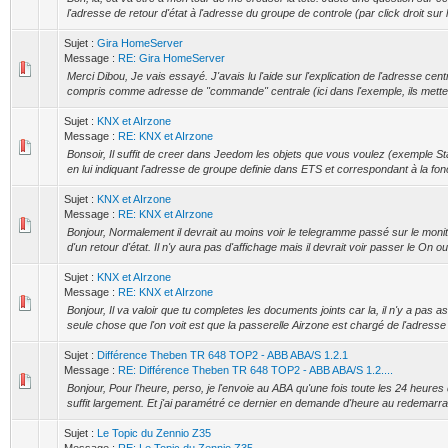
l'adresse de retour d'état à l'adresse du groupe de controle (par click droit sur 
Sujet :
Gira HomeServer
Message :
RE: Gira HomeServer
Merci Dibou, Je vais essayé. J'avais lu l'aide sur l'explication de l'adresse centr
compris comme adresse de "commande" centrale (ici dans l'exemple, ils mettes 
Sujet :
KNX et AIrzone
Message :
RE: KNX et AIrzone
Bonsoir, Il suffit de creer dans Jeedom les objets que vous voulez (exemple Sta
en lui indiquant l'adresse de groupe definie dans ETS et correspondant à la fonc
Sujet :
KNX et AIrzone
Message :
RE: KNX et AIrzone
Bonjour, Normalement il devrait au moins voir le telegramme passé sur le monit
d'un retour d'état. Il n'y aura pas d'affichage mais il devrait voir passer le On ou 
Sujet :
KNX et AIrzone
Message :
RE: KNX et AIrzone
Bonjour, Il va valoir que tu completes les documents joints car la, il n'y a pas a
seule chose que l'on voit est que la passerelle Airzone est chargé de l'adresse e
Sujet :
Différence Theben TR 648 TOP2 - ABB ABA/S 1.2.1
Message :
RE: Différence Theben TR 648 TOP2 - ABB ABA/S 1.2....
Bonjour, Pour l'heure, perso, je l'envoie au ABA qu'une fois toute les 24 heures 
suffit largement. Et j'ai paramétré ce dernier en demande d'heure au redemarr
Sujet :
Le Topic du Zennio Z35