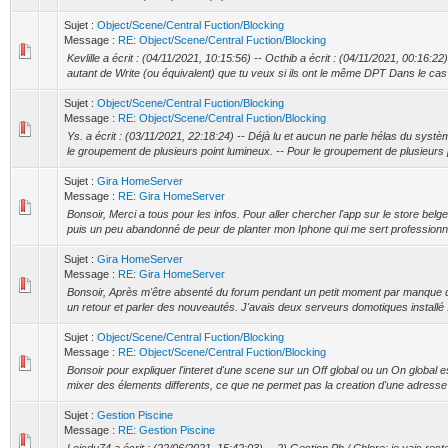
Sujet :
Object/Scene/Central Fuction/Blocking
Message :
RE: Object/Scene/Central Fuction/Blocking
Kevlille a écrit : (04/11/2021, 10:15:56) -- Octhib a écrit : (04/11/2021, 00:16:2
autant de Write (ou équivalent) que tu veux si ils ont le même DPT Dans le ca
Sujet :
Object/Scene/Central Fuction/Blocking
Message :
RE: Object/Scene/Central Fuction/Blocking
Ys. a écrit : (03/11/2021, 22:18:24) -- Déjà lu et aucun ne parle hélas du syst
le groupement de plusieurs point lumineux. -- Pour le groupement de plusieurs p
Sujet :
Gira HomeServer
Message :
RE: Gira HomeServer
Bonsoir, Merci a tous pour les infos. Pour aller chercher l'app sur le store bel
puis un peu abandonné de peur de planter mon Iphone qui me sert professionne
Sujet :
Gira HomeServer
Message :
RE: Gira HomeServer
Bonsoir, Après m'être absenté du forum pendant un petit moment par manque de
un retour et parler des nouveautés. J'avais deux serveurs domotiques installé
Sujet :
Object/Scene/Central Fuction/Blocking
Message :
RE: Object/Scene/Central Fuction/Blocking
Bonsoir pour expliquer l'interet d'une scene sur un Off global ou un On global 
mixer des élements differents, ce que ne permet pas la creation d'une adresse
Sujet :
Gestion Piscine
Message :
RE: Gestion Piscine