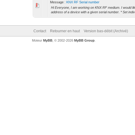
Message :
KNX RF Serial number
Hi Everyone, I am working on KNX RF medium. I would like
address of a device with a given serial number. * Set indiv
Contact
Retourner en haut
Version bas-débit (Archivé)
Moteur
MyBB
, © 2002-2026
MyBB Group
.