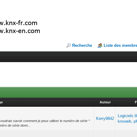
Recherche
Liste des membr
ge
Auteur
F
Logiciels l
Kerry9842
 voudrais savoir comment je peux utiliser le numéro de série *
knxweb, p
méro de série donn...