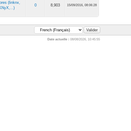
ibres (linknx,
0
8,903
15/09/2016, 08:06:28
KNyX,...)
Date actuelle :
08/08/2026, 10:45:55