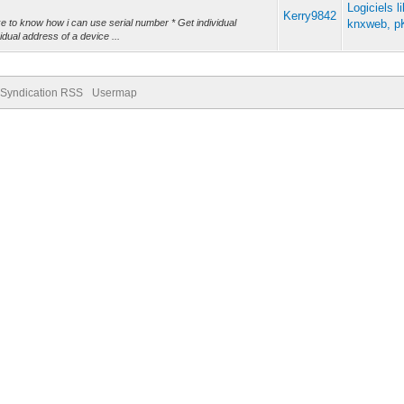
Logiciels l
Kerry9842
 to know how i can use serial number * Get individual
knxweb, p
idual address of a device ...
Syndication RSS
Usermap