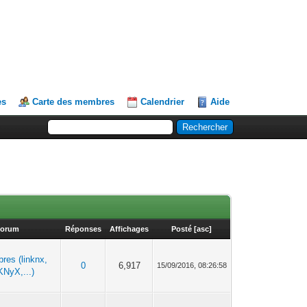
es
Carte des membres
Calendrier
Aide
orum
Réponses
Affichages
Posté
[
asc
]
ibres (linknx,
0
6,917
15/09/2016, 08:26:58
KNyX,...)