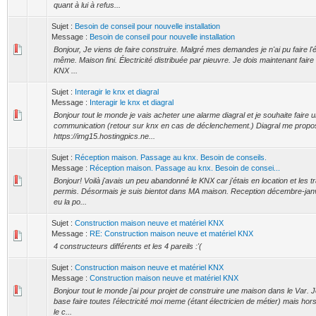
quant à lui à refus...
Sujet :
Besoin de conseil pour nouvelle installation
Message :
Besoin de conseil pour nouvelle installation
Bonjour, Je viens de faire construire. Malgré mes demandes je n'ai pu faire l'é
même. Maison fini. Électricité distribuée par pieuvre. Je dois maintenant faire 
KNX ...
Sujet :
Interagir le knx et diagral
Message :
Interagir le knx et diagral
Bonjour tout le monde je vais acheter une alarme diagral et je souhaite faire 
communication (retour sur knx en cas de déclenchement.) Diagral me propo
https://img15.hostingpics.ne...
Sujet :
Réception maison. Passage au knx. Besoin de conseils.
Message :
Réception maison. Passage au knx. Besoin de consei...
Bonjour! Voilà j'avais un peu abandonné le KNX car j'étais en location et les t
permis. Désormais je suis bientot dans MA maison. Reception décembre-janvi
eu la po...
Sujet :
Construction maison neuve et matériel KNX
Message :
RE: Construction maison neuve et matériel KNX
4 constructeurs différents et les 4 pareils :'(
Sujet :
Construction maison neuve et matériel KNX
Message :
Construction maison neuve et matériel KNX
Bonjour tout le monde j'ai pour projet de construire une maison dans le Var. J
base faire toutes l'électricité moi meme (étant électricien de métier) mais ho
le c...