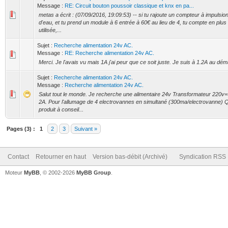
Message :
RE: Circuit bouton poussoir classique et knx en pa...
metas a écrit : (07/09/2016, 19:09:53) -- si tu rajoute un compteur à impulsion
d'eau, et tu prend un module à 6 entrée à 60€ au lieu de 4, tu compte en plus 
utilisée,...
Sujet :
Recherche alimentation 24v AC.
Message :
RE: Recherche alimentation 24v AC.
Merci. Je l'avais vu mais 1A j'ai peur que ce soit juste. Je suis à 1.2A au dém
Sujet :
Recherche alimentation 24v AC.
Message :
Recherche alimentation 24v AC.
Salut tout le monde. Je recherche une alimentaire 24v Transformateur 220v
2A. Pour l'allumage de 4 electrovannes en simultané (300ma/electrovanne) 
produit à conseil...
Pages (3) :
1
2
3
Suivant »
Contact
Retourner en haut
Version bas-débit (Archivé)
Syndication RSS
Moteur
MyBB
, © 2002-2026
MyBB Group
.