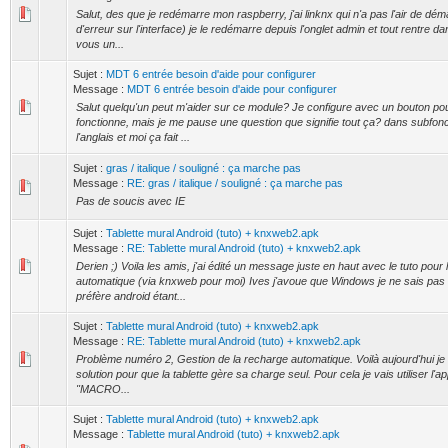
Salut, des que je redémarre mon raspberry, j'ai linknx qui n'a pas l'air de d
d'erreur sur l'interface) je le redémarre depuis l'onglet admin et tout rentre da
vous un...
Sujet :
MDT 6 entrée besoin d'aide pour configurer
Message :
MDT 6 entrée besoin d'aide pour configurer
Salut quelqu'un peut m'aider sur ce module? Je configure avec un bouton pou
fonctionne, mais je me pause une question que signifie tout ça? dans subfonc
l'anglais et moi ça fait ...
Sujet :
gras / italique / souligné : ça marche pas
Message :
RE: gras / italique / souligné : ça marche pas
Pas de soucis avec IE
Sujet :
Tablette mural Android (tuto) + knxweb2.apk
Message :
RE: Tablette mural Android (tuto) + knxweb2.apk
Derien ;) Voila les amis, j'ai édité un message juste en haut avec le tuto pour
automatique (via knxweb pour moi) Ives j'avoue que Windows je ne sais pas du
préfère android étant...
Sujet :
Tablette mural Android (tuto) + knxweb2.apk
Message :
RE: Tablette mural Android (tuto) + knxweb2.apk
Problème numéro 2, Gestion de la recharge automatique. Voilà aujourd'hui j
solution pour que la tablette gère sa charge seul. Pour cela je vais utiliser l'ap
"MACRO...
Sujet :
Tablette mural Android (tuto) + knxweb2.apk
Message :
Tablette mural Android (tuto) + knxweb2.apk