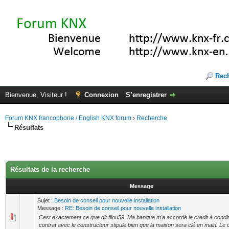
Rec
Bienvenue, Visiteur !
Connexion
S’enregistrer
Forum KNX francophone / English KNX forum
›
Recherche
Résultats
Résultats de la recherche
Message
Sujet :
Besoin de conseil pour nouvelle installation
Message :
RE: Besoin de conseil pour nouvelle installation
Cest exactement ce que dit filou59. Ma banque m'a accordé le credit à condit
contrat avec le constructeur stipule bien que la maison sera clé en main. Le