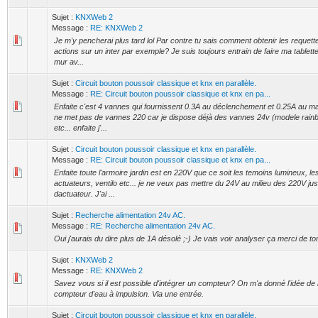
Sujet :
KNXWeb 2
Message :
RE: KNXWeb 2
Je m'y pencherai plus tard lol Par contre tu sais comment obtenir les reque
actions sur un inter par exemple? Je suis toujours entrain de faire ma tablette.
mur av...
Sujet :
Circuit bouton poussoir classique et knx en parallèle.
Message :
RE: Circuit bouton poussoir classique et knx en pa...
Enfaite c'est 4 vannes qui fournissent 0.3A au déclenchement et 0.25A au mai
ne met pas de vannes 220 car je dispose déjà des vannes 24v (modele rainbi
etc... enfaite j'...
Sujet :
Circuit bouton poussoir classique et knx en parallèle.
Message :
RE: Circuit bouton poussoir classique et knx en pa...
Enfaite toute l'armoire jardin est en 220V que ce soit les temoins lumineux, le
actuateurs, ventilo etc... je ne veux pas mettre du 24V au milieu des 220V jus
dactuateur. J'ai ...
Sujet :
Recherche alimentation 24v AC.
Message :
RE: Recherche alimentation 24v AC.
Oui j'aurais du dire plus de 1A désolé ;-) Je vais voir analyser ça merci de to
Sujet :
KNXWeb 2
Message :
RE: KNXWeb 2
Savez vous si il est possible d'intégrer un compteur? On m'a donné l'idée de
compteur d'eau à impulsion. Via une entrée.
Sujet :
Circuit bouton poussoir classique et knx en parallèle.