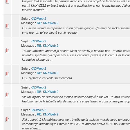
Bonjour tout le monde! Je partage avec vous mon projet de tablette mural a
part à KNXWEB2 exécuté grâce à une application et non le navigateur. J'ai o
tablette d'entrée...
Sujet :
KNXWeb 2
Message :
RE: KNXWeb 2
Oui j'avais trouvé la réponse sur ton groupe google. Ça marche nickel même
sms (sur un tel connecté sur le reseau.)
Sujet :
KNXWeb 2
Message :
RE: KNXWeb 2
Toutes tablettes android je pense. Mais pr wm10 je ne sais pas. Je suis entr
un autre systeme qui reposerai sur les capteurs plutôt que la cam. Car la c
lorsqu'on allume ou ...
Sujet :
KNXWeb 2
Message :
RE: KNXWeb 2
Oui. Systeme en veille sauf camera
Sujet :
KNXWeb 2
Message :
RE: KNXWeb 2
Via un logiciel de surveillance motion detector couplé a tasker. Je suis entrai
l'autonomie de la tablette afin de savoir si ce système ne consomme pas trop
Sujet :
KNXWeb 2
Message :
RE: KNXWeb 2
J'ai trouvé!! :) Ma tablette avance, réveille de la tablette murale avec un cou
et recharge automatique Envoie d'un GET quand elle arrive à 9% pour mettr
prise et env...