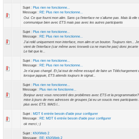
Sujet :
Plus rien ne fonctionne...
Message :
RE: Plus rien ne fonctionne...
Oui. Ce que fourni mon alim. Sans ça l'interface ne s'allume pas. Mais là elle 
communique bien avec ETS mais pas avec les autres participants
Sujet :
Plus rien ne fonctionne...
Message :
RE: Plus rien ne fonctionne...
J'ai relié uniquement mon interface, mon alim et un bouton. Toujours rien... 
vient de l'interface (car même avec knxweb ca ne marche pas) donc jecarte
Le fait que le...
Sujet :
Plus rien ne fonctionne...
Message :
RE: Plus rien ne fonctionne...
Je n'ai pas changé. Et j'ai tout de même essayé de faire un Téléchargement 
lorsque jappuie, ETS attends toujours le signal...
Sujet :
Plus rien ne fonctionne...
Message :
Plus rien ne fonctionne...
Bonjour avez vous rencontré des problèmes avec ETS et la programmation? V
mise à jours de mes adresses de groupes j'ai eu un soucis mes participant
plus avec ETS. MAIS l...
Sujet :
MDT 6 entrée besoin d'aide pour configurer
Message :
RE: MDT 6 entrée besoin d'aide pour configurer
ok merci ;-)
Sujet :
KNXWeb 2
Message :
RE: KNXWeb 2