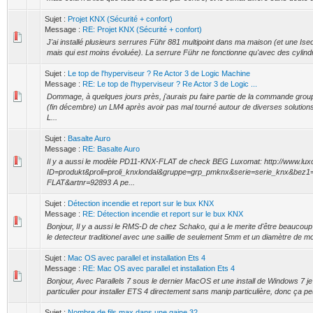
Sujet :
Projet KNX (Sécurité + confort)
Message :
RE: Projet KNX (Sécurité + confort)
J'ai installé plusieurs serrures Führ 881 multipoint dans ma maison (et une Ise
mais qui est moins évoluée). La serrure Führ ne fonctionne qu'avec des cylindr
Sujet :
Le top de l'hyperviseur ? Re Actor 3 de Logic Machine
Message :
RE: Le top de l'hyperviseur ? Re Actor 3 de Logic ...
Dommage, à quelques jours près, j'aurais pu faire partie de la commande grou
(fin décembre) un LM4 après avoir pas mal tourné autour de diverses solutio
L...
Sujet :
Basalte Auro
Message :
RE: Basalte Auro
Il y a aussi le modèle PD11-KNX-FLAT de check BEG Luxomat: http://www.lux
ID=produkt&proli=proli_knxlondal&gruppe=grp_pmknx&serie=serie_knx&bez
FLAT&artnr=92893 A pe...
Sujet :
Détection incendie et report sur le bux KNX
Message :
RE: Détection incendie et report sur le bux KNX
Bonjour, Il y a aussi le RMS-D de chez Schako, qui a le merite d'être beaucou
le detecteur traditionel avec une saillie de seulement 5mm et un diamètre de moi
Sujet :
Mac OS avec parallel et installation Ets 4
Message :
RE: Mac OS avec parallel et installation Ets 4
Bonjour, Avec Parallels 7 sous le dernier MacOS et une install de Windows 7 je
particulier pour installer ETS 4 directement sans manip particulière, donc ça peu
Sujet :
Nombre de fils max dans une gaine 32