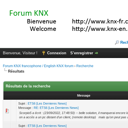
Rec
Bienvenue, Visiteur !
Connexion
S’enregistrer
Forum KNX francophone / English KNX forum
›
Recherche
Résultats
Résultats de la recherche
Message
Sujet :
ETS6 [Les Dernieres News]
Message :
RE: ETS6 [Les Dernieres News]
Scorpio5 a écrit : (23/09/2022, 17:48:50) -- belle solution, il manquerai encore l
on a accès a un pc distant d'un client, (remote desktop) mais qu'on peut pas 
Sujet :
ETS6 [Les Dernieres News]