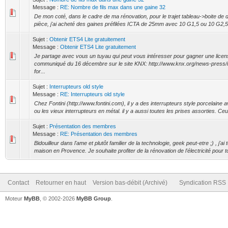
Message :
RE: Nombre de fils max dans une gaine 32
De mon coté, dans le cadre de ma rénovation, pour le trajet tableau->boite de
pièce, j'ai acheté des gaines préfilées ICTA de 25mm avec 10 G1,5 ou 10 G2,5, a
Sujet :
Obtenir ETS4 Lite gratuitement
Message :
Obtenir ETS4 Lite gratuitement
Je partage avec vous un tuyau qui peut vous intéresser pour gagner une license
communiqué du 16 décembre sur le site KNX: http://www.knx.org/news-press/
for...
Sujet :
Interrupteurs old style
Message :
RE: Interrupteurs old style
Chez Fontini (http://www.fontini.com), il y a des interrupteurs style porcelain
ou les vieux interrupteurs en métal. il y a aussi toutes les prises assorties. Ceu
Sujet :
Présentation des membres
Message :
RE: Présentation des membres
Bidouilleur dans l'ame et plutôt familier de la technologie, geek peut-etre ;) , j'ai
maison en Provence. Je souhaite profiter de la rénovation de l'électricité pour t
Contact
Retourner en haut
Version bas-débit (Archivé)
Syndication RSS
Moteur
MyBB
, © 2002-2026
MyBB Group
.