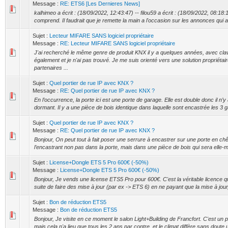
Message :
RE: ETS6 [Les Dernieres News]
kalhimeo a écrit : (18/09/2022, 12:43:47) -- filou59 a écrit : (18/09/2022, 08:18:1
comprend. Il faudrait que je remette la main a l'occasion sur les annonces qui ava
Sujet :
Lecteur MIFARE SANS logiciel propriétaire
Message :
RE: Lecteur MIFARE SANS logiciel propriétaire
J'ai recherché le même genre de produit KNX il y a quelques années, avec cla
également et je n'ai pas trouvé. Je me suis orienté vers une solution propriétai
partenaires ...
Sujet :
Quel portier de rue IP avec KNX ?
Message :
RE: Quel portier de rue IP avec KNX ?
En l’occurrence, la porte ici est une porte de garage. Elle est double donc il n’
dormant. Il y a une pièce de bois identique dans laquelle sont encastrée les 3 gâ
Sujet :
Quel portier de rue IP avec KNX ?
Message :
RE: Quel portier de rue IP avec KNX ?
Bonjour, On peut tout à fait poser une serrure à encastrer sur une porte en ch
l’encastrant non pas dans la porte, mais dans une pièce de bois qui sera elle-
Sujet :
License+Dongle ETS 5 Pro 600€ (-50%)
Message :
License+Dongle ETS 5 Pro 600€ (-50%)
Bonjour, Je vends une license ETS5 Pro pour 600€. C'est la véritable licence q
suite de faire des mise à jour (par ex -> ETS 6) en ne payant que la mise à jour,
Sujet :
Bon de réduction ETS5
Message :
Bon de réduction ETS5
Bonjour, Je visite en ce moment le salon Light+Building de Francfort. C'est u
mais cela n'a lieu que tous les 2 ans par contre, et le climat diffère sans doute u