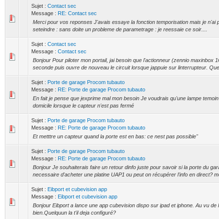
Sujet :
Contact sec
Message :
RE: Contact sec
Merci pour vos reponses J'avais essaye la fonction temporisation mais je n'ai p
seteindre : sans doite un probleme de parametrage : je reessaie ce soir....
Sujet :
Contact sec
Message :
Contact sec
Bonjour Pour piloter mon portail, jai besoin que l'actionneur (zennio maxinbox 1
seconde puis ouvre de nouveau le circuit lorsque jappuie sur linterrupteur. Que
Sujet :
Porte de garage Procom tubauto
Message :
RE: Porte de garage Procom tubauto
En fait je pense que jexprime mal mon besoin Je voudrais qu'une lampe temoin
domicile lorsque le capteur n'est pas fermé
Sujet :
Porte de garage Procom tubauto
Message :
RE: Porte de garage Procom tubauto
Et metttre un capteur quand la porte est en bas: ce nest pas possible"
Sujet :
Porte de garage Procom tubauto
Message :
RE: Porte de garage Procom tubauto
Bonjour Je souhaiterais faire un retour dinfo juste pour savoir si la porte du gar
necessaire d'acheter une platine UAP1 ou peut on récupérer l'info en direct? m
Sujet :
Eibport et cubevision app
Message :
Eibport et cubevision app
Bonjour Eibport a lance une app cubevision dispo sur ipad et iphone. Au vu de la
bien.Quelquun la t'il deja configuré?