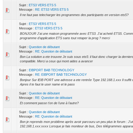
Sujet :
ETS3 VERS ETS 5
Message :
RE: ETS3 VERS ETS 5
Il ne faut pas telecharger les programmes des participants en version ets5?
Sujet :
ETS3 VERS ETS 5
Message :
ETS3 VERS ETS 5
BONJOUR J'ai une maison programmée avec ETS3. J'ai acheté ETS5. Commen
programme d'application ETS sans tout retaper la prog ? merci
Sujet :
Question de débutant
Message :
RE: Question de débutant
Bon La solution a ete trouvee Je suis sous ets5: il faut donc charger la dernier
compatible. Merci a ceux qui mont aides a avancer
Sujet :
EIBPORT BAB TECHNOLOGY
Message :
RE: EIBPORT BAB TECHNOLOGY
Bonjour Sur lEIB PORT une adresse a ete rentrée Type 192.168.1.xxx Il suffit 
Apres il te faut le user name et le pass
Sujet :
Question de débutant
Message :
RE: Question de débutant
Et comment passe t'on de l'une à l'autre?
Sujet :
Question de débutant
Message :
RE: Question de débutant
Bon je reprends mon problème après avoir parcouru un peu plus le forum : J'util
192.168.1.xxx:xxxx Lorsque je fais moniteur de bus, Des télégrammes apparaiss