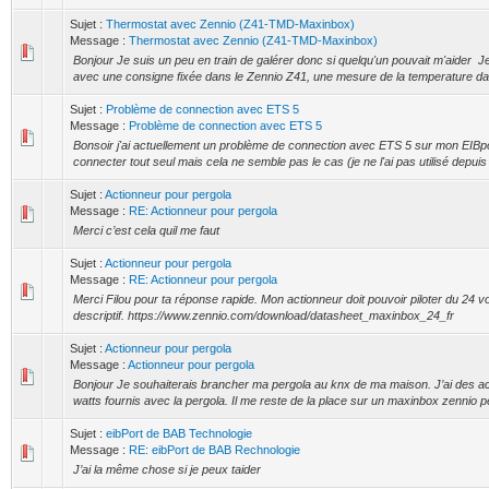
Sujet :
Thermostat avec Zennio (Z41-TMD-Maxinbox)
Message :
Thermostat avec Zennio (Z41-TMD-Maxinbox)
Bonjour Je suis un peu en train de galérer donc si quelqu'un pouvait m'aider J
avec une consigne fixée dans le Zennio Z41, une mesure de la temperature da
Sujet :
Problème de connection avec ETS 5
Message :
Problème de connection avec ETS 5
Bonsoir j'ai actuellement un problème de connection avec ETS 5 sur mon EIBport
connecter tout seul mais cela ne semble pas le cas (je ne l'ai pas utilisé depuis 
Sujet :
Actionneur pour pergola
Message :
RE: Actionneur pour pergola
Merci c’est cela quil me faut
Sujet :
Actionneur pour pergola
Message :
RE: Actionneur pour pergola
Merci Filou pour ta réponse rapide. Mon actionneur doit pouvoir piloter du 24 
descriptif. https://www.zennio.com/download/datasheet_maxinbox_24_fr
Sujet :
Actionneur pour pergola
Message :
Actionneur pour pergola
Bonjour Je souhaiterais brancher ma pergola au knx de ma maison. J’ai des act
watts fournis avec la pergola. Il me reste de la place sur un maxinbox zennio p
Sujet :
eibPort de BAB Technologie
Message :
RE: eibPort de BAB Rechnologie
J’ai la même chose si je peux taider