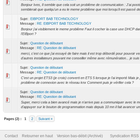
Bonjour Ives, Il semble que cela soit un problème de communication : J'ai posté 
semblerait que quelqu'un a eu le meme problème que moi lorsqu'il est passé de 
Sujet :
EIBPORT BAB TECHNOLOGY
Message :
RE: EIBPORT BAB TECHNOLOGY
Bonjour j'ai visiblement le meme problème Faut il cocher la case use DHCP da
l'EIBport ?
Sujet :
Question de débutant
Message :
RE: Question de débutant
merci, c'est ce que j'ai essayé de faire mais il est trop débordé pour pouvoir ve
d'autres installateurs pouvant me conseiller même avec rémunération... je suis 
Sujet :
Question de débutant
Message :
RE: Question de débutant
C'est un projet ETS3 (je crois) converti en ETS 5 lorsque je l'ai importé Mais je
problème de connexion avec le réseau knx Comment puis je vérifier cela ?
Sujet :
Question de débutant
Message :
RE: Question de débutant
Super, merci cela a bien avancé mais je n'arrive pas a communiquer avec le m
d'appuyer sur le bouton de programmation mais depuis 10 mn il fait avancer une
Pages (2) :
1
2
Suivant »
Contact
Retourner en haut
Version bas-débit (Archivé)
Syndication RSS