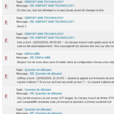
Sujet :
EIBPORT BAB TECHNOLOGY
Message :
RE: EIBPORT BAB TECHNOLOGY
En tout cas, tout est identique a ce que j'avais avant de changer la box
Sujet :
EIBPORT BAB TECHNOLOGY
Message :
RE: EIBPORT BAB TECHNOLOGY
Aussi :)
Sujet :
EIBPORT BAB TECHNOLOGY
Message :
RE: EIBPORT BAB TECHNOLOGY
Ives a écrit : (22/02/2016, 09:03:04) -- Je n'ai pas trouvé cette option avec la
cela se fait automatiquement : free sauvegarde les donnes des box sur des ser
Sujet :
EibPort ABB
Message :
RE: EibPort ABB
Bonjour l'un de vous deux peut il m'aider dans la configuration réseau sous eib
Sujet :
Question de débutant
Message :
RE: Question de débutant
Joffrey a écrit : (22/02/2016, 11:15:47) -- Quand tu appuie sur le bouton de p
voyant s'allume ? Tu es sur qu'il est raccordé au bus ? -- Le voyant s'allume bi
Sujet :
Question de débutant
Message :
RE: Question de débutant
Oui, j'ai fait essai et j ai une erreur (CF image) Je n'ai pas trouvé de fichier ET5
une comptabilité montante mais j'ai envoyé la question à Zennio vendredi soir
Sujet :
Question de débutant
Message :
RE: Question de débutant