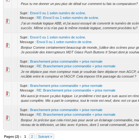
Peux tu me donner un peu plus de détail sur comment tu fais ta comparaison?
Sujet :
Envoi 0 ou 1 selon numéro de scène.
Message :
RE: Envoi 0 ou 1 selon numéro de scène.
J'ai un module logique ABB, et j'ai aussi essayé de convertir le numéro de scè
succès. Même si tu n'as pas le même module logique, comment procèdes tu?
Sujet :
Envoi 0 ou 1 selon numéro de scène.
Message :
Envoi 0 ou 1 selon numéro de scène.
Bonjour Comme certainement beaucoup de monde, j'utilise des scènes pour 
Je possède des interrupteurs MDT Glass Push Buttons II Smart.dont je souhaite
Sujet :
Branchement prise commandée + prise normale
Message :
RE: Branchement prise commandée + prise normale
Je ne déplace pas mon compteur mais je voudrais faire déplacer mon AGCP, d
recâble entre le compteur et l'AGCP. Cela impose t'il le passage du consuel ?
Sujet :
Branchement prise commandée + prise normale
Message :
RE: Branchement prise commandée + prise normale
Moi aussi je trouve ça plus logique. Le problème c'est que je suis aussi en rén
quasi complète. Mis a part le compteur, tout le reste est neuf, donc est ce que l
Sujet :
Branchement prise commandée + prise normale
Message :
RE: Branchement prise commandée + prise normale
Bonjour Je précise que cela n'est pas pour avoir un éclairage commandée, ma
niveau de la télévision, un bloc avec 4 prises, dont 1 serait commandé, pour br
Pages (2) :
1
2
Suivant »