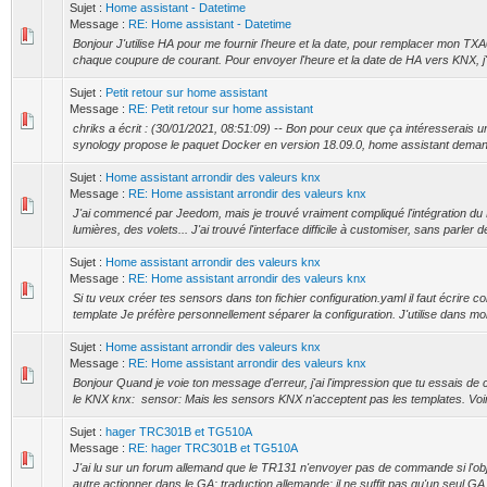
Sujet :
Home assistant - Datetime
Message :
RE: Home assistant - Datetime
Bonjour J'utilise HA pour me fournir l'heure et la date, pour remplacer mon TXA0
chaque coupure de courant. Pour envoyer l'heure et la date de HA vers KNX, j'a
Sujet :
Petit retour sur home assistant
Message :
RE: Petit retour sur home assistant
chriks a écrit : (30/01/2021, 08:51:09) -- Bon pour ceux que ça intéresserais un
synology propose le paquet Docker en version 18.09.0, home assistant deman
Sujet :
Home assistant arrondir des valeurs knx
Message :
RE: Home assistant arrondir des valeurs knx
J'ai commencé par Jeedom, mais je trouvé vraiment compliqué l'intégration du
lumières, des volets... J'ai trouvé l'interface difficile à customiser, sans parler de
Sujet :
Home assistant arrondir des valeurs knx
Message :
RE: Home assistant arrondir des valeurs knx
Si tu veux créer tes sensors dans ton fichier configuration.yaml il faut écrire 
template Je préfère personnellement séparer la configuration. J'utilise dans mon 
Sujet :
Home assistant arrondir des valeurs knx
Message :
RE: Home assistant arrondir des valeurs knx
Bonjour Quand je voie ton message d'erreur, j'ai l'impression que tu essais de
le KNX knx: sensor: Mais les sensors KNX n'acceptent pas les templates. Voir 
Sujet :
hager TRC301B et TG510A
Message :
RE: hager TRC301B et TG510A
J'ai lu sur un forum allemand que le TR131 n'envoyer pas de commande si l'obj
autre actionner dans le GA: traduction allemande: il ne suffit pas qu'un seul GA s