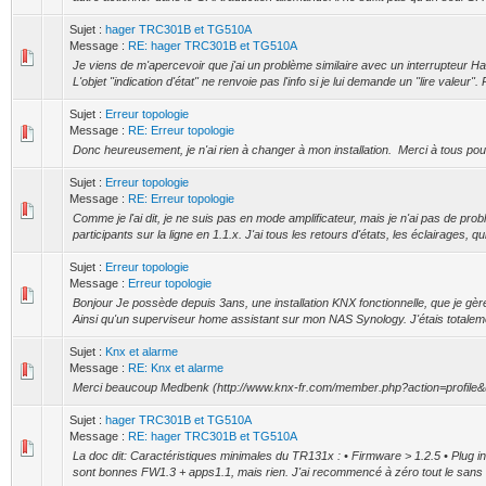
Sujet :
hager TRC301B et TG510A
Message :
RE: hager TRC301B et TG510A
Je viens de m'apercevoir que j'ai un problème similaire avec un interrupteur 
L'objet "indication d'état" ne renvoie pas l'info si je lui demande un "lire valeur". 
Sujet :
Erreur topologie
Message :
RE: Erreur topologie
Donc heureusement, je n'ai rien à changer à mon installation. Merci à tous po
Sujet :
Erreur topologie
Message :
RE: Erreur topologie
Comme je l'ai dit, je ne suis pas en mode amplificateur, mais je n'ai pas de p
participants sur la ligne en 1.1.x. J'ai tous les retours d'états, les éclairages, qui
Sujet :
Erreur topologie
Message :
Erreur topologie
Bonjour Je possède depuis 3ans, une installation KNX fonctionnelle, que je gèr
Ainsi qu'un superviseur home assistant sur mon NAS Synology. J'étais totaleme
Sujet :
Knx et alarme
Message :
RE: Knx et alarme
Merci beaucoup Medbenk (http://www.knx-fr.com/member.php?action=profile&
Sujet :
hager TRC301B et TG510A
Message :
RE: hager TRC301B et TG510A
La doc dit: Caractéristiques minimales du TR131x : • Firmware > 1.2.5 • Plug i
sont bonnes FW1.3 + apps1.1, mais rien. J'ai recommencé à zéro tout le sans fil