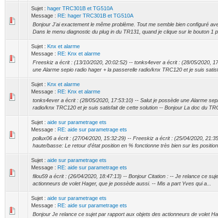
Sujet :
hager TRC301B et TG510A
Message :
RE: hager TRC301B et TG510A
Bonjour J'ai exactement le même problème. Tout me semble bien configuré a
Dans le menu diagnostic du plug in du TR131, quand je clique sur le bouton 1 pou
Sujet :
Knx et alarme
Message :
RE: Knx et alarme
Freeskiz a écrit : (13/10/2020, 20:02:52) -- tonks4ever a écrit : (28/05/2020, 1
une Alarme sepio radio hager + la passerelle radio/knx TRC120 et je suis satisfa
Sujet :
Knx et alarme
Message :
RE: Knx et alarme
tonks4ever a écrit : (28/05/2020, 17:53:10) -- Salut je possède une Alarme sepi
radio/knx TRC120 et je suis satisfait de cette solution -- Bonjour La doc du TRC
Sujet :
aide sur parametrage ets
Message :
RE: aide sur parametrage ets
pollux06 a écrit : (27/04/2020, 15:32:29) -- Freeskiz a écrit : (25/04/2020, 21:35:3
haute/basse: Le retour d'état position en % fonctionne très bien sur les position
Sujet :
aide sur parametrage ets
Message :
RE: aide sur parametrage ets
filou59 a écrit : (26/04/2020, 18:47:13) -- Bonjour Citation : -- Je relance ce su
actionneurs de volet Hager, que je possède aussi. -- Mis a part Yves qui a...
Sujet :
aide sur parametrage ets
Message :
RE: aide sur parametrage ets
Bonjour Je relance ce sujet par rapport aux objets des actionneurs de volet Ha