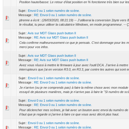
Position haute/basse: Le retour d'état position en % fonctionne très bien sur les
Sujet :
Envoi 0 ou 1 selon numéro de scène.
Message :
RE: Envoi 0 ou 1 selon numéro de scène.
jdrenne a écrit : (26/03/2020, 08:21:19) -- J'utiliserai la conversion 1byte vers 8 
le résultat, tu peux utiliser la calculatrice Windows, en mode programmeur. -- Ç.
Sujet :
Avis sur MDT Glass push button II
Message :
RE: Avis sur MDT Glass push button II
Cela confirme malheureusement ce que je pensais. C'est dommage pour les mis
merci pour vos infos.
Sujet :
Avis sur MDT Glass push button II
Message :
RE: Avis sur MDT Glass push button II
Avez vous réussi à mettre le firmware à jour avec l'outil DCA. J'arrive à mettr
interrupteurs que j'ai en version R3.0, en R3.3, par contre les autres qui sont 
Sujet :
Envoi 0 ou 1 selon numéro de scène.
Message :
RE: Envoi 0 ou 1 selon numéro de scène.
Je n'arrive (ou je ne comprends pas) à faire la même chose avec mon module 
essayé de plusieurs manières, mais je n'arrive pas à faire le "SI numéro de scè
Sujet :
Envoi 0 ou 1 selon numéro de scène.
Message :
RE: Envoi 0 ou 1 selon numéro de scène.
Pour déclencher mes scènes, je fait avec un bouton avec envoi du numéro de 
il faut que je regarde si j'arrive à faire ce que vous avez décrit plus haut.
Sujet :
Envoi 0 ou 1 selon numéro de scène.
Message :
RE: Envoi 0 ou 1 selon numéro de scène.