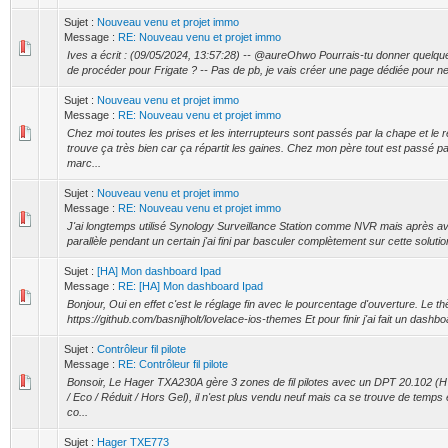
Sujet :
Nouveau venu et projet immo
Message :
RE: Nouveau venu et projet immo
Ives a écrit : (09/05/2024, 13:57:28) -- @aureOhwo Pourrais-tu donner quelque
de procéder pour Frigate ? -- Pas de pb, je vais créer une page dédiée pour ne p
Sujet :
Nouveau venu et projet immo
Message :
RE: Nouveau venu et projet immo
Chez moi toutes les prises et les interrupteurs sont passés par la chape et le r
trouve ça très bien car ça répartit les gaines. Chez mon père tout est passé pa
marc...
Sujet :
Nouveau venu et projet immo
Message :
RE: Nouveau venu et projet immo
J'ai longtemps utilisé Synology Surveillance Station comme NVR mais après avo
parallèle pendant un certain j'ai fini par basculer complètement sur cette soluti
Sujet :
[HA] Mon dashboard Ipad
Message :
RE: [HA] Mon dashboard Ipad
Bonjour, Oui en effet c'est le réglage fin avec le pourcentage d'ouverture. Le thè
https://github.com/basnijholt/lovelace-ios-themes Et pour finir j'ai fait un dashbo
Sujet :
Contrôleur fil pilote
Message :
RE: Contrôleur fil pilote
Bonsoir, Le Hager TXA230A gère 3 zones de fil pilotes avec un DPT 20.102 (
/ Eco / Réduit / Hors Gel), il n'est plus vendu neuf mais ca se trouve de temps
co...
Sujet :
Hager TXE773