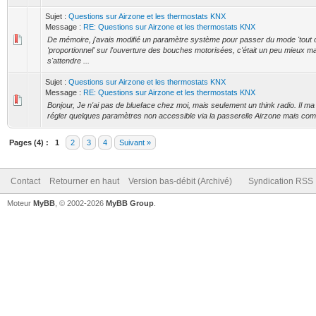
Sujet :
Questions sur Airzone et les thermostats KNX
Message :
RE: Questions sur Airzone et les thermostats KNX
De mémoire, j'avais modifié un paramètre système pour passer du mode 'tout 
'proportionnel' sur l'ouverture des bouches motorisées, c'était un peu mieux mai
s'attendre ...
Sujet :
Questions sur Airzone et les thermostats KNX
Message :
RE: Questions sur Airzone et les thermostats KNX
Bonjour, Je n'ai pas de blueface chez moi, mais seulement un think radio. Il ma
régler quelques paramètres non accessible via la passerelle Airzone mais comme j
Pages (4) :
1
2
3
4
Suivant »
Contact
Retourner en haut
Version bas-débit (Archivé)
Syndication RSS
Moteur
MyBB
, © 2002-2026
MyBB Group
.