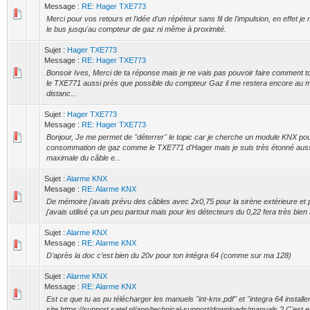
Message :
RE: Hager TXE773
Merci pour vos retours et l'idée d'un répéteur sans fil de l'impulsion, en effet 
le bus jusqu'au compteur de gaz ni même à proximité.
Sujet :
Hager TXE773
Message :
RE: Hager TXE773
Bonsoir Ives, Merci de ta réponse mais je ne vais pas pouvoir faire comment t
le TXE771 aussi près que possible du compteur Gaz il me restera encore au 
distanc...
Sujet :
Hager TXE773
Message :
RE: Hager TXE773
Bonjour, Je me permet de "déterrer" le topic car je cherche un module KNX p
consommation de gaz comme le TXE771 d'Hager mais je suis très étonné aussi
maximale du câble e...
Sujet :
Alarme KNX
Message :
RE: Alarme KNX
De mémoire j'avais prévu des câbles avec 2x0,75 pour la sirène extérieure et
j'avais utilisé ça un peu partout mais pour les détecteurs du 0,22 fera très bien l'
Sujet :
Alarme KNX
Message :
RE: Alarme KNX
D’après la doc c’est bien du 20v pour ton intégra 64 (comme sur ma 128)
Sujet :
Alarme KNX
Message :
RE: Alarme KNX
Est ce que tu as pu télécharger les manuels "int-knx.pdf" et "integra 64 install
site https://support.satel.pl/app/technical-support/downloads/manuals ? C'est en