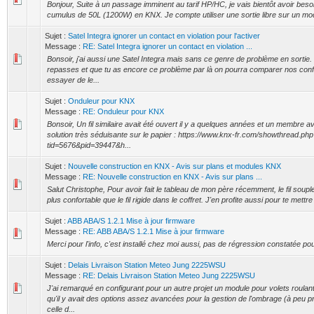
Bonjour, Suite à un passage imminent au tarif HP/HC, je vais bientôt avoir besoin
cumulus de 50L (1200W) en KNX. Je compte utiliser une sortie libre sur un mo
Sujet :
Satel Integra ignorer un contact en violation pour l'activer
Message :
RE: Satel Integra ignorer un contact en violation ...
Bonsoir, j'ai aussi une Satel Integra mais sans ce genre de problème en sortie. r
repasses et que tu as encore ce problème par là on pourra comparer nos conf
essayer de le...
Sujet :
Onduleur pour KNX
Message :
RE: Onduleur pour KNX
Bonsoir, Un fil similaire avait été ouvert il y a quelques années et un membre ava
solution très séduisante sur le papier : https://www.knx-fr.com/showthread.ph
tid=5676&pid=39447&h...
Sujet :
Nouvelle construction en KNX - Avis sur plans et modules KNX
Message :
RE: Nouvelle construction en KNX - Avis sur plans ...
Salut Christophe, Pour avoir fait le tableau de mon père récemment, le fil soup
plus confortable que le fil rigide dans le coffret. J'en profite aussi pour te mettre
Sujet :
ABB ABA/S 1.2.1 Mise à jour firmware
Message :
RE: ABB ABA/S 1.2.1 Mise à jour firmware
Merci pour l'info, c'est installé chez moi aussi, pas de régression constatée pour 
Sujet :
Delais Livraison Station Meteo Jung 2225WSU
Message :
RE: Delais Livraison Station Meteo Jung 2225WSU
J'ai remarqué en configurant pour un autre projet un module pour volets roul
qu'il y avait des options assez avancées pour la gestion de l'ombrage (à peu p
celle d...