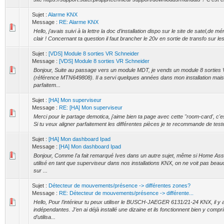
Sujet :
Alarme KNX
Message :
RE: Alarme KNX
Hello, j’avais suivi à la lettre la doc d’installation dispo sur le site de satel,de m
clair ! Concernant ta question il faut brancher le 20v en sortie de transfo sur les
Sujet :
[VDS] Module 8 sorties VR Schneider
Message :
[VDS] Module 8 sorties VR Schneider
Bonjour, Suite au passage vers un module MDT, je vends un module 8 sorties 
(référence MTN649808). Il a servi quelques années dans mon installation mais
parfaitem...
Sujet :
[HA] Mon superviseur
Message :
RE: [HA] Mon superviseur
Merci pour le partage demotica, j'aime bien ta page avec cette "room-card', c'est 
Si tu veux aligner parfaitement les différentes pièces je te recommande de teste
Sujet :
[HA] Mon dashboard Ipad
Message :
[HA] Mon dashboard Ipad
Bonjour, Comme l'a fait remarqué Ives dans un autre sujet, même si Home Assi
utilisé en tant que superviseur dans nos installations KNX, on ne voit pas be
sur ...
Sujet :
Détecteur de mouvements/présence -> différentes zones?
Message :
RE: Détecteur de mouvements/présence -> différente...
Hello, Pour l’intérieur tu peux utiliser le BUSCH-JAEGER 6131/21-24 KNX, il y
indépendantes. J’en ai déjà installé une dizaine et ils fonctionnent bien y compr
d’utilisa...