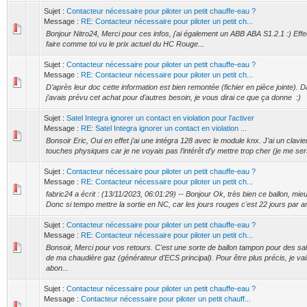
Sujet :
Contacteur nécessaire pour piloter un petit chauffe-eau ?
Message :
RE: Contacteur nécessaire pour piloter un petit ch...
Bonjour Nitro24, Merci pour ces infos, j'ai également un ABB ABA S1.2.1 :) Effe
faire comme toi vu le prix actuel du HC Rouge...
Sujet :
Contacteur nécessaire pour piloter un petit chauffe-eau ?
Message :
RE: Contacteur nécessaire pour piloter un petit ch...
D’après leur doc cette information est bien remontée (fichier en pièce jointe). 
j’avais prévu cet achat pour d’autres besoin, je vous dirai ce que ça donne :)
Sujet :
Satel Integra ignorer un contact en violation pour l'activer
Message :
RE: Satel Integra ignorer un contact en violation ...
Bonsoir Eric, Oui en effet j’ai une intégra 128 avec le module knx. J’ai un clavi
touches physiques car je ne voyais pas l’intérêt d’y mettre trop cher (je me ser
Sujet :
Contacteur nécessaire pour piloter un petit chauffe-eau ?
Message :
RE: Contacteur nécessaire pour piloter un petit ch...
fabric24 a écrit : (13/11/2023, 06:01:29) -- Bonjour Ok, très bien ce ballon, mi
Donc si tempo mettre la sortie en NC, car les jours rouges c'est 22 jours par 
Sujet :
Contacteur nécessaire pour piloter un petit chauffe-eau ?
Message :
RE: Contacteur nécessaire pour piloter un petit ch...
Bonsoir, Merci pour vos retours. C'est une sorte de ballon tampon pour des sal
de ma chaudière gaz (générateur d'ECS principal). Pour être plus précis, je va
abon...
Sujet :
Contacteur nécessaire pour piloter un petit chauffe-eau ?
Message :
Contacteur nécessaire pour piloter un petit chauff...