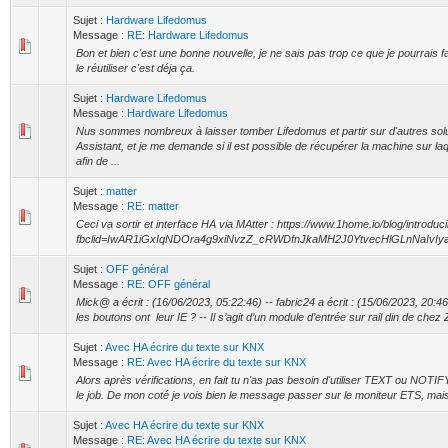
Sujet :
Hardware Lifedomus
Message :
RE: Hardware Lifedomus
Bon et bien c'est une bonne nouvelle, je ne sais pas trop ce que je pourrais f
le réutiliser c'est déja ça.
Sujet :
Hardware Lifedomus
Message :
Hardware Lifedomus
Nus sommes nombreux à laisser tomber Lifedomus et partir sur d'autres sol
Assistant, et je me demande si il est possible de récupérer la machine sur la
afin de ...
Sujet :
matter
Message :
RE: matter
Ceci va sortir et interface HA via MAtter : https://www.1home.io/blog/introd
fbclid=IwAR1iGxIqNDOra4g9xiNvzZ_cRWDfnJkaMH2J0YtvecHlGLnNaIvIy
Sujet :
OFF général
Message :
RE: OFF général
Mick@ a écrit : (16/06/2023, 05:22:46) -- fabric24 a écrit : (15/06/2023, 20:4
les boutons ont leur IE ? -- Il s’agit d’un module d’entrée sur rail din de chez 
Sujet :
Avec HA écrire du texte sur KNX
Message :
RE: Avec HA écrire du texte sur KNX
Alors après vérifications, en fait tu n'as pas besoin d'utiliser TEXT ou NOTIFY
le job. De mon coté je vois bien le message passer sur le moniteur ETS, mais i
Sujet :
Avec HA écrire du texte sur KNX
Message :
RE: Avec HA écrire du texte sur KNX