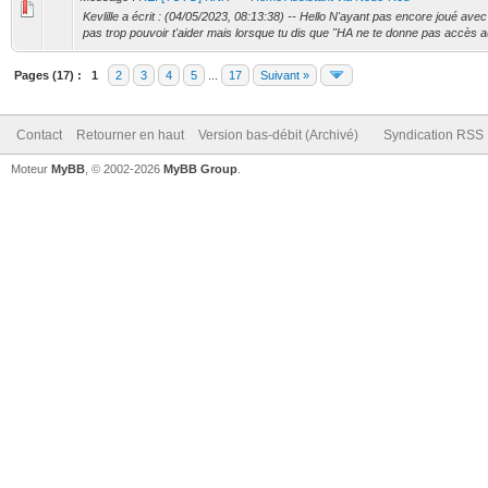
Kevlille a écrit : (04/05/2023, 08:13:38) -- Hello N'ayant pas encore joué avec
pas trop pouvoir t'aider mais lorsque tu dis que "HA ne te donne pas accès au
Pages (17) :
1
2
3
4
5
...
17
Suivant »
Contact
Retourner en haut
Version bas-débit (Archivé)
Syndication RSS
Moteur
MyBB
, © 2002-2026
MyBB Group
.