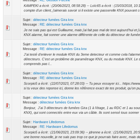
Message :
RE: Gestion Piscine
KAMPEKI a écrit : (20/06/2023, 08:58:28) -- Loïc65 a écrit : (15/03/2018, 10:1
compte d'un client, j'aimerais savoir si il existe une passerelle KNX pouvant
Sujet :
détecteur fumées Gira knx
Message :
RE: détecteur fumées Gira knx
Je ne sais pas qui est Guillaume, mais j'ai fait pas mal de test aujourd'hui et j
KNX alarme, fait sonner une alarme différente de celle du détecteur de fumées
Sujet :
détecteur fumées Gira knx
Message :
RE: détecteur fumées Gira knx
J'ai testé d'enlever le module KNX du 3eme detecteur et comme cela l'alarme
détecteurs. C'est un problème de paramétrage KNX, ou du module KNX. Le s
comprends pas l...
Sujet :
détecteur fumées Gira knx
Message :
RE: détecteur fumées Gira knx
Scorpio5 a écrit : (22/07/2023, 07:28:03) -- Tu peux essayer ici... https://ww
si tu veux des reponse ici, donne les référence exact de tes produit, qu'on pui
Sujet :
détecteur fumées Gira knx
Message :
détecteur fumées Gira knx
Bonjour, J'ai 3 détecteurs de fumées Gira (1 à l'étage, 1 au RDC et 1 au sous s
KNX), qui sont connectés entre eux via un câble. Ils sont sensé tous sonner 
Sujet :
Hardware Lifedomus
Message :
RE: Hardware Lifedomus
Scorpio5 a écrit : (21/06/2023, 23:09:36) -- jdrenne a écrit : (21/06/2023, 20:5
une bonne nouvelle, je ne sais pas trop ce que je pourrais faire avec, mais de 