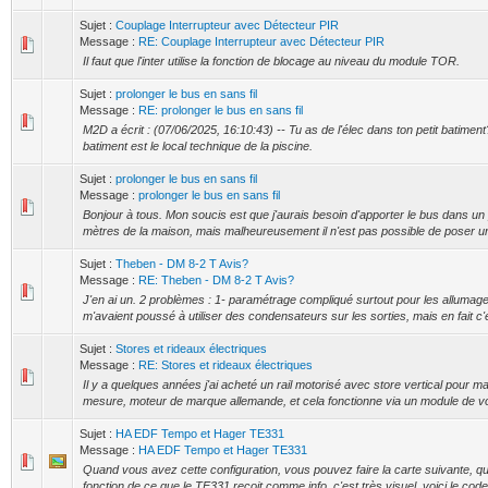
Sujet :
Couplage Interrupteur avec Détecteur PIR
Message :
RE: Couplage Interrupteur avec Détecteur PIR
Il faut que l'inter utilise la fonction de blocage au niveau du module TOR.
Sujet :
prolonger le bus en sans fil
Message :
RE: prolonger le bus en sans fil
M2D a écrit : (07/06/2025, 16:10:43) -- Tu as de l'élec dans ton petit batiment
batiment est le local technique de la piscine.
Sujet :
prolonger le bus en sans fil
Message :
prolonger le bus en sans fil
Bonjour à tous. Mon soucis est que j'aurais besoin d'apporter le bus dans un p
mètres de la maison, mais malheureusement il n'est pas possible de poser une
Sujet :
Theben - DM 8-2 T Avis?
Message :
RE: Theben - DM 8-2 T Avis?
J'en ai un. 2 problèmes : 1- paramétrage compliqué surtout pour les allumages 
m'avaient poussé à utiliser des condensateurs sur les sorties, mais en fait c'e
Sujet :
Stores et rideaux électriques
Message :
RE: Stores et rideaux électriques
Il y a quelques années j'ai acheté un rail motorisé avec store vertical pour ma
mesure, moteur de marque allemande, et cela fonctionne via un module de vol
Sujet :
HA EDF Tempo et Hager TE331
Message :
HA EDF Tempo et Hager TE331
Quand vous avez cette configuration, vous pouvez faire la carte suivante, q
fonction de ce que le TE331 reçoit comme info, c'est très visuel. voici le code que