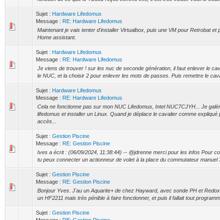
Sujet :
Hardware Lifedomus
Message :
RE: Hardware Lifedomus
Maintenant je vais tenter d'installer Virtualbox, puis une VM pour Retrobat et 
Home assistant.
Sujet :
Hardware Lifedomus
Message :
RE: Hardware Lifedomus
Je viens de trouver ! sur les nuc de seconde génération, il faut enlever le ca
le NUC, et la choisir 2 pour enlever les mots de passes. Puis remettre le cavali
Sujet :
Hardware Lifedomus
Message :
RE: Hardware Lifedomus
Cela ne fonctionne pas sur mon NUC Lifedomus, Intel NUC7CJYH... Je galère
lifedomus et installer un Linux. Quand je déplace le cavalier comme expliqué p
accès...
Sujet :
Gestion Piscine
Message :
RE: Gestion Piscine
Ives a écrit : (06/09/2024, 11:38:44) -- @jdrenne merci pour les infos Pour 
tu peux connecter un actionneur de volet à la place du commutateur manuel 3 p
Sujet :
Gestion Piscine
Message :
RE: Gestion Piscine
Bonjour Yves. J'au un Aquarite+ de chez Hayward, avec sonde PH et Redo
un HF2211 mais très pénible à faire fonctionner, et puis il fallait tout progra
Sujet :
Gestion Piscine