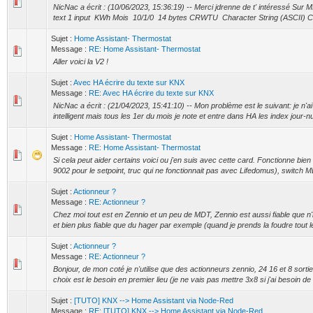
NicNac a écrit : (10/06/2023, 15:36:19) -- Merci jdrenne de t' intéressé Sur
text 1 input KWh Mois 10/1/0 14 bytes CRWTU Character String (ASCII) Ce
Sujet :
Home Assistant- Thermostat
Message :
RE: Home Assistant- Thermostat
Aller voici la V2 !
Sujet :
Avec HA écrire du texte sur KNX
Message :
RE: Avec HA écrire du texte sur KNX
NicNac a écrit : (21/04/2023, 15:41:10) -- Mon problème est le suivant: je n'
intelligent mais tous les 1er du mois je note et entre dans HA les index jour-nui
Sujet :
Home Assistant- Thermostat
Message :
RE: Home Assistant- Thermostat
Si cela peut aider certains voici ou j'en suis avec cette card. Fonctionne bien
9002 pour le setpoint, truc qui ne fonctionnait pas avec Lifedomus), switch MD
Sujet :
Actionneur ?
Message :
RE: Actionneur ?
Chez moi tout est en Zennio et un peu de MDT, Zennio est aussi fiable que n
et bien plus fiable que du hager par exemple (quand je prends la foudre tout l
Sujet :
Actionneur ?
Message :
RE: Actionneur ?
Bonjour, de mon coté je n'utilise que des actionneurs zennio, 24 16 et 8 sort
choix est le besoin en premier lieu (je ne vais pas mettre 3x8 si j'ai besoin de 2
Sujet :
[TUTO] KNX --> Home Assistant via Node-Red
Message :
RE: [TUTO] KNX --> Home Assistant via Node-Red