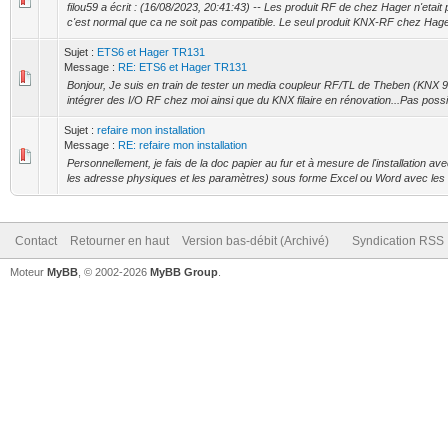
filou59 a écrit : (16/08/2023, 20:41:43) -- Les produit RF de chez Hager n'etai
c'est normal que ca ne soit pas compatible. Le seul produit KNX-RF chez Hager
Sujet :
ETS6 et Hager TR131
Message :
RE: ETS6 et Hager TR131
Bonjour, Je suis en train de tester un media coupleur RF/TL de Theben (KNX 9
intégrer des I/O RF chez moi ainsi que du KNX filaire en rénovation...Pas poss
Sujet :
refaire mon installation
Message :
RE: refaire mon installation
Personnellement, je fais de la doc papier au fur et à mesure de l'installation av
les adresse physiques et les paramètres) sous forme Excel ou Word avec les 
Contact
Retourner en haut
Version bas-débit (Archivé)
Syndication RSS
Moteur
MyBB
, © 2002-2026
MyBB Group
.