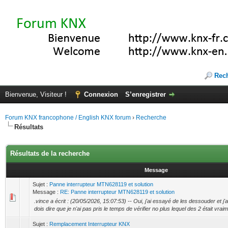
Rec
Bienvenue, Visiteur !
Connexion
S’enregistrer
Forum KNX francophone / English KNX forum
›
Recherche
Résultats
Résultats de la recherche
Message
Sujet :
Panne interrupteur MTN628119 et solution
Message :
RE: Panne interrupteur MTN628119 et solution
.vince a écrit : (20/05/2026, 15:07:53) -- Oui, j'ai essayé de les dessouder et j'ai
dois dire que je n'ai pas pris le temps de vérifier no plus lequel des 2 était vraim
Sujet :
Remplacement Interrupteur KNX