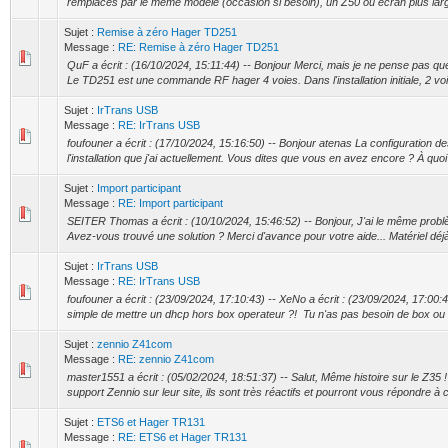
remplaces par le même modèle (occasion si besoin), un Z50 ou écran plus larg
Sujet :
Remise à zéro Hager TD251
Message :
RE: Remise à zéro Hager TD251
QuF a écrit : (16/10/2024, 15:11:44) -- Bonjour Merci, mais je ne pense pas q
Le TD251 est une commande RF hager 4 voies. Dans l'installation initiale, 2 voie
Sujet :
IrTrans USB
Message :
RE: IrTrans USB
foufouner a écrit : (17/10/2024, 15:16:50) -- Bonjour atenas La configuration de
l'installation que j'ai actuellement. Vous dites que vous en avez encore ? À quoi 
Sujet :
Import participant
Message :
RE: Import participant
SEITER Thomas a écrit : (10/10/2024, 15:46:52) -- Bonjour, J'ai le même probl
Avez-vous trouvé une solution ? Merci d'avance pour votre aide... Matériel déjà
Sujet :
IrTrans USB
Message :
RE: IrTrans USB
foufouner a écrit : (23/09/2024, 17:10:43) -- XeNo a écrit : (23/09/2024, 17:00:4
simple de mettre un dhcp hors box operateur ?! Tu n'as pas besoin de box ou d
Sujet :
zennio Z41com
Message :
RE: zennio Z41com
master1551 a écrit : (05/02/2024, 18:51:37) -- Salut, Même histoire sur le Z35 !
support Zennio sur leur site, ils sont très réactifs et pourront vous répondre à c
Sujet :
ETS6 et Hager TR131
Message :
RE: ETS6 et Hager TR131