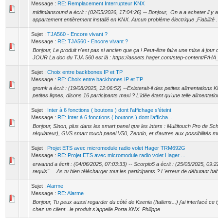
Message :
RE: Remplacement Interrupteur KNX
midimlansound a écrit : (02/05/2026, 17:04:26) -- Bonjour, On a a acheter il y 
appartement entièrement installé en KNX. Aucun problème électrique ,Fiabilité . B
Sujet :
TJA560 - Encore vivant ?
Message :
RE: TJA560 - Encore vivant ?
Bonjour, Le produit n'est pas si ancien que ça ! Peut-être faire une mise à jou
JOUR La doc du TJA 560 est là : https://assets.hager.com/step-content/P/HA
Sujet :
Choix entre backbones IP et TP
Message :
RE: Choix entre backbones IP et TP
gromk a écrit : (19/08/2025, 12:06:52) --Existerait-il des petites alimentations
petites lignes, disons 16 participants maxi ? L'idée étant qu'une telle alimentatio
Sujet :
Inter à 6 fonctions ( boutons ) dont l’affichage s’éteint
Message :
RE: Inter à 6 fonctions ( boutons ) dont l’afficha...
Bonjour, Sinon, plus dans les smart panel que les inters : Multitouch Pro de Schn
régulateur), GVS smart touch panel V50, Zennio, et d'autres aux possibilités mul
Sujet :
Projet ETS avec micromodule radio volet Hager TRM692G
Message :
RE: Projet ETS avec micromodule radio volet Hager ...
erwannd a écrit : (04/06/2025, 07:03:33) -- Scorpio5 a écrit : (25/05/2025, 09:2
requis" ... As tu bien télécharger tout les participants ? L'erreur de débutant hab
Sujet :
Alarme
Message :
RE: Alarme
Bonjour, Tu peux aussi regarder du côté de Ksenia (Italiens...) j'ai interfacé c
chez un client...le produit s'appelle Porta KNX. Philippe