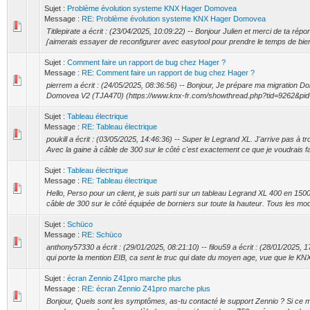
Sujet :
Problème évolution systeme KNX Hager Domovea
Message :
RE: Problème évolution systeme KNX Hager Domovea
Titilepirate a écrit : (23/04/2025, 10:09:22) -- Bonjour Julien et merci de ta r
j'aimerais essayer de reconfigurer avec easytool pour prendre le temps de bien 
Sujet :
Comment faire un rapport de bug chez Hager ?
Message :
RE: Comment faire un rapport de bug chez Hager ?
pierrem a écrit : (24/05/2025, 08:36:56) -- Bonjour, Je prépare ma migration
Domovea V2 (TJA470) (https://www.knx-fr.com/showthread.php?tid=9262&pid
Sujet :
Tableau électrique
Message :
RE: Tableau électrique
poukill a écrit : (03/05/2025, 14:46:36) -- Super le Legrand XL. J'arrive pas à 
Avec la gaine à câble de 300 sur le côté c'est exactement ce que je voudrais fair
Sujet :
Tableau électrique
Message :
RE: Tableau électrique
Hello, Perso pour un client, je suis parti sur un tableau Legrand XL 400 en 15
câble de 300 sur le côté équipée de borniers sur toute la hauteur. Tous les mo
Sujet :
Schüco
Message :
RE: Schüco
anthony57330 a écrit : (29/01/2025, 08:21:10) -- filou59 a écrit : (28/01/2025, 1
qui porte la mention EIB, ca sent le truc qui date du moyen age, vue que le KNX 
Sujet :
écran Zennio Z41pro marche plus
Message :
RE: écran Zennio Z41pro marche plus
Bonjour, Quels sont les symptômes, as-tu contacté le support Zennio ? Si ce mo