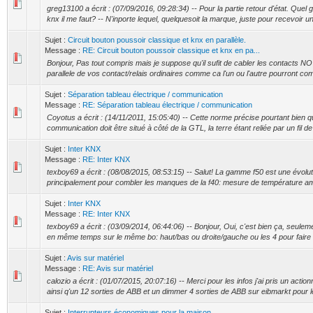
greg13100 a écrit : (07/09/2016, 09:28:34) -- Pour la partie retour d'état. Quel
knx il me faut? -- N'inporte lequel, quelquesoit la marque, juste pour recevoir un 
Sujet :
Circuit bouton poussoir classique et knx en parallèle.
Message :
RE: Circuit bouton poussoir classique et knx en pa...
Bonjour, Pas tout compris mais je suppose qu'il sufit de cabler les contacts 
parallele de vos contact/relais ordinaires comme ca l'un ou l'autre pourront c
Sujet :
Séparation tableau électrique / communication
Message :
RE: Séparation tableau électrique / communication
Coyotus a écrit : (14/11/2011, 15:05:40) -- Cette norme précise pourtant bien q
communication doit être situé à côté de la GTL, la terre étant reliée par un fil 
Sujet :
Inter KNX
Message :
RE: Inter KNX
texboy69 a écrit : (08/08/2015, 08:53:15) -- Salut! La gamme f50 est une évolutio
principalement pour combler les manques de la f40: mesure de température amb
Sujet :
Inter KNX
Message :
RE: Inter KNX
texboy69 a écrit : (03/09/2014, 06:44:06) -- Bonjour, Oui, c'est bien ça, seuleme
en même temps sur le même bo: haut/bas ou droite/gauche ou les 4 pour faire u
Sujet :
Avis sur matériel
Message :
RE: Avis sur matériel
calozio a écrit : (01/07/2015, 20:07:16) -- Merci pour les infos j'ai pris un acti
ainsi q'un 12 sorties de ABB et un dimmer 4 sorties de ABB sur eibmarkt pour l
Sujet :
Interrupteurs économiques pour la maison