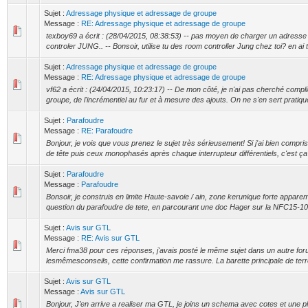
Sujet :
Adressage physique et adressage de groupe
Message :
RE: Adressage physique et adressage de groupe
texboy69 a écrit : (28/04/2015, 08:38:53) -- pas moyen de charger un adresse 
controler JUNG.. -- Bonsoir, utilise tu des room controller Jung chez toi? en ai tu
Sujet :
Adressage physique et adressage de groupe
Message :
RE: Adressage physique et adressage de groupe
vf62 a écrit : (24/04/2015, 10:23:17) -- De mon côté, je n'ai pas cherché comp
groupe, de l'incrémentiel au fur et à mesure des ajouts. On ne s'en sert pratiqu
Sujet :
Parafoudre
Message :
RE: Parafoudre
Bonjour, je vois que vous prenez le sujet très sérieusement! Si j'ai bien compr
de tête puis ceux monophasés après chaque interrupteur différentiels, c'est ça
Sujet :
Parafoudre
Message :
Parafoudre
Bonsoir, je construis en limite Haute-savoie / ain, zone kerunique forte appare
question du parafoudre de tete, en parcourant une doc Hager sur la NFC15-100
Sujet :
Avis sur GTL
Message :
RE: Avis sur GTL
Merci fma38 pour ces réponses, j'avais posté le même sujet dans un autre fo
lesmêmesconseils, cette confirmation me rassure. La barette principale de terre
Sujet :
Avis sur GTL
Message :
Avis sur GTL
Bonjour, J’en arrive a realiser ma GTL, je joins un schema avec cotes et une 