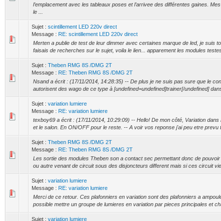
l’emplacement avec les tableaux poses et l’arrivee des différentes gaines. Me
le ...
Sujet :
scintillement LED 220v direct
Message :
RE: scintillement LED 220v direct
Merten a publie de test de leur dimmer avec certaines marque de led, je suis
faisais de recherches sur le sujet, voila le lien... apparement les modules teste
Sujet :
Theben RMG 8S /DMG 2T
Message :
RE: Theben RMG 8S /DMG 2T
Nsand a écrit : (17/11/2014, 14:28:35) -- De plus je ne suis pas sure que le c
autorisent des wago de ce type à [undefined=undefined]trainer[/undefined] dans 
Sujet :
variation lumiere
Message :
RE: variation lumiere
texboy69 a écrit : (17/11/2014, 10:29:09) -- Hello! De mon côté, Variation dans 
et le salon. En ON/OFF pour le reste. -- A voir vos reponse j'ai peu etre prevu t
Sujet :
Theben RMG 8S /DMG 2T
Message :
RE: Theben RMG 8S /DMG 2T
Les sortie des modules Theben son a contact sec permettant donc de pouvoi
ou autre venant de circuit sous des disjoncteurs different mais si ces circuit v
Sujet :
variation lumiere
Message :
RE: variation lumiere
Merci de ce retour. Ces plafonniers en variation sont des plafonniers a ampou
possible mettre un groupe de lumieres en variation par pieces principales et 
Sujet :
variation lumiere