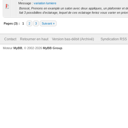
Message :
variation lumiere
Bonsoir, Prenons en example un salon avec deux appliques, un plafonnier et de
fait 3 possibilites d'eclairage, lequel de ces eclairage feriez vous varier en priori
Pages (3) :
1
2
3
Suivant »
Contact
Retourner en haut
Version bas-débit (Archivé)
Syndication RSS
Moteur
MyBB
, © 2002-2026
MyBB Group
.