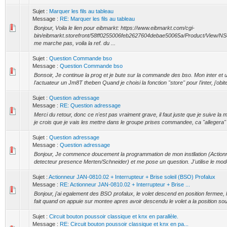
Sujet :
Marquer les fils au tableau
Message :
RE: Marquer les fils au tableau
Bonjour, Voila le lien pour eibmarkt: https://www.eibmarkt.com/cgi-
bin/eibmarkt.storefront/58ff0255006feb2627604debae50065a/Product/View/NS0
me marche pas, voila la ref. du ...
Sujet :
Question Commande bso
Message :
Question Commande bso
Bonsoir, Je continue la prog et je bute sur la commande des bso. Mon inter et u
l'actuateur un Jm8T theben Quand je choisi la fonction ''store'' pour l'inter, j'obite
Sujet :
Question adressage
Message :
RE: Question adressage
Merci du retour, donc ce n'est pas vraiment grave, il faut juste que je suive l
je crois que je vais les mettre dans le groupe prises commandee, ca "allegera" 
Sujet :
Question adressage
Message :
Question adressage
Bonjour, Je commence doucement la programmation de mon instllation (Action
detecteur presence Merten/Schneider) et me pose un question. J'utilise le 
Sujet :
Actionneur JAN-0810.02 + Interrupteur + Brise soleil (BSO) Profalux
Message :
RE: Actionneur JAN-0810.02 + Interrupteur + Brise ...
Bonjour, j'ai egalement des BSO profalux, le volet descend en position fermee, 
fait quand on appuie sur montee apres avoir descendu le volet a la position sou
Sujet :
Circuit bouton poussoir classique et knx en parallèle.
Message :
RE: Circuit bouton poussoir classique et knx en pa...