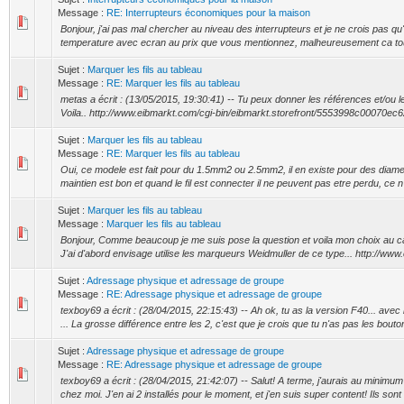
Message :
RE: Interrupteurs économiques pour la maison
Bonjour, j'ai pas mal chercher au niveau des interrupteurs et je ne crois pas qu'
temperature avec ecran au prix que vous mentionnez, malheureusement ca tour
Sujet :
Marquer les fils au tableau
Message :
RE: Marquer les fils au tableau
metas a écrit : (13/05/2015, 19:30:41) -- Tu peux donner les références et/ou le
Voila.. http://www.eibmarkt.com/cgi-bin/eibmarkt.storefront/5553998c00070e
Sujet :
Marquer les fils au tableau
Message :
RE: Marquer les fils au tableau
Oui, ce modele est fait pour du 1.5mm2 ou 2.5mm2, il en existe pour des diame
maintien est bon et quand le fil est connecter il ne peuvent pas etre perdu, ce n'
Sujet :
Marquer les fils au tableau
Message :
Marquer les fils au tableau
Bonjour, Comme beaucoup je me suis pose la question et voila mon choix au ca
J'ai d'abord envisage utilise les marqueurs Weidmuller de ce type... http://www.c
Sujet :
Adressage physique et adressage de groupe
Message :
RE: Adressage physique et adressage de groupe
texboy69 a écrit : (28/04/2015, 22:15:43) -- Ah ok, tu as la version F40... ave
... La grosse différence entre les 2, c'est que je crois que tu n'as pas les bouton
Sujet :
Adressage physique et adressage de groupe
Message :
RE: Adressage physique et adressage de groupe
texboy69 a écrit : (28/04/2015, 21:42:07) -- Salut! A terme, j'aurais au minim
chez moi. J'en ai 2 installés pour le moment, et j'en suis super content! Ils sont 