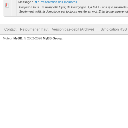
Message :
RE: Présentation des membres
Bonjour à tous. Je m'appelle Cyril, de Bourgogne. Ça fait 15 ans que j'ai arrêté 
Seulement voilà, la domotique est toujours restée en moi. Et là, je me surprends 
Contact
Retourner en haut
Version bas-débit (Archivé)
Syndication RSS
Moteur
MyBB
, © 2002-2026
MyBB Group
.