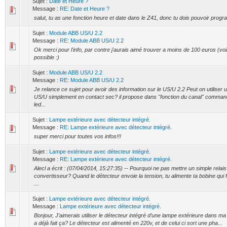
Sujet :
Date et Heure ?
Message :
RE: Date et Heure ?
salut, tu as une fonction heure et date dans le Z41, donc tu dois pouvoir progr
Sujet :
Module ABB US/U 2.2
Message :
RE: Module ABB US/U 2.2
Ok merci pour l'info, par contre j'aurais aimé trouver a moins de 100 euros (vo
possible :)
Sujet :
Module ABB US/U 2.2
Message :
RE: Module ABB US/U 2.2
Je relance ce sujet pour avoir des information sur le US/U 2.2 Peut on utiliser 
US/U simplement en contact sec? il propose dans "fonction du canal" comma
led...
Sujet :
Lampe extérieure avec détecteur intégré.
Message :
RE: Lampe extérieure avec détecteur intégré.
super merci pour toutes vos infos!!!
Sujet :
Lampe extérieure avec détecteur intégré.
Message :
RE: Lampe extérieure avec détecteur intégré.
Alecl a écrit : (07/04/2014, 15:27:35) -- Pourquoi ne pas mettre un simple relais
convertisseur? Quand le détecteur envoie la tension, tu alimente ta bobine qui
...
Sujet :
Lampe extérieure avec détecteur intégré.
Message :
Lampe extérieure avec détecteur intégré.
Bonjour, J’aimerais utiliser le détecteur intégré d’une lampe extérieure dans m
a déjà fait ça? Le détecteur est alimenté en 220v, et de celui ci sort une pha...