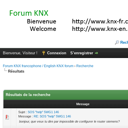
Rec
Bienvenue, Visiteur !
Connexion
S’enregistrer
Forum KNX francophone / English KNX forum
›
Recherche
Résultats
Résultats de la recherche
Message
Sujet :
SOS "help" 5WG1 146
Message :
RE: SOS "help" 5WG1 146
bonjour, que veux tu dire par impossible de configurer le router siemens?