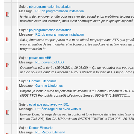
Sujet :
pb programmation installation
Message :
RE: pb programmation installation
je viens de t'envoyer un Mp pour essayer de résoudre ton problème. je pense p
problème avec ton interface, mais c'est compliqué avec juste quelque imprimé 
Sujet :
pb programmation installation
Message :
RE: pb programmation installation
Salut, Attention c'est pas parce que tu as effacé ton projet dans ETS que ça dé
programmation de tes modules et actionneurs. les modules et actionneurs gard
programmation fa...
Sujet :
power-tool ABB
Message :
RE: power-tool ABB
Oo stephan oO a écrit : (15/03/2014, 19:05:08) -- Ça ne résoudra pas votre p
astuce pour les captures d'écran : si vous utilisez la touche ALT + Impr Ecran 
Sujet :
Gamme Lifedomus
Message :
Gamme Lifedomus
Bonjour, je viens d'avoir un petit mail de lifedomus :: Gamme Lifedomus 2014
(990€ TTC) Prix public conseillé Lifedomus Sense : 990 €HT (1 188€TTC)...
Sujet :
éclairage auto avec wkt501
Message :
RE: éclairage auto avec wkt501
Bonjour Dom, j'ai regardé un peu ta config, et tu te trompe dans tes affectations 
pas de TXA 207) Ton GA 1/7/2 relie ton WKT501 "ON/Off" a TXA 207 - 26 "Minuter
Sujet :
Retour Eibmarkt
Message :
RE: Retour Eibmarkt