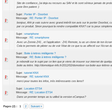
Site de confiance, j'ai deja eu recours au SAV et ils sont sérieux jamais de prob
juste être patient :)
Sujet :
Portier IP - Doorbot
Message :
RE: Portier IP - Doorbot
bonjour, Ahh je vais suivre avec grand intérêt ton avis sur le portier Doorbot, ca
par ce produit. Sinon pourquoi la rendre compatible KNX? car tu peux simpleme
Sujet :
smartphone
Message :
RE: smartphone
Avec un Zennio Z41 , et l'application : Z41 Remote, tu as un clone de ton écran 
Cela te permets de piloter ou de voir l'état de ce que tu as affecté sur l'écran d
Sujet :
Boite à lettres intéligente ?
Message :
RE: Boite à lettres intéligente ?
je rebondit sur le sujet par ce lien que je viens de trouver sur internet de quelq
boite au lettre. http://domotique-info.fr/2012/02/domotiser-sa-boite-aux-lettres-a
Sujet :
tutoriel KNX
Message :
RE: tutoriel KNX
merci pour toutes les infos, trés intéressants ces liens!!
Sujet :
Location ETS4
Message :
RE: Location ETS4
Dans un premier temps as tu utilisé la version eCampus?
Pages (2) :
1
2
Suivant »