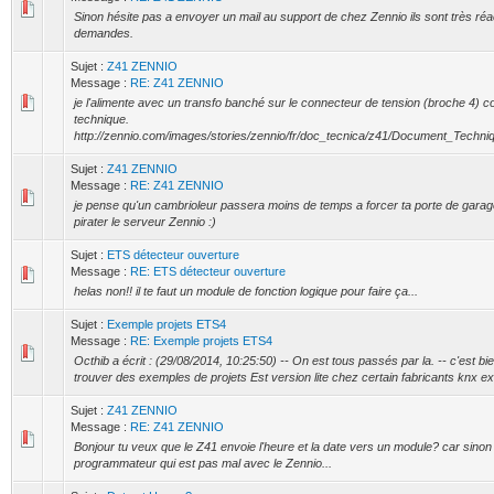
Sinon hésite pas a envoyer un mail au support de chez Zennio ils sont très réac
demandes.
Sujet :
Z41 ZENNIO
Message :
RE: Z41 ZENNIO
je l'alimente avec un transfo banché sur le connecteur de tension (broche 4) 
technique.
http://zennio.com/images/stories/zennio/fr/doc_tecnica/z41/Document_Tech
Sujet :
Z41 ZENNIO
Message :
RE: Z41 ZENNIO
je pense qu'un cambrioleur passera moins de temps a forcer ta porte de gara
pirater le serveur Zennio :)
Sujet :
ETS détecteur ouverture
Message :
RE: ETS détecteur ouverture
helas non!! il te faut un module de fonction logique pour faire ça...
Sujet :
Exemple projets ETS4
Message :
RE: Exemple projets ETS4
Octhib a écrit : (29/08/2014, 10:25:50) -- On est tous passés par la. -- c'est bie
trouver des exemples de projets Est version lite chez certain fabricants knx ex:
Sujet :
Z41 ZENNIO
Message :
RE: Z41 ZENNIO
Bonjour tu veux que le Z41 envoie l'heure et la date vers un module? car sinon 
programmateur qui est pas mal avec le Zennio...