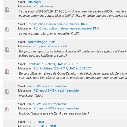
Sujet :
Info hager
Message :
RE: Info hager
Yvo a écrit : (09/10/2016, 17:18:18) -- Une entreprise située à 8000km va faire l
pouvais surement trouver plus près!!! :P Alors j'imagine que cette entreprise t'a
Sujet :
Construction maison neuve et matériel KNX
Message :
RE: Construction maison neuve et matériel KNX
ca va te couter très cher en modules Knx!!!!
Sujet :
paramétrage sur ets5
Message :
RE: paramétrage sur ets5
Bonjour, c'est quoi ton installation domotique? quelle sont les capteurs utilisés?
utilisés pour les lumières et volets?
Sujet :
Problème ZENNIO QUAD et DETECT
Message :
RE: Problème ZENNIO QUAD et DETECT
Bonjour Mika, je n'ai pas de Quad Zennio, mais j'ai plusieurs appareils Zennio e
sais qu'ils sont très réactif en cas de problème. http://support.zennio.com/
Sujet :
envoi SMS via api freemobile
Message :
RE: envoi SMS via api freemobile
merci pour l'info :)
Sujet :
envoi SMS via api freemobile
Message :
RE: envoi SMS via api freemobile
bonjour, j'imagine que via Est 4 c'est pas possible.?
Sujet :
Z41 ZENNIO
Message :
RE: Z41 ZENNIO