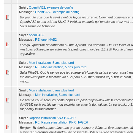
Sujet :
OpenHAB2: exemple de config
Message :
OpenHAB2: exemple de config
Bonjour, Je vois que le sujet vient de façon récurrente: Comment commencer à 
OpenHAB2 et son add-on KNX2 ? Voici un exemple qui fonctionne chez moi s
Sous forme de fichier de...
Sujet :
openHAB2
Message :
RE: openHAB2
Lorsqu'OpenHAB se connecte au bus il prend une adresse. Il faut lui indiquer 
n'est pas utilisée par un autre participant, chez moi c'est 1.1.250 Pour le channel
apparaître ...
Sujet :
Mon installation, 5 ans plus tard
Message :
RE: Mon installation, 5 ans plus tard
Salut Filou59, Oui, je pense que je regarderai Home Assistant un jour aussi,
me convient pour le moment. Je suis parti sur OpenHABian et j'ai pris le zram, 
micr...
Sujet :
Mon installation, 5 ans plus tard
Message :
Mon installation, 5 ans plus tard
De l'eau a coulé sous les ponts depuis ce post (http://www.knx-fr.com/showth
tid=3368) où je parlais de mon expérience avec la domotique. La carte micro 
raspberry faisant tourner ...
Sujet :
Reprise installation KNX HAGER
Message :
RE: Reprise installation KNX HAGER
Bonjour, Tu t'embarques dans une grande aventure, il faut en être conscient. Ma
à faire :) En premier oui il faudra une passerelle USB ou IP (de préférence, g