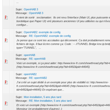
...
Sujet :
OpenHAB 3
Message :
OpenHAB 3
Il vient de sortir :exclamation: Ils ont revu l'interface (Main UI, plus puissante 
bordelique que Paper UI) viré plusieurs anciennes UI peu utilisées ou qui n'évol
configur...
Sujet :
OpenHAB2: exemple de config
Message :
RE: OpenHAB2: exemple de config
Je pense que ce sont tes accolades qui déconnent. Ca doit probablement remo
fichiers de logs. Il faut écrire comme ça: Code : -- //TUNNEL Bridge knx:ip:br
type="TUNNEL", ...
Sujet :
openHAB
Message :
RE: openHAB
Voici un exemple, si ça peut aider: http://www.knx-fr.com/showthread.php?ti
(http://www.knx-fr.com/showthread.php?tid=6492&pid=44645)
Sujet :
openHAB2
Message :
RE: openHAB2
J'ai créé un sujet dédié à un exemple pour plus de visibilité ici: http://www.knx-
fr.com/showthread.php?tid=6492&pid=44645 (http://www.knx-fr.com/showthre
tid=6492&pid=44645) En espérant que...
Sujet :
Mon installation, 5 ans plus tard
Message :
RE: Mon installation, 5 ans plus tard
Et voici un exemple (http://www.knx-fr.com/showthread.php?tid=6492&pid=446
Monsieur (et probablement d'autres) ;)