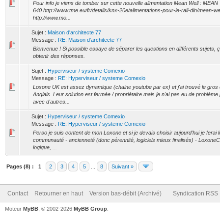
Pour info je viens de tomber sur cette nouvelle alimentation Mean Well : ME
640 http://www.tme.eu/fr/details/knx-20e/alimentations-pour-le-rail-din/mean-w
http://www.mo...
Sujet :
Maison d'architecte 77
Message :
RE: Maison d'architecte 77
Bienvenue ! Si possible essaye de séparer les questions en différents sujets, ça
obtenir des réponses.
Sujet :
Hyperviseur / systeme Comexio
Message :
RE: Hyperviseur / systeme Comexio
Loxone UK est assez dynamique (chaine youtube par ex) et j'ai trouvé le gros 
Anglais. Leur solution est fermée / propriétaire mais je n'ai pas eu de problème 
avec d'autres...
Sujet :
Hyperviseur / systeme Comexio
Message :
RE: Hyperviseur / systeme Comexio
Perso je suis content de mon Loxone et si je devais choisir aujourd'hui je ferai 
communauté - ancienneté (donc pérennité, logiciels mieux finalisés) - LoxoneCo
logique, ...
Pages (8) :
1
2
3
4
5
...
8
Suivant »
Contact
Retourner en haut
Version bas-débit (Archivé)
Syndication RSS
Moteur
MyBB
, © 2002-2026
MyBB Group
.