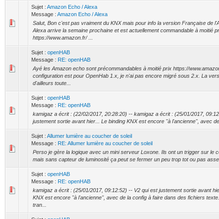
Sujet :
Amazon Echo / Alexa
Message :
Amazon Echo / Alexa
Salut, Bon c'est pas vraiment du KNX mais pour info la version Française de l
Alexa arrive la semaine prochaine et est actuellement commandable à moitié pr
https://www.amazon.fr/ ...
Sujet :
openHAB
Message :
RE: openHAB
Ayé les Amazon echo sont précommandables à moitié prix https://www.amazon
configuration est pour OpenHab 1.x, je n'ai pas encore migré sous 2.x. La vers
d'ailleurs toute...
Sujet :
openHAB
Message :
RE: openHAB
kamigaz a écrit : (22/02/2017, 20:28:20) -- kamigaz a écrit : (25/01/2017, 09:12
justement sortie avant hier... Le binding KNX est encore "à l'ancienne", avec de l
Sujet :
Allumer lumière au coucher de soleil
Message :
RE: Allumer lumière au coucher de soleil
Perso je gère la logique avec un mini serveur Loxone. Ils ont un trigger sur le c
mais sans capteur de luminosité ça peut se fermer un peu trop tot ou pas ass
Sujet :
openHAB
Message :
RE: openHAB
kamigaz a écrit : (25/01/2017, 09:12:52) -- V2 qui est justement sortie avant hie
KNX est encore "à l'ancienne", avec de la config à faire dans des fichiers text
tran...