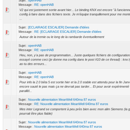
Sujet :
openHAB
Message :
RE: openHAB
V2 qui est justement sortie avant hier... Le binding KNX est encore "à l'ancienn
config à faire dans des fichiers texte. Je m'équipe tranquillement pour me mont
...
Sujet :
[ECLAIRAGE ESCALIER] Demande d'idées
Message :
RE: [ECLAIRAGE ESCALIER] Demande d'idées
Autour de la tremie ou le long de la rambarde éventuellement
Sujet :
openHAB
Message :
RE: openHAB
Heu, non, y'a pas de programmation... Juste quelques fichiers de configuration
essayé comme ceci (je donne ma config dans le post #10 de ce thread) : kn
as-tu des erreurs...
Sujet :
openHAB
Message :
RE: openHAB
Pour info la 2.0 béta 5 est sortie hier et la 2.0 stable est attendu pour la fin Janv
encore sauté le pas mais ça ne devrait pas tarder... Et pour avoir expériment
parallèl...
Sujet :
Nouvelle alimentation MeanWell 640ma 87 euros
Message :
RE: Nouvelle alimentation MeanWell 640ma 87 euros
Mes inter Legrand se comportent à peu près bien avec mon alim Siemens (la g
pourrait être plus fiable)
Sujet :
Nouvelle alimentation MeanWell 640ma 87 euros
Message :
Nouvelle alimentation MeanWell 640ma 87 euros