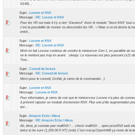
N148)...
Sujet :
Loxone et KNX
Message :
RE: Loxone et KNX
Pour les VR oui mais il n'y a rien "d'avancé" Avec le module "Store KNX" tout c
c'est la possibilité de monter ou descendre les VR. :-/ Mais si on lui donne la h
entré...
Sujet :
Loxone et KNX
Message :
RE: Loxone et KNX
Mmh en fait Loxone continue de vendre le miniserver Gen 1, en parallèle du n
ne le mettent pas trop en avant. :sleepy: Le nouveau est plus puissant (x21 dise
Tree...
Sujet :
Conseil de lecture
Message :
RE: Conseil de lecture
Merci pour le conseil, Octhib, je viens de le commander. :)
Sujet :
Loxone et KNX
Message :
Loxone et KNX
Pour information, je viens de voir que le miniserveur Loxone n'a plus de connec
à présent rajouter un module d'extension KNX. Plus une p'tite augmentation pou
qui...
Sujet :
Amazon Echo / Alexa
Message :
RE: Amazon Echo / Alexa
Ah, tiens, je connais pas realKNX ! ... check realKNX ... open proxKNX web site 
twice to be sure (1,250.00 € HT) (sob) C'est vrai qu'OpenHAB ça reste de la br