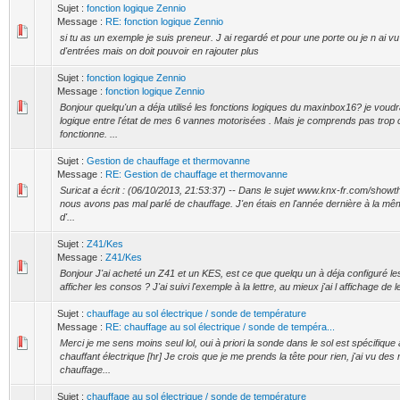
Sujet :
fonction logique Zennio
Message :
RE: fonction logique Zennio
si tu as un exemple je suis preneur. J ai regardé et pour une porte ou je n ai 
d'entrées mais on doit pouvoir en rajouter plus
Sujet :
fonction logique Zennio
Message :
fonction logique Zennio
Bonjour quelqu'un a déja utilisé les fonctions logiques du maxinbox16? je voudr
logique entre l'état de mes 6 vannes motorisées . Mais je comprends pas tro
fonctionne. ...
Sujet :
Gestion de chauffage et thermovanne
Message :
RE: Gestion de chauffage et thermovanne
Suricat a écrit : (06/10/2013, 21:53:37) -- Dans le sujet www.knx-fr.com/show
nous avons pas mal parlé de chauffage. J'en étais en l'année dernière à la m
d'...
Sujet :
Z41/Kes
Message :
Z41/Kes
Bonjour J'ai acheté un Z41 et un KES, est ce que quelqu un à déja configuré l
afficher les consos ? J'ai suivi l'exemple à la lettre, au mieux j'ai l affichage de l
Sujet :
chauffage au sol électrique / sonde de température
Message :
RE: chauffage au sol électrique / sonde de tempéra...
Merci je me sens moins seul lol, oui à priori la sonde dans le sol est spécifique
chauffant électrique [hr] Je crois que je me prends la tête pour rien, j'ai vu des 
chauffage...
Sujet :
chauffage au sol électrique / sonde de température