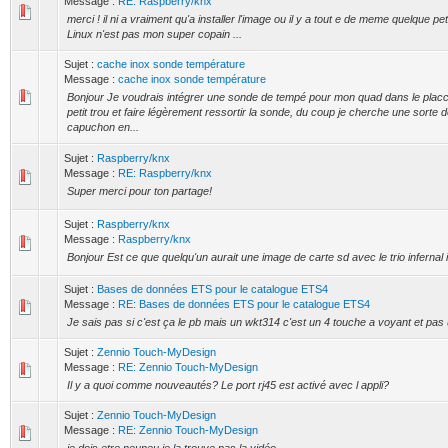
Message :
RE: Raspberry/knx
merci ! il ni a vraiment qu'a installer l'image ou il y a tout e de meme quelque pet
Linux n'est pas mon super copain ...
Sujet :
cache inox sonde température
Message :
cache inox sonde température
Bonjour Je voudrais intégrer une sonde de tempé pour mon quad dans le plac
petit trou et faire légèrement ressortir la sonde, du coup je cherche une sorte
capuchon en...
Sujet :
Raspberry/knx
Message :
RE: Raspberry/knx
Super merci pour ton partage!
Sujet :
Raspberry/knx
Message :
Raspberry/knx
Bonjour Est ce que quelqu'un aurait une image de carte sd avec le trio infernal 
Sujet :
Bases de données ETS pour le catalogue ETS4
Message :
RE: Bases de données ETS pour le catalogue ETS4
Je sais pas si c'est ça le pb mais un wkt314 c'est un 4 touche a voyant et pas
Sujet :
Zennio Touch-MyDesign
Message :
RE: Zennio Touch-MyDesign
Il y a quoi comme nouveautés? Le port rj45 est activé avec l appli?
Sujet :
Zennio Touch-MyDesign
Message :
RE: Zennio Touch-MyDesign