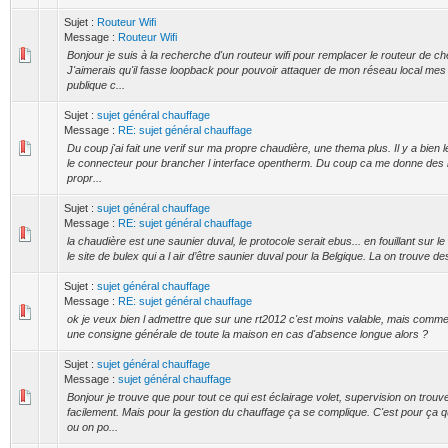
Sujet :
Routeur Wifi
Message :
Routeur Wifi
Bonjour je suis à la recherche d'un routeur wifi pour remplacer le routeur de c
J'aimerais qu'il fasse loopback pour pouvoir attaquer de mon réseau local mes
publique c...
Sujet :
sujet général chauffage
Message :
RE: sujet général chauffage
Du coup j'ai fait une verif sur ma propre chaudière, une thema plus. Il y a bien 
le connecteur pour brancher l interface opentherm. Du coup ca me donne des
propr...
Sujet :
sujet général chauffage
Message :
RE: sujet général chauffage
la chaudière est une saunier duval, le protocole serait ebus... en fouillant sur l
le site de bulex qui a l air d’être saunier duval pour la Belgique. La on trouve de
Sujet :
sujet général chauffage
Message :
RE: sujet général chauffage
ok je veux bien l admettre que sur une rt2012 c'est moins valable, mais comment
une consigne générale de toute la maison en cas d'absence longue alors ?
Sujet :
sujet général chauffage
Message :
sujet général chauffage
Bonjour je trouve que pour tout ce qui est éclairage volet, supervision on trouv
facilement. Mais pour la gestion du chauffage ça se complique. C'est pour ça qu
ou on po...