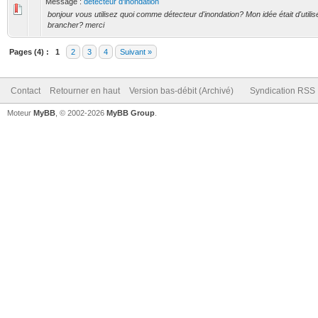
Message :
détecteur d'inondation
bonjour vous utilisez quoi comme détecteur d'inondation? Mon idée était d'utili
brancher? merci
Pages (4) :
1
2
3
4
Suivant »
Contact
Retourner en haut
Version bas-débit (Archivé)
Syndication RSS
Moteur
MyBB
, © 2002-2026
MyBB Group
.