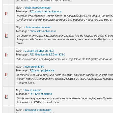
je dois etre neuneu je la trouve pas la vidéo...
Sujet :
choix inter/actionneur
Message :
RE: choix inter/actionneur
merci de vos réponses, j'avais ben vu la possibilité sur US/U vu que j 'en poss
aimé un inter intégré, pas facile de trouvé des poussoirs 4 touches voir plus et
Sujet :
choix inter/actionneur
Message :
choix inter/actionneur
Je cherche un couple inter/actionneur capable, lors de l appuis de coller la sorti
lorsqu’on relâche le bouton comme une sonnette, vous avez une idée, j'ai un 
base...
Sujet :
Gestion de LED en KNX
Message :
RE: Gestion de LED en KNX
http://www.zennio.com/blog/lumento-x4-le-regulateur-de-led-quatre-canaux-de-
Sujet :
mon projet KNX
Message :
RE: mon projet KNX
je reviens vers vous avec une petite question, pour mes radiateurs je vais util
theben http://www.theben.fr/fr/Produits/ACCESSOIRES/Chauffage/Servomot
ma question e...
Sujet :
Knx et alarme
Message :
RE: Knx et alarme
bon je pense que je vais m'orienter vers une alarme hager logisty plus l'interf
le lien avec le KNX ça semble bien
Sujet :
détecteur d'inondation