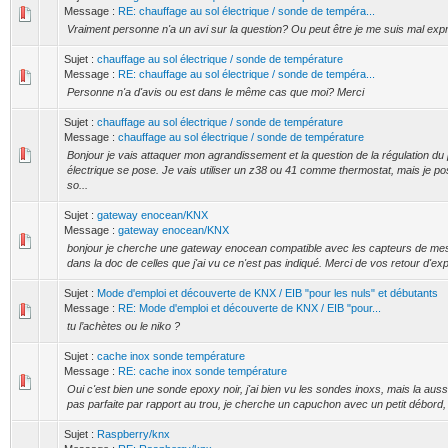
Message :
RE: chauffage au sol électrique / sonde de tempéra...
Vraiment personne n'a un avi sur la question? Ou peut être je me suis mal exp
Sujet :
chauffage au sol électrique / sonde de température
Message :
RE: chauffage au sol électrique / sonde de tempéra...
Personne n'a d'avis ou est dans le même cas que moi? Merci
Sujet :
chauffage au sol électrique / sonde de température
Message :
chauffage au sol électrique / sonde de température
Bonjour je vais attaquer mon agrandissement et la question de la régulation du
électrique se pose. Je vais utiliser un z38 ou 41 comme thermostat, mais je pos
so...
Sujet :
gateway enocean/KNX
Message :
gateway enocean/KNX
bonjour je cherche une gateway enocean compatible avec les capteurs de me
dans la doc de celles que j'ai vu ce n'est pas indiqué. Merci de vos retour d'ex
Sujet :
Mode d'emploi et découverte de KNX / EIB "pour les nuls" et débutants
Message :
RE: Mode d'emploi et découverte de KNX / EIB "pour...
tu l’achètes ou le niko ?
Sujet :
cache inox sonde température
Message :
RE: cache inox sonde température
Oui c'est bien une sonde epoxy noir, j'ai bien vu les sondes inoxs, mais la aussi l
pas parfaite par rapport au trou, je cherche un capuchon avec un petit débord, u
Sujet :
Raspberry/knx