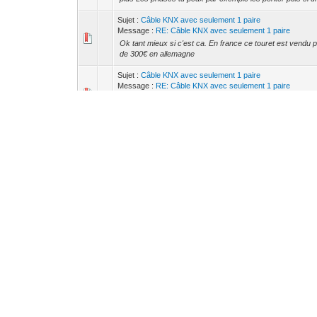
Sujet :
Câble KNX avec seulement 1 paire
Message :
RE: Câble KNX avec seulement 1 paire
Ok tant mieux si c'est ca. En france ce touret est vendu 
de 300€ en allemagne
Sujet :
Câble KNX avec seulement 1 paire
Message :
RE: Câble KNX avec seulement 1 paire
Stf_d a écrit : (11/01/2026, 18:29:55) -- Hello ! La const
compte tout à l'heure que le câble KNX qui a été passé est
Sujet :
Les interrupteurs KNX
Message :
RE: Les interrupteurs KNX
Ives a écrit : (25/12/2025, 18:28:28) -- Sans évoquer le 
semble qu'il est possible de faire sérigraphier les touches 
Sujet :
WAGO KNX & ETS DCA (750-889/753-646)
Message :
RE: WAGO KNX & ETS DCA (750-889/753-64
Tu dois aller dans Symbol Configuration Ensuite il faut sé
la liste des symboles, il faut d'abord faire un Bui...
Sujet :
Automate WAGO 750-889 KNX
Message :
RE: Automate WAGO 750-889 KNX
Bonjour Tu as 3 sites a consulter : https://downloadcen
wago.com (Tu fais une recherche en mettant la ref de la b
Sujet :
ETS6 - Récupérer les paramètres de participants sur
Message :
RE: ETS6 - Récupérer les paramètres de partic