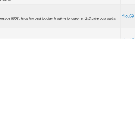
filou59
presque 800€ , là ou l'on peut toucher la même longueur en 2x2 paire pour moins
filou59
ruction de notre maison avance bien, sauf que ... Sauf que je viens de me rendre
...
filou59
design, le problème des F40 c'est l'absence de choix de pictogrammes ; il me
mais ...
6)
filou59
lectionner les bloc fonction que tu veux exporter. Pour qu'ils apparaissents dans
filou59
ter.wago.com/wago/software https://www.supportwago.fr/index.php Ainsi que
orne pa...
 installation existante sans .proj
ipant...
filou59