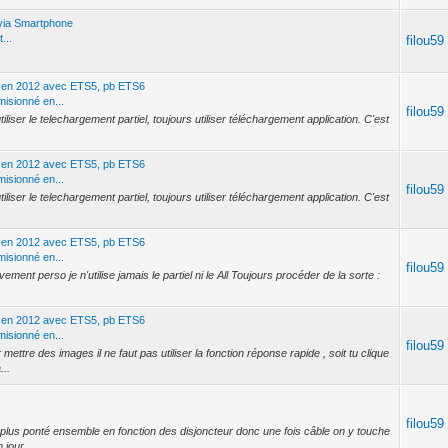
n via Smartphone
...
filou59
en 2012 avec ETS5, pb ETS6
sionné en...
filou59
liser le telechargement partiel, toujours utiliser téléchargement application. C'est
en 2012 avec ETS5, pb ETS6
sionné en...
filou59
liser le telechargement partiel, toujours utiliser téléchargement application. C'est
en 2012 avec ETS5, pb ETS6
sionné en...
filou59
ent perso je n'utilise jamais le partiel ni le All Toujours procéder de la sorte :
en 2012 avec ETS5, pb ETS6
sionné en...
filou59
ttre des images il ne faut pas utiliser la fonction réponse rapide , soit tu clique
...
filou59
lus ponté ensemble en fonction des disjoncteur donc une fois câble on y touche
jour ...