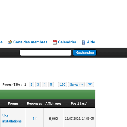
es
Carte des membres
Calendrier
Aide
Pages (130) :
1
2
3
4
5
...
130
Suivant »
Forum
Réponses
Affichages
Posté
[
asc
]
Vos
12
6,663
15/07/2026, 14:08:05
installations