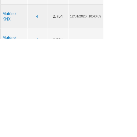
Matériel
4
2,754
12/01/2026, 10:43:09
KNX
Matériel
4
2,754
12/01/2026, 10:06:11
KNX
Matériel
333
697,456
28/12/2025, 14:44:08
KNX
Matériel
14
16,981
27/12/2025, 21:52:33
KNX
Matériel
106
207,076
27/12/2025, 21:28:55
KNX
ETS
12
5,455
17/12/2025, 12:41:32