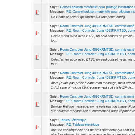
Sujet :
Conseil solution matérielle pour pilotage installatio
Message :
RE: Conseil solution matérielle pour pilotage inst
Un Home Assistant qui tourne sur une petite config.
Sujet :
Room Controler Jung 4093KRMTSD, commisionné 
Message :
RE: Room Controler Jung 4093KRMTSD, commi
Cela n'a rien avoir avec ETS6, un seul conseil ne jamais uti
tout.
Sujet :
Room Controler Jung 4093KRMTSD, commisionné 
Message :
RE: Room Controler Jung 4093KRMTSD, commi
Cela n'a rien avoir avec ETS6, un seul conseil ne jamais uti
tout.
Sujet :
Room Controler Jung 4093KRMTSD, commisionné 
Message :
RE: Room Controler Jung 4093KRMTSD, commi
Alors j'avais pas précisé dans mon message, mais effectivem
1: Adresse physique (Soit ecrasement soit via le BP de...
Sujet :
Room Controler Jung 4093KRMTSD, commisionné 
Message :
RE: Room Controler Jung 4093KRMTSD, commi
Bonjour Reli ton message, on ne voie pas ton image. Pour me
sur nouvelle réponse soit tu commences dans réponse ra
Sujet :
Tableau électrique
Message :
RE: Tableau électrique
Aucune conséquence Les neutres sont ceux qui sont les p
plus Les phases tu peux par exemple les ponter puis si un 