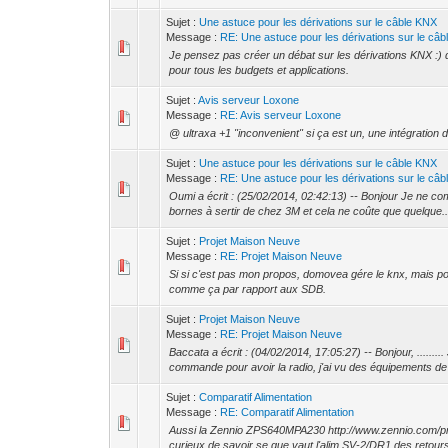
Sujet :
Une astuce pour les dérivations sur le câble KNX
Message :
RE: Une astuce pour les dérivations sur le câbl
Je pensez pas créer un débat sur les dérivations KNX :) d
pour tous les budgets et applications.
Sujet :
Avis serveur Loxone
Message :
RE: Avis serveur Loxone
@ ultraxa +1 "inconvenient" si ça est un, une intégration 
Sujet :
Une astuce pour les dérivations sur le câble KNX
Message :
RE: Une astuce pour les dérivations sur le câbl
Oumi a écrit : (25/02/2014, 02:42:13) -- Bonjour Je ne comp
bornes à sertir de chez 3M et cela ne coûte que quelque..
Sujet :
Projet Maison Neuve
Message :
RE: Projet Maison Neuve
Si si c'est pas mon propos, domovea gére le knx, mais po
comme ça par rapport aux SDB.
Sujet :
Projet Maison Neuve
Message :
RE: Projet Maison Neuve
Baccata a écrit : (04/02/2014, 17:05:27) -- Bonjour, .....
commande pour avoir la radio, j'ai vu des équipements de 
Sujet :
Comparatif Alimentation
Message :
RE: Comparatif Alimentation
Aussi la Zennio ZPS640MPA230 http://www.zennio.com/
curieux de savoir se que vaut l'alim SV-2/DR1 des retours 