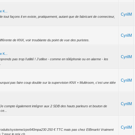
e K...
CyrilM
e tout façons il en existe, pratiquement, autant que de fabricant de connecteur,
CyrilM
différente de KNX, voir troublante du point de vue des puristes.
e K...
CyrilM
rends pas trop l'utilité ! J'utilise - comme en téléphonie ou en alarme - les
.
CyrilM
urquoi pas faire coup double sur la supervision KNX + Multiroom, c'est une idée
CyrilM
.... Je compte également intégrer aux 2 SDB des hauts parleurs et bouton de
ce...
CyrilM
produits/systeme/zps640mpa230 250 € TTC mais pas chez EIBmarkt Vraiment
? pour le prix ch...