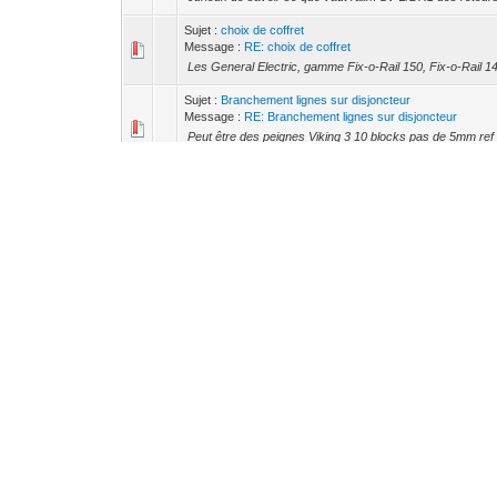
Sujet :
choix de coffret
Message :
RE: choix de coffret
Les General Electric, gamme Fix-o-Rail 150, Fix-o-Rail 
Sujet :
Branchement lignes sur disjoncteur
Message :
RE: Branchement lignes sur disjoncteur
Peut être des peignes Viking 3 10 blocks pas de 5mm r
037504 rouge et LEG 037503 P.S. existe en 2 blocks
Sujet :
Domovea et TX100 de Hager
Message :
RE: Domovea et TX100 de Hager
Merci Alecl
Sujet :
Domovea et TX100 de Hager
Message :
RE: Domovea et TX100 de Hager
J'avais zapé le 100% Tebis de l’installation :( Avec Hager
culpâ.... @Alecl entre le TX100 et le TX100B y a t-il une dif
Sujet :
Domovea et TX100 de Hager
Message :
RE: Domovea et TX100 de Hager
Guitch69 a écrit : (21/01/2014, 20:19:20) -- Merci cyrilm Ma
pas fournit/laissé) Est ce possible de redecouvrir tou...
Sujet :
Domovea et TX100 de Hager
Message :
RE: Domovea et TX100 de Hager
De mémoire le TX100 est un programmateur E-mode, donc s
découvrir de nouveaux participants dans une certaine limi