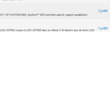
CyrilM
144 F, VP-SYSTEM MW, QuiXtra™ 630 sont bien placés rapport qualité/prix
CyrilM
ef LEG 037501 rouge et LEG 037500 bleu ou Viking 3 10 blocks pas de 6mm LEG
CyrilM
CyrilM
 c'est une autre mode. Vive le tebis.quicklink*** (humour) heinnnnn :) meâ-
féren...
CyrilM
is si je n'ai pas le fichier de sauvegarde pour le tx100 (l'entreprise ne nous l'a
CyrilM
i le fichier de prog est sauvegarder il peut reprendre la programmation et
te.