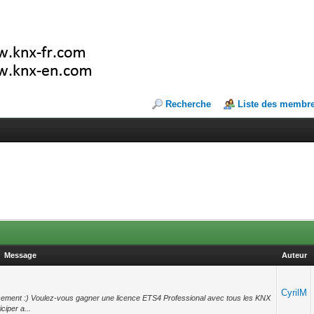
Recherche
Liste des membr
Message
Auteur
CyrilM
acement :) Voulez-vous gagner une licence ETS4 Professional avec tous les KNX
ciper a...