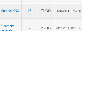
Matériel KNX
23
73,089
25/01/2014, 10:15:28
Electricité
7
25,005
23/01/2014, 11:01:04
générale
Matériel KNX
19
75,897
23/01/2014, 10:49:07
Matériel KNX
19
75,897
22/01/2014, 23:54:52
Matériel KNX
19
75,897
22/01/2014, 13:27:01
Matériel KNX
19
75,897
20/01/2014, 08:13:00