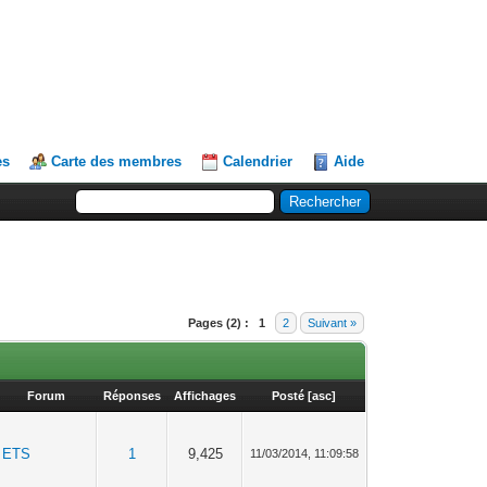
es
Carte des membres
Calendrier
Aide
Pages (2) :
1
2
Suivant »
Forum
Réponses
Affichages
Posté
[
asc
]
ETS
1
9,425
11/03/2014, 11:09:58