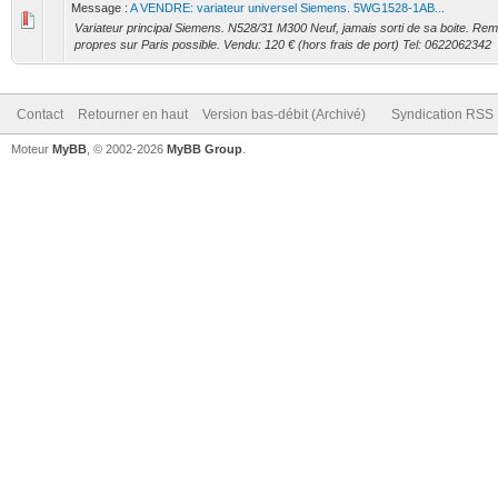
Message :
A VENDRE: variateur universel Siemens. 5WG1528-1AB...
Variateur principal Siemens. N528/31 M300 Neuf, jamais sorti de sa boite. Re
propres sur Paris possible. Vendu: 120 € (hors frais de port) Tel: 0622062342
Contact
Retourner en haut
Version bas-débit (Archivé)
Syndication RSS
Moteur
MyBB
, © 2002-2026
MyBB Group
.