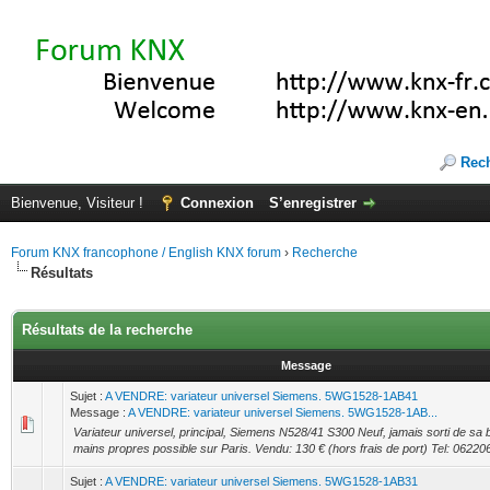
Rec
Bienvenue, Visiteur !
Connexion
S’enregistrer
Forum KNX francophone / English KNX forum
›
Recherche
Résultats
Résultats de la recherche
Message
Sujet :
A VENDRE: variateur universel Siemens. 5WG1528-1AB41
Message :
A VENDRE: variateur universel Siemens. 5WG1528-1AB...
Variateur universel, principal, Siemens N528/41 S300 Neuf, jamais sorti de sa 
mains propres possible sur Paris. Vendu: 130 € (hors frais de port) Tel: 06220
Sujet :
A VENDRE: variateur universel Siemens. 5WG1528-1AB31