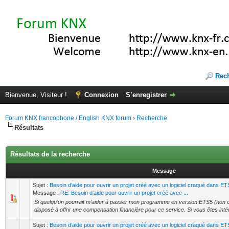
Rec
Bienvenue, Visiteur !
Connexion
S’enregistrer
Forum KNX francophone / English KNX forum
›
Recherche
Résultats
Résultats de la recherche
Message
Sujet :
Besoin d’aide pour ouvrir un projet créé avec un logiciel craqué dans ET
Message :
RE: Besoin d’aide pour ouvrir un projet créé avec ...
Si quelqu’un pourrait m’aider à passer mon programme en version ETS5 (non 
disposé à offrir une compensation financière pour ce service. Si vous êtes inté
Sujet :
Besoin d’aide pour ouvrir un projet créé avec un logiciel craqué dans ET