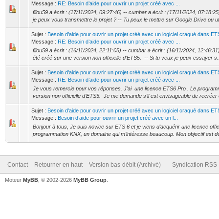
Message :
RE: Besoin d’aide pour ouvrir un projet créé avec ...
filou59 a écrit : (17/11/2024, 09:27:46) -- cumbar a écrit : (17/11/2024, 07:1
je peux vous transmettre le projet ? -- Tu peux le mettre sur Google Drive ou util
Sujet :
Besoin d’aide pour ouvrir un projet créé avec un logiciel craqué dans ET
Message :
RE: Besoin d’aide pour ouvrir un projet créé avec ...
filou59 a écrit : (16/11/2024, 22:11:05) -- cumbar a écrit : (16/11/2024, 12:46:
été créé sur une version non officielle d’ETS5. -- Si tu veux je peux essayer s.
Sujet :
Besoin d’aide pour ouvrir un projet créé avec un logiciel craqué dans ET
Message :
RE: Besoin d’aide pour ouvrir un projet créé avec ...
Je vous remercie pour vos réponses. J’ai une licence ETS6 Pro . Le programm
version non officielle d’ETS5. Je me demande s’il est envisageable de recréer e
Sujet :
Besoin d’aide pour ouvrir un projet créé avec un logiciel craqué dans ET
Message :
Besoin d’aide pour ouvrir un projet créé avec un l...
Bonjour à tous, Je suis novice sur ETS 6 et je viens d’acquérir une licence offi
programmation KNX, un domaine qui m’intéresse beaucoup. Mon objectif est de 
Contact
Retourner en haut
Version bas-débit (Archivé)
Syndication RSS
Moteur
MyBB
, © 2002-2026
MyBB Group
.