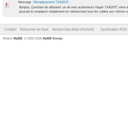
Message :
Remplacement TXA207C
Bonjour, Question de débutant: un de mes actionneurs Hager TXA207C vient de 
pouvais le remplacer simplement en rebranchant tous les cables aux mêmes en
Contact
Retourner en haut
Version bas-débit (Archivé)
Syndication RSS
Moteur
MyBB
, © 2002-2026
MyBB Group
.