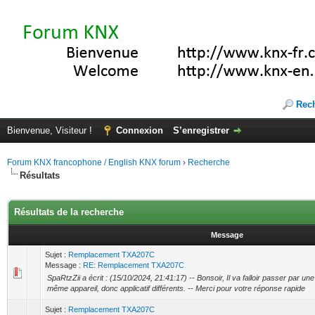
Rec
Bienvenue, Visiteur !
Connexion
S’enregistrer
Forum KNX francophone / English KNX forum
›
Recherche
Résultats
Résultats de la recherche
Message
Sujet :
Remplacement TXA207C
Message :
RE: Remplacement TXA207C
SpaRtzZii a écrit : (15/10/2024, 21:41:17) -- Bonsoir, Il va falloir passer par u
même appareil, donc applicatif différents. -- Merci pour votre réponse rapide
Sujet :
Remplacement TXA207C