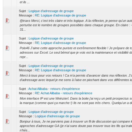
et ils ...
Sujet :
Logique d'adressage de groupe
Message :
RE: Logique d'adressage de groupe
@traxs Merci, c'est très claire et très logique. A la réflexion, je pense qu'un a
perturbe est le nombre de groupes possibles dans chaque groupe. En claire : -
31...
Sujet :
Logique d'adressage de groupe
Message :
RE: Logique d'adressage de groupe
Polo46 J'aime cette approche puriste et extrêmement flexible ! Je prépare de 
adresses sur Excel. Le seul bémol que je vois est la maintenance et visibilité 
repr...
Sujet :
Logique d'adressage de groupe
Message :
RE: Logique d'adressage de groupe
Merci à tous pour vos retours ! Ca m'a permis d'avancer dans ma réflexion. J
d'adressage avec lequel je me sens à l'aise en piochant dans vos différentes id
Sujet :
Achat Alibaba - retours d'expérience
Message :
RE: Achat Alibaba - retours d'expérience
Mon interface IP est une Weinzierl. Dans la boite j'ai reçu un petit prospectus s
la marque (comme quoi ça marche !) Ils ne sont pas très chers. Quelqu'un a d
Sujet :
Logique d'adressage de groupe
Message :
Logique d'adressage de groupe
Bonjour à tous, Je ne parviens pas à trouver un fil de discussion qui compare l
approches d'adressage GA (je n'ai sans doute pas trouver tous les fils qui trai
n'hés...