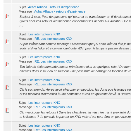
Sujet :
Achat Alibaba - retours d'expérience
Message :
Achat Alibaba - retours d'expérience
Bonjour à tous, Post de questions qui pourrait se transformer en fil de discuss
Quels sont vos retours d'expérience concernant les achats sur Alibaba ? De m
r...
Sujet :
Les interrupteurs KNX
Message :
RE: Les interrupteurs KNX
Super intéressant comme montage ! Maintenant que j'ai cette idée en tête je ne 
sortir et il va falloir être convaincant coté WAF pour le temps à passer dessus :
Sujet :
Les interrupteurs KNX
Message :
RE: Les interrupteurs KNX
Ton idée de télécommande bouton m'intéresse si tu as quelques refs ! De mon c
attentes dans le mur ou en tout cas une possibilité de cablage en fonction de l'e
Sujet :
Les interrupteurs KNX
Message :
RE: Les interrupteurs KNX
Ok je comprends. Après avoir chercher un peu plus, les Jung que je trouve r
et les modules d'extension à une centaine d'euros ce qui reste élevé. A l'invers
Sujet :
Les interrupteurs KNX
Message :
RE: Les interrupteurs KNX
Ok merci pour les retours ! Dans les chambres, tu n'as rien mis à proximité du 
tu la liseuse ? Je pensais la passer en KNX mais c'est peut-être un peu maximal
Sujet :
Les interrupteurs KNX
Message :
RE: Les interrupteurs KNX