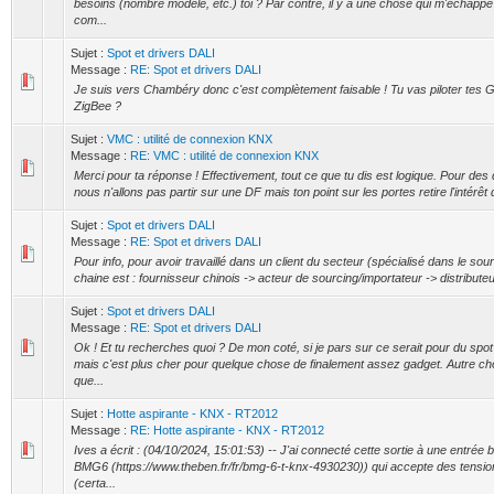
besoins (nombre modèle, etc.) toi ? Par contre, il y a une chose qui m'échapp
com...
Sujet :
Spot et drivers DALI
Message :
RE: Spot et drivers DALI
Je suis vers Chambéry donc c'est complètement faisable ! Tu vas piloter t
ZigBee ?
Sujet :
VMC : utilité de connexion KNX
Message :
RE: VMC : utilité de connexion KNX
Merci pour ta réponse ! Effectivement, tout ce que tu dis est logique. Pour des
nous n'allons pas partir sur une DF mais ton point sur les portes retire l'intérêt de
Sujet :
Spot et drivers DALI
Message :
RE: Spot et drivers DALI
Pour info, pour avoir travaillé dans un client du secteur (spécialisé dans le sou
chaine est : fournisseur chinois -> acteur de sourcing/importateur -> distributeu
Sujet :
Spot et drivers DALI
Message :
RE: Spot et drivers DALI
Ok ! Et tu recherches quoi ? De mon coté, si je pars sur ce serait pour du 
mais c'est plus cher pour quelque chose de finalement assez gadget. Autre ch
que...
Sujet :
Hotte aspirante - KNX - RT2012
Message :
RE: Hotte aspirante - KNX - RT2012
Ives a écrit : (04/10/2024, 15:01:53) -- J'ai connecté cette sortie à une entrée
BMG6 (https://www.theben.fr/fr/bmg-6-t-knx-4930230)) qui accepte des tensio
(certa...