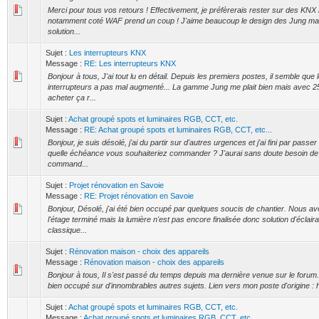
Merci pour tous vos retours ! Effectivement, je préfèrerais rester sur des KNX 
notamment coté WAF prend un coup ! J'aime beaucoup le design des Jung ma
solution...
Sujet :
Les interrupteurs KNX
Message :
RE: Les interrupteurs KNX
Bonjour à tous, J'ai tout lu en détail. Depuis les premiers postes, il semble que 
interrupteurs a pas mal augmenté... La gamme Jung me plait bien mais avec 25
acheter ça r...
Sujet :
Achat groupé spots et luminaires RGB, CCT, etc.
Message :
RE: Achat groupé spots et luminaires RGB, CCT, etc...
Bonjour, je suis désolé, j'ai du partir sur d'autres urgences et j'ai fini par pas
quelle échéance vous souhaiteriez commander ? J'aurai sans doute besoin d
command...
Sujet :
Projet rénovation en Savoie
Message :
RE: Projet rénovation en Savoie
Bonjour, Désolé, j'ai été bien occupé par quelques soucis de chantier. Nous 
l'étage terminé mais la lumière n'est pas encore finalisée donc solution d'éclai
classique...
Sujet :
Rénovation maison - choix des appareils
Message :
Rénovation maison - choix des appareils
Bonjour à tous, Il s'est passé du temps depuis ma dernière venue sur le forum
bien occupé sur d'innombrables autres sujets. Lien vers mon poste d'origine : h
Sujet :
Achat groupé spots et luminaires RGB, CCT, etc.
Message :
Achat groupé spots et luminaires RGB, CCT, etc.