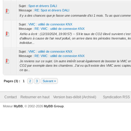
Sujet :
Spot et drivers DALI
Message :
RE: Spot et drivers DALI
Il y a des chances que je fasse une commande d'ici 1 mois. Tu as quoi comme 
Sujet :
VMC : utilité de connexion KNX
Message :
RE: VMC : utilité de connexion KNX
XeNo a écrit : (12/10/2024, 19:00:57) -- S'il le taux de CO2 élevé survient c'es
d'ailleurs à cause de l'air neuf pollué, on arrive dans les périodes hivernales, 
individue...
Sujet :
VMC : utilité de connexion KNX
Message :
RE: VMC : utilité de connexion KNX
Je reviens sur ce sujet. Un autre intérêt serait également de booster la VMC e
CO2 par exemple dans les chambres. J'ai vu qu'il existe des VMC avec capte
ce qu...
Pages (3) :
1
2
3
Suivant »
Contact
Retourner en haut
Version bas-débit (Archivé)
Syndication RSS
Moteur
MyBB
, © 2002-2026
MyBB Group
.