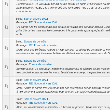
Bonjour à tous, Je vais avoir besoin de me fournir en spots et luminaires au m
potentiellement RGBCCT. J'ai cherché des luminaires "nus", c'est-à-dire sans 
connecter u...
Sujet :
Spot et drivers DALI
Message :
RE: Spot et drivers DALI
Ok parfait ! Je ne comprenais pas ce que tu voulais dire car pour moi les GU1
prise 2 broches mais ton lien correspond à la gamme de spots que j'avais repér
de b...
Sujet :
Ecrans de contrôle
Message :
RE: Ecrans de contrôle
Merci pour vos différents retours ! A leur lecture, j'ai décidé de compléter le m
derrière la cloison (initialement boitiers de dérivation et emplacement pour du DA
Sujet :
Ecrans de contrôle
Message :
Ecrans de contrôle
Bonjour à tous, Je dois pour l'instant me focaliser sur le câblage de ma maison 
très prochainement fermer les murs. Je n'ai pas encore pu me pencher sur les 
Sujet :
Spot et drivers DALI
Message :
RE: Spot et drivers DALI
Merci ! Alors je serais très intéressé par ces références car ça pourrait m'intér
à voir comment ça peut fonctionner pour l'instant car sauf incompréhension de m
Sujet :
Spot et drivers DALI
Message :
RE: Spot et drivers DALI
Alors, j'ai vu l'électricien aujourd'hui. Le besoin se précise. Tu as une idée plus