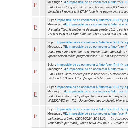
Message :
RE: Impossible de se connecter à l'interface IP (
Salut Filou, Cela pourrait être une bonne nouvelle! Mais c
l'interface? repasser à ETS4 (que je ne trouve pas sur le
Sujet :
Impossible de se connecter à l'interface IP (Il n'y 
Message :
RE: Impossible de se connecter à l'interface IP (
Re-salut Filou, le problème de la passerelle V0.1, c'est 
je peux visualiser l'adresse des tunnels mais pas les supe
Sujet :
Impossible de se connecter à l'interface IP (Il n'y 
Message :
RE: Impossible de se connecter à l'interface IP (
Salut Filou, Je tourne en rond. Mon interface apparaît bi
qu'elle soit en mode programmation. Elle est simplement inu
Sujet :
Impossible de se connecter à l'interface IP (Il n'y 
Message :
RE: Impossible de se connecter à l'interface IP (
Salut Filou, Merci encore pour ta patience! J'ai déconnec
V0.1 de 1.1.0 vers 1.1.-. j'ai ajouté la V1.3 dans ma topolo
Sujet :
Impossible de se connecter à l'interface IP (Il n'y 
Message :
RE: Impossible de se connecter à l'interface IP (
Salut Filou, Voici ma topologie. les participants parqués 
IPS200REG en V0.1. Je confirme que je choisis bien le pr
Sujet :
Impossible de se connecter à l'interface IP (Il n'y 
Message :
RE: Impossible de se connecter à l'interface IP (
richardpub a écrit : (15/06/2024, 10:35:29) -- Je suis ave
rencontrés par Marc_S avec un JUNG KNX-IP Router REG