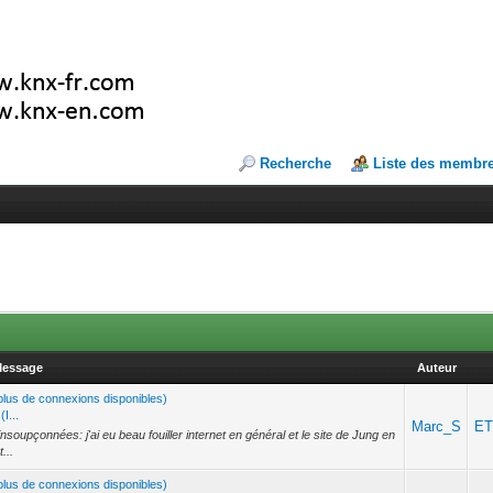
Recherche
Liste des membr
essage
Auteur
a plus de connexions disponibles)
I...
Marc_S
E
soupçonnées: j'ai eu beau fouiller internet en général et le site de Jung en
...
a plus de connexions disponibles)