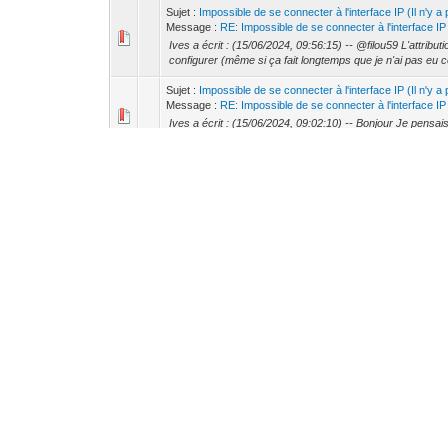
Sujet :
Impossible de se connecter à l'interface IP (Il n'y 
Message :
RE: Impossible de se connecter à l'interface IP (
Ives a écrit : (15/06/2024, 09:56:15) -- @filou59 L'attribu
configurer (même si ça fait longtemps que je n'ai pas eu c
Sujet :
Impossible de se connecter à l'interface IP (Il n'y 
Message :
RE: Impossible de se connecter à l'interface IP (
Ives a écrit : (15/06/2024, 09:02:10) -- Bonjour Je pensais
problème que je peux avoir avec ma "vielle Siemens". En
Sujet :
Impossible de se connecter à l'interface IP (Il n'y 
Message :
RE: Impossible de se connecter à l'interface IP (
Bonjour Filou, Merci pour le temps que tu me consacres. 
Jeedom qui apparaissaient dans ETS disparaissent: il s'agi
Sujet :
Impossible de se connecter à l'interface IP (Il n'y 
Message :
RE: Impossible de se connecter à l'interface IP (
Salut Filou, Merci pour ton message. j'ai fait un reset d'us
contrôlé que les adresses virtuelles des 4 tunnels soient l
Sujet :
Impossible de se connecter à l'interface IP (Il n'y 
Message :
Impossible de se connecter à l'interface IP (Il n'
Bonjour, Mon réseau KNX est équipé d'une interface IP JU
ping et permet la configuration des participants par adress
Sujet :
Présentation des membres
Message :
RE: Présentation des membres
Bonjour à tous, Je me prénomme Marc et ai récemment repri