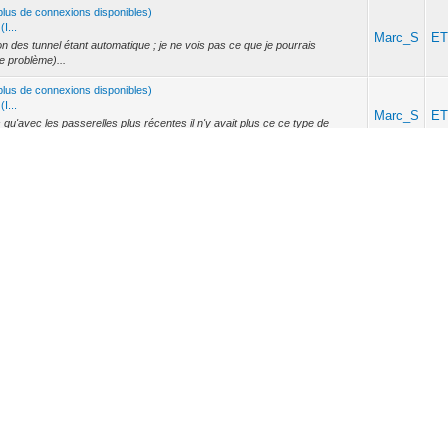
a plus de connexions disponibles)
I...
Marc_S
E
tion des tunnel étant automatique ; je ne vois pas ce que je pourrais
e problème)...
a plus de connexions disponibles)
I...
Marc_S
E
 qu'avec les passerelles plus récentes il n'y avait plus ce ce type de
 mode dé...
a plus de connexions disponibles)
I...
Marc_S
E
procédons donc par étapes: j'éteins la VM jeedom. Les interfaces de bus
t de la p...
a plus de connexions disponibles)
I...
Marc_S
E
ine par telnet, re-téléchargé la config dans KNX (via le multicast),
ibres, m...
a plus de connexions disponibles)
...
Marc_S
E
NG IPS200REG en V 0.1. Elle est fonctionnelle: elle répond à Telnet, au
e multicas...
Pr
Marc_S
s la main sur l'installation KNX de notre maison. cette installation est
In