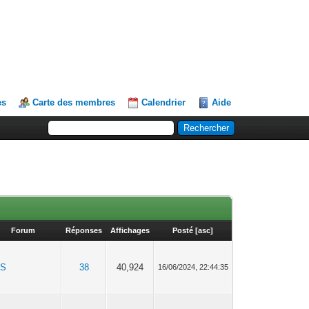
es
Carte des membres
Calendrier
Aide
Forum
Réponses
Affichages
Posté
[
asc
]
TS
38
40,924
16/06/2024, 22:44:35