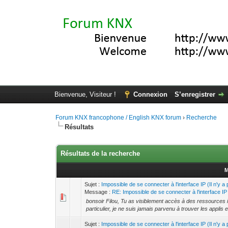
Bienvenue, Visiteur !
Connexion
S’enregistrer
Forum KNX francophone / English KNX forum
›
Recherche
Résultats
Résultats de la recherche
M
Sujet :
Impossible de se connecter à l'interface IP (Il n'y 
Message :
RE: Impossible de se connecter à l'interface IP (
bonsoir Filou, Tu as visiblement accès à des ressources in
particulier, je ne suis jamais parvenu à trouver les applis et
Sujet :
Impossible de se connecter à l'interface IP (Il n'y 