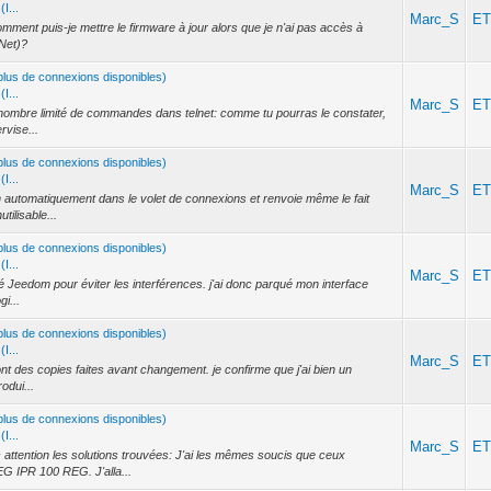
I...
Marc_S
E
omment puis-je mettre le firmware à jour alors que je n'ai pas accès à
 Net)?
a plus de connexions disponibles)
I...
Marc_S
E
le nombre limité de commandes dans telnet: comme tu pourras le constater,
rvise...
a plus de connexions disponibles)
I...
Marc_S
E
en automatiquement dans le volet de connexions et renvoie même le fait
tilisable...
a plus de connexions disponibles)
I...
Marc_S
E
té Jeedom pour éviter les interférences. j'ai donc parqué mon interface
gi...
a plus de connexions disponibles)
I...
Marc_S
E
sont des copies faites avant changement. je confirme que j'ai bien un
odui...
a plus de connexions disponibles)
I...
Marc_S
E
c attention les solutions trouvées: J'ai les mêmes soucis que ceux
 IPR 100 REG. J'alla...