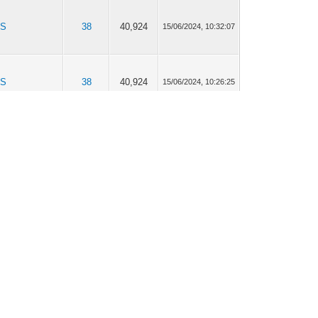
TS
38
40,924
15/06/2024, 10:32:07
TS
38
40,924
15/06/2024, 10:26:25
TS
38
40,924
15/06/2024, 10:22:13
TS
38
40,924
14/06/2024, 17:08:25
TS
38
40,924
14/06/2024, 14:44:22
ésentations /
261
903,493
14/06/2024, 14:19:53
troducing