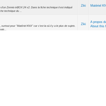
Ziki
Matériel K
 d'un Zennio inBOX 24 v2. Dans la fiche technique il est indiqué
che technique du ...
A propos d
Ziki
surtout pour "Matériel KNX" car c'est la où il y a le plus de sujets.
About this
sais...
Ziki
Matériel K
rait que le module fait des dégommages sans arrêt... Je pense
Ziki
Matériel K
oi ca tourne sans arrêt. La c'est de nouveau revenu normal après
 contre, je ne rentr...
Ziki
Matériel K
 eu ce problème par le passé mais en coupant l'alimentation et en
ant : - ...
Ziki
Visus com
 le produit Homey? Il y a des applications pour pas mal de device
thom.com/e...