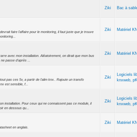
Ziki
Bac à sabl
Ziki
Matériel K
vrait faire l'affaire pour le monitoring, il faut juste que je trouve
nitoring...
Ziki
Matériel K
arre avec mon installation. Aléatoirement, on dirait que mon bus
ne passe d'après ...
Logiciels li
Ziki
out pas ces 5v, a partir de l'alim knx.. Rajoute un transfo
knxweb, pK
x est sensible, f...
Logiciels li
Ziki
mon installation. Pour ceux qui ne connaissent pas ce module, il
knxweb, pK
oir en dessous qu...
Ziki
Matériel K
datasheet en anglais.