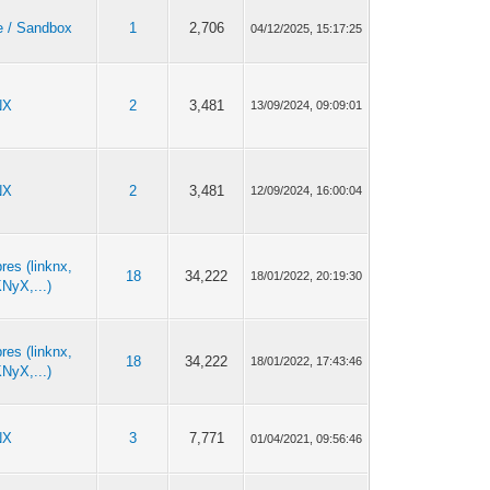
e / Sandbox
1
2,706
04/12/2025, 15:17:25
NX
2
3,481
13/09/2024, 09:09:01
NX
2
3,481
12/09/2024, 16:00:04
bres (linknx,
18
34,222
18/01/2022, 20:19:30
NyX,...)
bres (linknx,
18
34,222
18/01/2022, 17:43:46
NyX,...)
NX
3
7,771
01/04/2021, 09:56:46