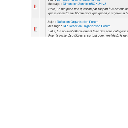
Message :
Dimension Zennio inBOX 24 v2
Hello, Je me pose une question par rapport à la dimension
que le diamètre fait 85mm alors que quand je regarde la fi
Sujet :
Reflexion Organisation Forum
Message :
RE: Reflexion Organisation Forum
Salut, On pourrait effectivement faire des sous catégories, 
Pour la partie Visu (libres et surtout commerciales), je ne 
Sujet :
Problème avec Theben HMT 12
Message :
RE: Problème avec Theben HMT 12
Bon ben malheureusement j'ai toujours le problème. On di
que mon module doit avoir un problème.
Sujet :
Problème avec Theben HMT 12
Message :
RE: Problème avec Theben HMT 12
C'est peut être le degommage mais je ne sais pas pourqu
un redémarrage (alimentation + cable KNX déconnecté). Par
Sujet :
Problème avec Theben HMT 12
Message :
Problème avec Theben HMT 12
Salut, J'ai un problème avec un Theben HMT 12. J'ai déjà
la remettant ca revenait à la normal. Le problème est le suiv
Sujet :
Homey
Message :
Homey
Hello, Est-ce que quelqu'un a déjà eu l'occasion de tester
(dont KNX) et le produit à l'air pas mal fait. https://www.a