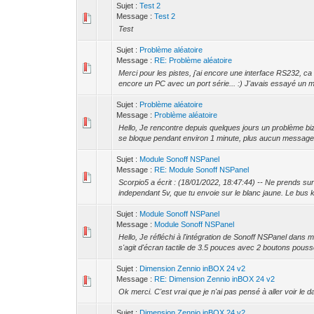
Sujet :
Test 2
Message :
Test 2
Test
Sujet :
Problème aléatoire
Message :
RE: Problème aléatoire
Merci pour les pistes, j'ai encore une interface RS232, ca de
encore un PC avec un port série... :) J'avais essayé un mo
Sujet :
Problème aléatoire
Message :
Problème aléatoire
Hello, Je rencontre depuis quelques jours un problème biz
se bloque pendant environ 1 minute, plus aucun message 
Sujet :
Module Sonoff NSPanel
Message :
RE: Module Sonoff NSPanel
Scorpio5 a écrit : (18/01/2022, 18:47:44) -- Ne prends surt
independant 5v, que tu envoie sur le blanc jaune. Le bus kn
Sujet :
Module Sonoff NSPanel
Message :
Module Sonoff NSPanel
Hello, Je réfléchi à l'intégration de Sonoff NSPanel dans 
s'agit d'écran tactile de 3.5 pouces avec 2 boutons pouss
Sujet :
Dimension Zennio inBOX 24 v2
Message :
RE: Dimension Zennio inBOX 24 v2
Ok merci. C'est vrai que je n'ai pas pensé à aller voir le 
Sujet :
Dimension Zennio inBOX 24 v2