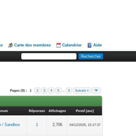
es
Carte des membres
Calendrier
Aide
Pages (9) :
1
2
3
4
5
...
9
Suivant »
orum
Réponses
Affichages
Posté
[
asc
]
e / Sandbox
1
2,706
04/12/2025, 15:17:37