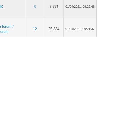
NX
3
7,771
01/04/2021, 09:29:46
u forum /
12
25,884
01/04/2021, 09:21:37
 forum
NX
5
10,811
18/10/2020, 17:07:37
NX
5
10,811
18/10/2020, 13:16:28
NX
5
10,811
18/10/2020, 11:51:37
merciales
3
14,265
19/03/2019, 16:50:06