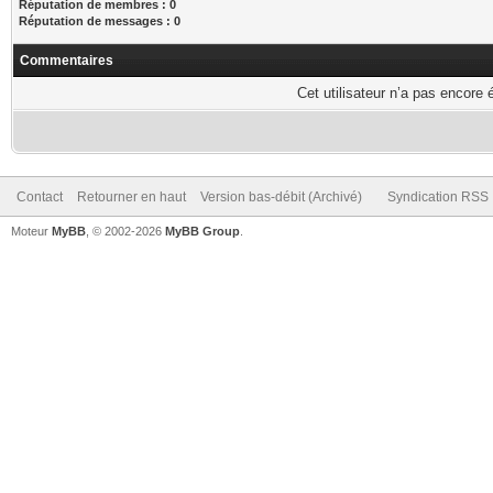
Réputation de membres : 0
Réputation de messages : 0
Commentaires
Cet utilisateur n’a pas encore 
Contact
Retourner en haut
Version bas-débit (Archivé)
Syndication RSS
Moteur
MyBB
, © 2002-2026
MyBB Group
.