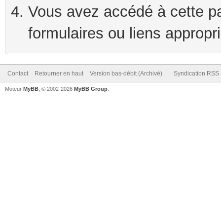
Vous avez accédé à cette pag
formulaires ou liens appropr
Contact
Retourner en haut
Version bas-débit (Archivé)
Syndication RSS
Moteur
MyBB
, © 2002-2026
MyBB Group
.