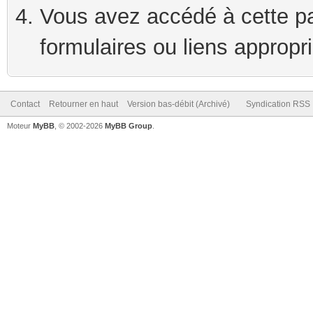
Vous avez accédé à cette pag
formulaires ou liens appropr
Contact
Retourner en haut
Version bas-débit (Archivé)
Syndication RSS
Moteur
MyBB
, © 2002-2026
MyBB Group
.