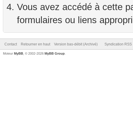
Vous avez accédé à cette pag
formulaires ou liens appropr
Contact
Retourner en haut
Version bas-débit (Archivé)
Syndication RSS
Moteur
MyBB
, © 2002-2026
MyBB Group
.