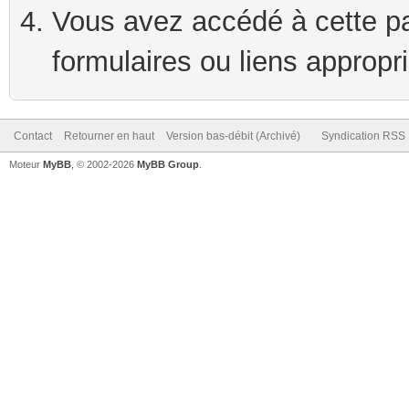
Vous avez accédé à cette pag
formulaires ou liens appropr
Contact
Retourner en haut
Version bas-débit (Archivé)
Syndication RSS
Moteur
MyBB
, © 2002-2026
MyBB Group
.