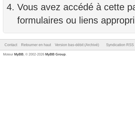
Vous avez accédé à cette pag
formulaires ou liens appropr
Contact
Retourner en haut
Version bas-débit (Archivé)
Syndication RSS
Moteur
MyBB
, © 2002-2026
MyBB Group
.