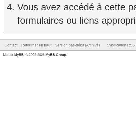
Vous avez accédé à cette pag
formulaires ou liens appropr
Contact
Retourner en haut
Version bas-débit (Archivé)
Syndication RSS
Moteur
MyBB
, © 2002-2026
MyBB Group
.