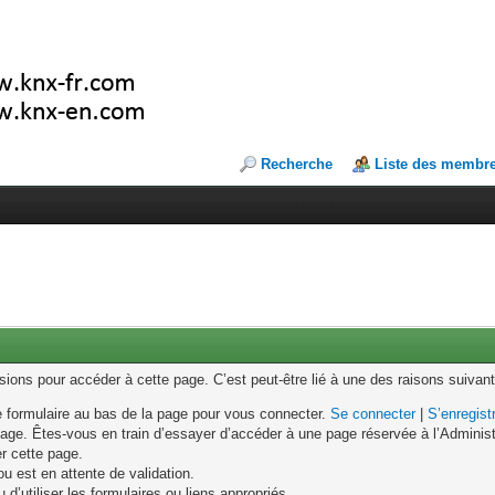
Recherche
Liste des membr
ons pour accéder à cette page. C’est peut-être lié à une des raisons suivant
le formulaire au bas de la page pour vous connecter.
Se connecter
|
S’enregist
age. Êtes-vous en train d’essayer d’accéder à une page réservée à l’Administr
er cette page.
u est en attente de validation.
d’utiliser les formulaires ou liens appropriés.