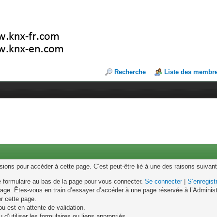
Recherche
Liste des membr
ons pour accéder à cette page. C’est peut-être lié à une des raisons suivant
le formulaire au bas de la page pour vous connecter.
Se connecter
|
S’enregist
age. Êtes-vous en train d’essayer d’accéder à une page réservée à l’Administr
er cette page.
u est en attente de validation.
d’utiliser les formulaires ou liens appropriés.