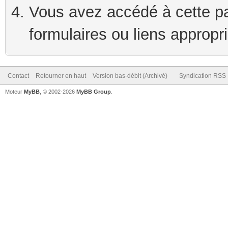
Vous avez accédé à cette pag
formulaires ou liens appropr
Contact
Retourner en haut
Version bas-débit (Archivé)
Syndication RSS
Moteur
MyBB
, © 2002-2026
MyBB Group
.