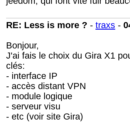
jeedom, qui font vite fuir beau
RE: Less is more ?
-
traxs
-
0
Bonjour,
J'ai fais le choix du Gira X1 p
clés:
- interface IP
- accès distant VPN
- module logique
- serveur visu
- etc (voir site Gira)