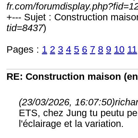
fr.com/forumdisplay.php?fid=1
+--- Sujet : Construction maiso
tid=8437
)
Pages :
1
2
3
4
5
6
7
8
9
10
11
RE: Construction maison (en
(23/03/2026, 16:07:50)
richa
ETS, chez Jung tu peutu peu
l'éclairage et la variation.